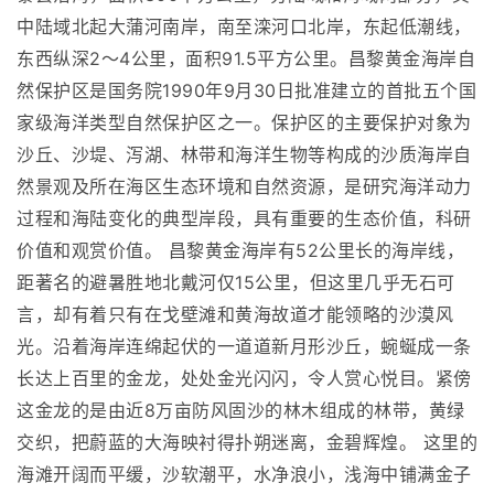
中陆域北起大蒲河南岸，南至滦河口北岸，东起低潮线，
东西纵深2～4公里，面积91.5平方公里。昌黎黄金海岸自
然保护区是国务院1990年9月30日批准建立的首批五个国
家级海洋类型自然保护区之一。保护区的主要保护对象为
沙丘、沙堤、泻湖、林带和海洋生物等构成的沙质海岸自
然景观及所在海区生态环境和自然资源，是研究海洋动力
过程和海陆变化的典型岸段，具有重要的生态价值，科研
价值和观赏价值。 昌黎黄金海岸有52公里长的海岸线，
距著名的避暑胜地北戴河仅15公里，但这里几乎无石可
言，却有着只有在戈壁滩和黄海故道才能领略的沙漠风
光。沿着海岸连绵起伏的一道道新月形沙丘，蜿蜒成一条
长达上百里的金龙，处处金光闪闪，令人赏心悦目。紧傍
这金龙的是由近8万亩防风固沙的林木组成的林带，黄绿
交织，把蔚蓝的大海映衬得扑朔迷离，金碧辉煌。 这里的
海滩开阔而平缓，沙软潮平，水净浪小，浅海中铺满金子