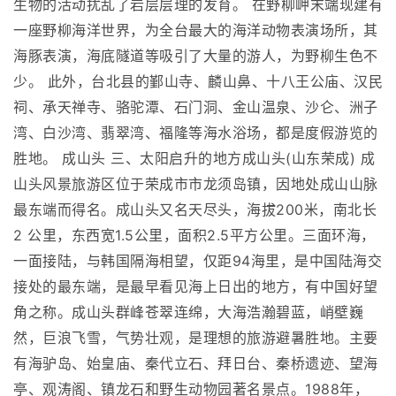
生物的活动扰乱了岩层层理的发育。 在野柳岬末端现建有
一座野柳海洋世界，为全台最大的海洋动物表演场所，其
海豚表演，海底隧道等吸引了大量的游人，为野柳生色不
少。 此外，台北县的鄞山寺、麟山鼻、十八王公庙、汉民
祠、承天禅寺、骆驼潭、石门洞、金山温泉、沙仑、洲子
湾、白沙湾、翡翠湾、福隆等海水浴场，都是度假游览的
胜地。 成山头 三、太阳启升的地方成山头(山东荣成) 成
山头风景旅游区位于荣成市市龙须岛镇，因地处成山山脉
最东端而得名。成山头又名天尽头，海拔200米，南北长
2 公里，东西宽1.5公里，面积2.5平方公里。三面环海，
一面接陆，与韩国隔海相望，仅距94海里，是中国陆海交
接处的最东端，是最早看见海上日出的地方，有中国好望
角之称。成山头群峰苍翠连绵，大海浩瀚碧蓝，峭壁巍
然，巨浪飞雪，气势壮观，是理想的旅游避暑胜地。主要
有海驴岛、始皇庙、秦代立石、拜日台、秦桥遗迹、望海
亭、观涛阁、镇龙石和野生动物园著名景点。1988年，