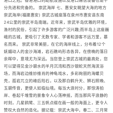
港口之冠。香港港口的助航设施以及港口通信设备也是十
分先进和完备的。 崇武海岸 七、惠安女眺望大海的地方
崇武海岸(福建惠安) 崇武古城座落在泉州市惠安县东南
24公里的崇武半岛南端。近年来，崇武半岛优雅的环境，
渔村的民俗，引起了许多游客的广泛兴趣;而半岛上这座巍
峨的古城，更吸引了无数专家、学者和游客不远万里，慕
名而来。 崇武非常美丽，在它的海岸线上，分布着12个
妩媚动人的金沙海滩，岩石礁屿形态各异，在傍晚的落日
余晖中，意境尤为深远。当您登上崇武古城的最高处，您
可以望得见金沙碧水的半月沉湾和西沙银蛇天然海滨浴
场，而海岩边维妙维肖的神龟戏水，多彩绚丽的海螺贝
壳，孤岩兀立的峰后险石，以及那白鹤升天、狮石照晚、
玉碧传音，更使人如临仙境。每当大浪时分，那惊涛拍
岸、卷起千堆雪的景象令人心荡神摇，而当那风平浪静的
时刻，几星鸥鹭、三五帆点缀在画一般的海面上，更令人
赞叹大自然的造化。据记载：崇武大海中，春二、三月常