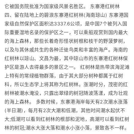
它被国务院批准为国家级风景名胜区。 东寨港红树林
四、留在陆地上的碧浪东寨港红树林(海南琼山) 东寨港国
家级自然保护区面积达3337.6公顷，是中国7个被列入国
际重要湿地名录的保护区之一，可以乘船观赏到国内最大
的海上森林，那些长着奇形怪状树根和枝干的野菠萝树，
以及与其休戚共生的各种迁徙鸟类和丰富的海产。海南的
红树林以琼山、文昌为最，其中琼山市的东寨港红树林保
护区是游人去得最多的景区之一。 红树林是热带滨海泥滩
上特有的常绿植物群落，由于其大部分树种都属于红树
科，所以生态学上将其称为红树林。涨潮时分，茂密的红
树林被潮水淹没，只露出翠绿的树冠随波荡漾，成为壮观
的海上森林。 多数时候，东寨港海岸每天有2次潮水涨落
(半日潮)，每月有2次大潮和低潮，其他时间潮水起伏不
大;低潮可以看到红树林的根部和泥地，高潮可以看到红树
林的树冠;潮水大涨大落和潮水小涨小落，景致各不一样。