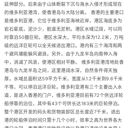
延伸部分。后来由于山体断裂下沉与海水入侵才形成现在
的维多利亚港湾，使香港岛与大陆分离。 香港的主要港口
是维多利亚港，它位于维多利亚海峡近岸，港区海底多为
岩石星底，泥沙少，航道无淤积。港区水域辽阔，可以同
时靠泊50艘巨轮。港区水深大，平均水深为12.2米，万吨
级的远洋巨轮可以全天候进出港口。港内有三个海湾和两
个避风塘能躲风避浪。另外，由于九龙半岛向南伸入海
中，消减了风浪，使港区相对平静。 维多利亚港湾地处香
港岛与九龙半岛之间，这里港阔水深，自然条件得天独
厚。水域总面积达59平方千米，宽度从1.2千米到9.6千米
不等，可以停泊远洋巨轮。维多利亚港有三个主要出入水
道，是进入香港的门户，维多利亚港目前有72个供远洋轮
船停靠的泊位，其中有43个可供长达183米的巨轮停泊。
整个港区开发的码头和货物装卸区总长度近7千米，进出
港的轮船停泊时间只需十几个小时，效率之高为世界各大