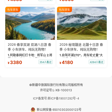
蓝。 赛湖旅拍：甄选多款风格服
三大雅丹”第一名的克拉玛依魔鬼
饰，9张精修美照，定格赛里木湖
城。 中国第一村：探访仅存的图
绝美瞬间。 赛湖坦克300跟车视
瓦人最大村落——禾木村，欣赏
包车拼车
包车拼车
频：专业摄影师...
晨雾与小木...
2026·春享双湖 双湖八日游 春
2026·秘境疆途 北疆十日游 春
季 小车拼车、纯玩无购物！
季 小车拼车、纯玩无购物！
1.阿勒泰网红打卡地：将军山 2.将
1.自驾环湖270°，用车轮丈量“大
军山落日缆车，体验雪都风光 3.
西洋最后一滴眼泪”的极致蔚蓝，
3380
4180
354人看过
4264人看过
¥
¥
将军山，夕阳派对，蹦迪party 4.
让雪山、花海与深邃湖水在转弯
自驾赛里木湖360°环湖 5.二进赛
间连成自由的画卷。 2.特别赠送
湖随心游，邂逅湖畔日出浪漫...
那拉提景区3公里内，落地窗三钻
民宿 3.那...
©新疆中旅国际旅行社有限公司版权所有
许可证号:L-XB-100013
ICP备案号:新ICP备19001292号-4
新公网安备 65010302000123号