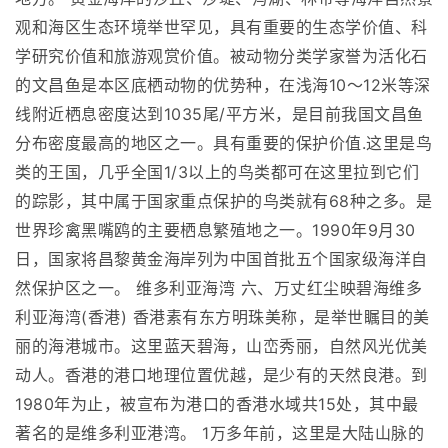
观和海区生态环境举世罕见，具有重要的生态学价值、科
学研究价值和旅游观赏价值。被动物分类学家誉为活化石
的文昌鱼是本区底栖动物的优势种，在浅海10～12米等深
线附近栖息密度达到1035尾/平方米，是目前我国文昌鱼
分布密度最高的地区之一。具有重要的保护价值.这里是鸟
类的王国，几乎全国1/3以上的鸟类都可在这里拉到它们
的踪影，其中属于国家重点保护的鸟类就有68种之多。是
世界珍禽黑嘴鸥的主要栖息繁殖地之一。1990年9月30
日，国家将昌黎黄金海岸列为中国首批五个国家级海洋自
然保护区之一。 维多利亚海湾 六、万丈红尘映碧海维多
利亚海湾(香港) 香港素有东方明珠美称，是举世瞩目的美
丽的海港城市。这里蓝天碧海，山峦秀丽，自然风光优美
动人。香港的港口地理位置优越，是少有的天然良港。到
1980年为止，被宣布为港口的香港水域共15处，其中最
著名的是维多利亚港湾。 1万多年前，这里是大陆山脉的