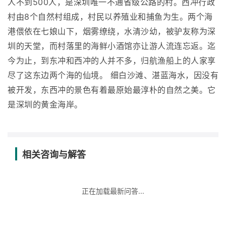
人不到500人，是深圳唯一不通省级公路的村。西冲行政
村由8个自然村组成，村民以养殖业和捕鱼为生。两个海
港偎依在七娘山下，烟雾缭绕，水清沙幼，被驴友称为深
圳的天堂，而村落里的海鲜小酒馆亦让游人流连忘返。迄
今为止，到东冲和西冲的人并不多，归航渔船上的人家享
尽了这东边两个海的仙境。 细白沙滩、湛蓝海水，因没有
被开发，东西冲的景色有着最原始最淳朴的自然之美。它
是深圳的黄金海岸。
相关咨询与解答
正在加载最新问答...