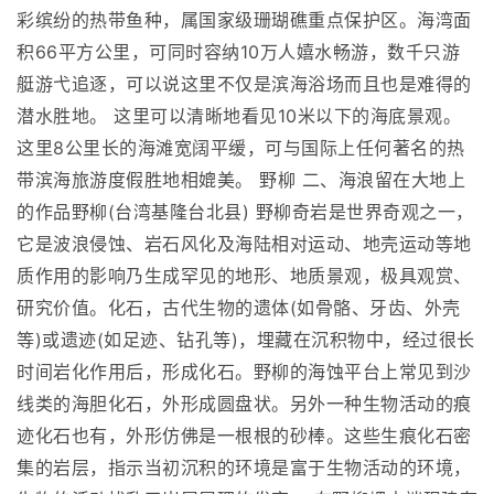
彩缤纷的热带鱼种，属国家级珊瑚礁重点保护区。海湾面
积66平方公里，可同时容纳10万人嬉水畅游，数千只游
艇游弋追逐，可以说这里不仅是滨海浴场而且也是难得的
潜水胜地。 这里可以清晰地看见10米以下的海底景观。
这里8公里长的海滩宽阔平缓，可与国际上任何著名的热
带滨海旅游度假胜地相媲美。 野柳 二、海浪留在大地上
的作品野柳(台湾基隆台北县) 野柳奇岩是世界奇观之一，
它是波浪侵蚀、岩石风化及海陆相对运动、地壳运动等地
质作用的影响乃生成罕见的地形、地质景观，极具观赏、
研究价值。化石，古代生物的遗体(如骨骼、牙齿、外壳
等)或遗迹(如足迹、钻孔等)，埋藏在沉积物中，经过很长
时间岩化作用后，形成化石。野柳的海蚀平台上常见到沙
线类的海胆化石，外形成圆盘状。另外一种生物活动的痕
迹化石也有，外形仿佛是一根根的砂棒。这些生痕化石密
集的岩层，指示当初沉积的环境是富于生物活动的环境，