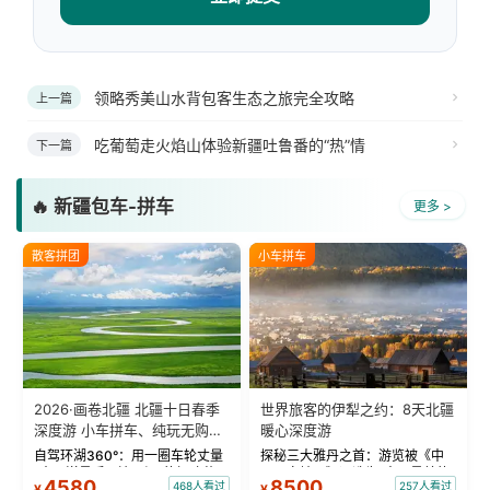
领略秀美山水背包客生态之旅完全攻略
上一篇
吃葡萄走火焰山体验新疆吐鲁番的“热”情
下一篇
🔥 新疆包车-拼车
更多 >
散客拼团
小车拼车
2026·画卷北疆 北疆十日春季
世界旅客的伊犁之约：8天北疆
深度游 小车拼车、纯玩无购
暖心深度游
物！
自驾环湖360°：用一圈车轮丈量
探秘三大雅丹之首：游览被《中
“大西洋最后一滴眼泪”的极致蔚
国国家地理》评选为“中国最美的
4580
8500
468人看过
257人看过
¥
¥