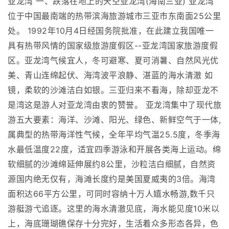
亚龙湾 一、跌落在地上的天空亚龙湾(海南三亚) 亚龙湾
位于中国最南端的热带滨海旅游城市三亚市东南面25公里
处。 1992年10月4日经国务院批准，在此建立我国唯一
具有热带风情的国家级旅游度假区--亚龙湾国家旅游度假
区。亚龙湾气候宜人，冬可避寒、夏可消暑、自然风光优
美、青山连绵起伏、海湾波平浪静、湛蓝的海水清澈 如
镜，柔软的沙滩洁白如银。三亚归来不看海，除却亚龙不
是湾这是游人对亚龙湾由衷的赞誉。 亚龙湾集中了现代旅
游五大要素：海洋、沙滩、阳光、绿色、新鲜空气于一体,
属典型的热带海洋性气候，全年平均气温25.5度，冬季海
水最低温度22度，适宜四季游泳和开展各类海上运动。绵
软细腻的沙滩绵延伸展约8公里，沙粒洁白细腻，自然资
源国内绝无仅有，海滩长度约是美国夏威夷的3倍。海湾
面积达66平方公里，可同时容纳十万人嬉水畅游,数千只
游艇游弋追逐。这里的海水清澈见底，海水能见度10米以
上，海底珊瑚礁保存十分完好，生活着众多形态各异，色