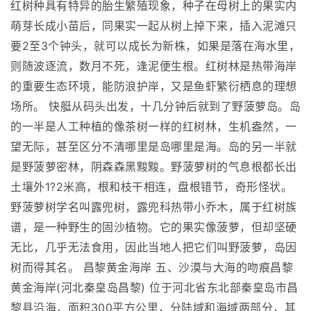
红树种具有特异的胎生繁殖现象，种子在母树上的果实内
萌芽长成小苗后，同果实一起从树上掉下来，插入泥滩只
要2至3个钟头，就可以成长为新株，如果是落在海水里，
则随波逐流，数月不死，逢泥便生根。红树林是热带海岸
的重要生态环境，能防浪护岸，又是鱼虾繁衍栖息的理想
场所。 快艇从码头出发，十几分钟后就到了野菠萝岛。岛
的一半是人工种植的像茶树一样的红树林，生机盎然，一
望无际，甚至区分不清哪里是岛哪里是海。岛的另一半就
是野菠萝密林，阴森森黑黢黢。野菠萝树的气息根都长出
土壤外1?2米高，根和枝干相连，盘根错节，奇形怪状。
野菠萝树学名叫露兜树，露兜科热带小乔木，属于红树族
谱，是一种野生的固沙植物。它的果实像菠萝，但却坚硬
无比，几乎无法食用，因此当地人把它们叫野菠萝，岛因
树而得其名。 昌黎黄金海岸 五、沙漠与大海的吻痕昌黎
黄金海岸(河北秦皇岛昌黎) 位于河北省东北部秦皇岛市昌
黎县沿海，面积300平方公里，分陆域和海域两部分，其