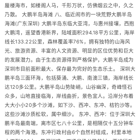
蜃楼海市，如楼阁人马，千形万状，仿佛烟云之中，久之
乃散。 大鹏半岛海滩 八、临近闹市的一块荒野大鹏半岛
海滩(广东深圳) 大鹏半岛东临大亚湾，与惠州接壤，西抱
大鹏湾，遥望香港新界，陆域面积294.18平方公里，海岸
线长133.22公里，森林覆盖率76%，拥有独特的山海风
光、旅游资源、丰富的人文资源、明显的区位优势和巨大
的发展潜力。由于生态资源得到严格保护，大鹏半岛成为
深圳市目前面积最大、保存最为完好的生态乐土。 深圳大
鹏半岛三面环海，包括葵涌、大鹏、南澳三镇，海岸线长
达120多公里。大鹏半岛山势陡峭，山谷幽深，奇峰怪石
众多，山地直接临海，岸线曲折，景色宜人。沿岸分布着
大大小小20多个沙滩，如下沙、西冲、东冲、桔钓沙等。
这些沙滩沙质松软，属中细沙。 东冲、西冲：位于深圳大
鹏半岛最南端，离市区七八十公里，是相隔仅十五分钟车
程的两个海港。东冲行政村由6个自然村组成，村里本地