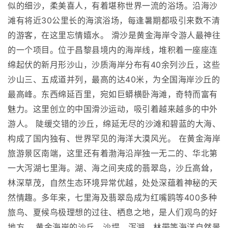
似的细沙，柔美喜人，有着堪称世界一流的浴场。沿海沙
滩有将近30公里长的海滨浴场，每逢暑期都吸引来数不清
的游客，在这里忘情嬉水。 滑沙是黄金海岸令游人最神往
的一个项目。位于昌黎县境内的海岸线，堆积着一座座连
绵起伏的新月形沙山，沙质海岸分布有40余列沙丘，这些
沙山三、五成道并列，最高的达40米，为全国海岸沙丘的
最高峰。东西绵延百里，宛如巨蟒横卧海滩，奇特而富有
魅力。这里创立的中国滑沙运动，吸引着越来越多的中外
游人。 陡缓交错的沙丘，绵延无尽的沙滩和碧蓝的大海、
构成了国内独有、世界罕见的海洋大漠风光。 在黄金海岸
旅游景区南端，这里还有着渤海沿岸独一无二的、华北第
一大泻湖七里海。湖、海之间夹成的翡翠岛，沙丘高耸，
林深草茂，自然生态环境异常优越，处处深蕴着神秘的天
然情趣。多年来，七里海及翡翠岛成为红嘴鸥等400多种
旅鸟、夏候鸟极理想的过往、栖息之地，是人们观鸟的好
地方。 黄金海岸的沙丘、沙堤、泻湖、林带等海洋自然景