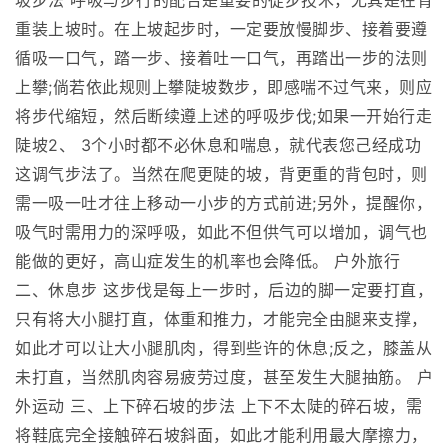
坡步法 呼吸与步行的配合是重要的徒步技术，尤其是在背
重装上坡时。在上坡起步时，一定要放慢脚步、接着要遵
循吸一口气，踏一步、接着吐一口气，再踏出一步的法则
上攀;倘若依此规则上攀陡坡数步，即感喘不过气来，则应
将步代缩短，然后断续遵上述的呼吸步伐;如果一开始行走
陡坡2、 3个小时都不必休息和喘息，就代表您己经成功
这调气步法了。当然在爬更陡的坡，背更重的背包时，则
需一吸一吐才往上移动一小步的方式前进;另外，提醒你，
吸气时需用力的深呼吸，如此不但供气可以增加，调气也
能做的更好，高山症发生的机率也会降低。 户外旅行
二、休息步 这步伐是每上一步时，后边的脚一定要打直，
只有将大小腿打直，体重和推力，才能完全由腿来支撑，
如此才可以让大小腿肌肉，得到些许的休息;反之，膝盖从
未打直，当然肌肉容易疲劳过度，甚至发生大腿抽筋。 户
外运动 三、上下碎石坡的步法 上下不太陡的碎石坡，需
将鞋底完全接触碎石坡斜面，如此才能利用最大摩擦力，