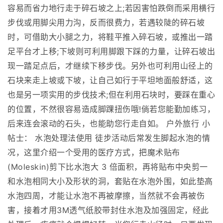
容易而省力地行走于碎石坡之上;若因害怕跌倒而采用横行
步伐或用脚尖用力沟，反而很费力，若遇较陡的碎石坡
时，可借助大小腿之力，将鞋平推入碎石坡，或推出一踏
足平台才上移;下坡则可利用脚跟下踩的力量，让碎石坡出
现一踏足点后，才继续下移步伐。另外也可利用山径上的
石块来走上坡或下坡，让自己如行于平坦地面般舒适，这
也是另一项实用的步伐技术;但在利用石块时，要踩在重心
的位置，不然很容易造成脚踝扭伤哦!倘若您能勤加练习，
后来连会滚动的石头，也能助您行走自如。 户外旅行 小
帖士： 水泡处理法使用 徒步活动后常发生脚起水泡的情
况，这里介绍一个受用的医疗方式，把魔术贴布
(Moleskin)剪下比水泡大 3 倍面积，再将贴布中央剪一
和水泡相同大小及形状的洞，套贴在水泡外围，如此垫高
水泡四周，才能让水泡不再被摩擦，当然就不会再被伤
害，接着才用3M透气纸胶带封住水泡及加强固定，经此