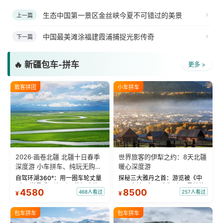
生态中国第一景区金丝峡今夏不可错过的美景
上一篇
中国最美滩涂福建霞浦捕捉光影传奇
下一篇
🔥 新疆包车-拼车
更多 >
散客拼团
小车拼车
2026·画卷北疆 北疆十日春季
世界旅客的伊犁之约：8天北疆
深度游 小车拼车、纯玩无购
暖心深度游
物！
自驾环湖360°：用一圈车轮丈量
探秘三大雅丹之首：游览被《中
“大西洋最后一滴眼泪”的极致蔚
国国家地理》评选为“中国最美的
4580
8500
468人看过
257人看过
¥
¥
蓝。 赛湖旅拍：甄选多款风格服
三大雅丹”第一名的克拉玛依魔鬼
饰，9张精修美照，定格赛里木湖
城。 中国第一村：探访仅存的图
绝美瞬间。 赛湖坦克300跟车视
瓦人最大村落——禾木村，欣赏
包车拼车
包车拼车
频：专业摄影师...
晨雾与小木...