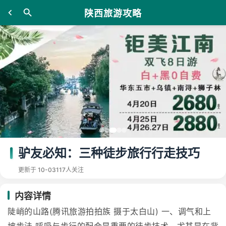
陕西旅游攻略
驴友必知：三种徒步旅行行走技巧
更新于 10-03
117人关注
内容详情
陡峭的山路(腾讯旅游拍拍族 摄于太白山) 一、调气和上