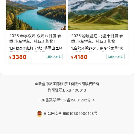
2026·春享双湖 双湖八日游 春
2026·秘境疆途 北疆十日游 春
季 小车拼车、纯玩无购物！
季 小车拼车、纯玩无购物！
1.阿勒泰网红打卡地：将军山 2.将
1.自驾环湖270°，用车轮丈量“大
军山落日缆车，体验雪都风光 3.
西洋最后一滴眼泪”的极致蔚蓝，
3380
4180
354人看过
4264人看过
¥
¥
将军山，夕阳派对，蹦迪party 4.
让雪山、花海与深邃湖水在转弯
自驾赛里木湖360°环湖 5.二进赛
间连成自由的画卷。 2.特别赠送
湖随心游，邂逅湖畔日出浪漫...
那拉提景区3公里内，落地窗三钻
民宿 3.那...
©新疆中旅国际旅行社有限公司版权所有
许可证号:L-XB-100013
ICP备案号:新ICP备19001292号-4
新公网安备 65010302000123号