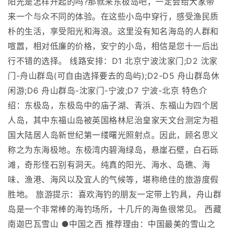
阳光是怎样升起的吗?那就来东极岛吧，一定会给大家带
来一个与众不同的体验。在这些小岛中穿行，感受渔民质
朴的生活，享受阳光和海浪。这里没有知名海岛的人群和
喧嚣，相对低廉的价格，安宁的小岛，相信是您十一后出
行不错的选择。 线路安排：D1 北京宁波沈家门;D2 沈家
门-舟山群岛(可自由选择要去的岛屿);D2-D5 舟山群岛休
闲游;D6 舟山群岛-沈家门-宁波;D7 宁波-北京 特色介
绍：东极岛，东极岛中的庙子湖、青浜、东福山为四个居
人岛，其中东福山岛被英国格林尼治皇家天文台测定为祖
国大陆居人岛新世纪第一缕曙光照射点。因此，顾名思义
称之为东海极地。东极湾内碧海绿岛，悬崖石壁，白石砾
滩，奇形怪石别有洞天。纯真的阳光、海水、岛礁、海
味、渔港、海风以及宜人的气候等，堪称绝佳的旅游度假
胜地。 旅游提示：喜欢海钓的朋友一定带上钓具，舟山群
岛是一个非常棒的海钓场所，十几斤的海鱼很常见。 西藏
南迦巴瓦雪山 ●中国之西 推荐理由：中国最美的雪山之