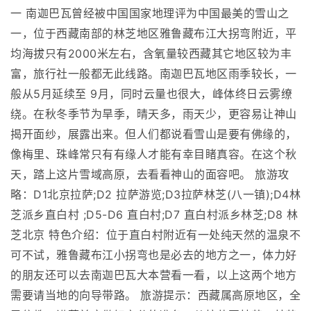
一 南迦巴瓦曾经被中国国家地理评为中国最美的雪山之
一，位于西藏南部的林芝地区雅鲁藏布江大拐弯附近，平
均海拔只有2000米左右，含氧量较西藏其它地区较为丰
富，旅行社一般都无此线路。南迦巴瓦地区雨季较长，一
般从5月延续至 9月，同时云量也很大，峰体终日云雾缭
绕。在秋冬季节为旱季，晴天多，雨天少，更容易让神山
揭开面纱，展露出来。但人们都说看雪山是要有佛缘的，
像梅里、珠峰常只有有缘人才能有幸目睹真容。在这个秋
天，踏上这片雪域高原，去看看神山的面容吧。 旅游攻
略：D1北京拉萨;D2 拉萨游览;D3拉萨林芝(八一镇);D4林
芝派乡直白村 ;D5-D6 直白村;D7 直白村派乡林芝;D8 林
芝北京 特色介绍：位于直白村附近有一处纯天然的温泉不
可不试，雅鲁藏布江小拐弯也是必去的地方之一，体力好
的朋友还可以去南迦巴瓦大本营看一看，以上这两个地方
需要请当地的向导带路。 旅游提示：西藏属高原地区，全