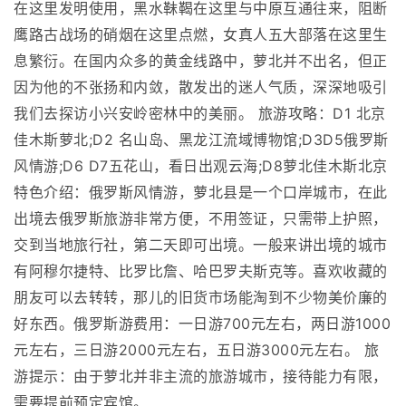
在这里发明使用，黑水靺鞨在这里与中原互通往来，阻断
鹰路古战场的硝烟在这里点燃，女真人五大部落在这里生
息繁衍。在国内众多的黄金线路中，萝北并不出名，但正
因为他的不张扬和内敛，散发出的迷人气质，深深地吸引
我们去探访小兴安岭密林中的美丽。 旅游攻略：D1 北京
佳木斯萝北;D2 名山岛、黑龙江流域博物馆;D3D5俄罗斯
风情游;D6 D7五花山，看日出观云海;D8萝北佳木斯北京
特色介绍：俄罗斯风情游，萝北县是一个口岸城市，在此
出境去俄罗斯旅游非常方便，不用签证，只需带上护照，
交到当地旅行社，第二天即可出境。一般来讲出境的城市
有阿穆尔捷特、比罗比詹、哈巴罗夫斯克等。喜欢收藏的
朋友可以去转转，那儿的旧货市场能淘到不少物美价廉的
好东西。俄罗斯游费用：一日游700元左右，两日游1000
元左右，三日游2000元左右，五日游3000元左右。 旅
游提示：由于萝北并非主流的旅游城市，接待能力有限，
需要提前预定宾馆。