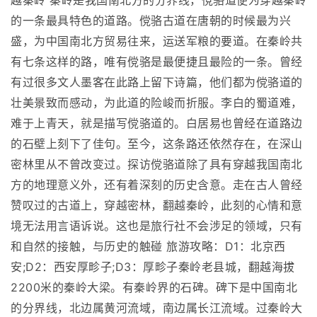
越秦岭 秦岭是我国南北方的分界线，傥骆道便为穿越秦岭
的一条最具特色的道路。傥骆古道在唐朝的时候最为兴
盛，为中国南北方贸易往来，运送军粮的要道。在秦岭共
有七条这样的路，唯有傥骆是最便捷且最险的一条。曾经
有过很多文人墨客在此路上留下诗篇，他们都为傥骆道的
壮美景致而感动，为此道的险峻而折服。李白的蜀道难，
难于上青天，就是描写傥骆道的。白居易也曾经在道路边
的石壁上刻下了佳句。至今，这条路还依然存在，在深山
密林里从不曾改变过。探访傥骆道除了具有穿越我国南北
方的地理意义外，还有着深刻的历史含意。走在古人曾经
赞叹过的古道上，穿越密林，翻越秦岭，此刻的心情和意
境无法用言语诉说。这也是旅行社不会涉足的领域，只有
和自然的接触，与历史的触碰 旅游攻略：D1：北京西
安;D2：西安厚畛子;D3：厚畛子秦岭老县城，翻越海拔
2200米的秦岭大梁。有秦岭界的石碑。碑下是中国南北
的分界线，北边属黄河流域，南边属长江流域。过秦岭大