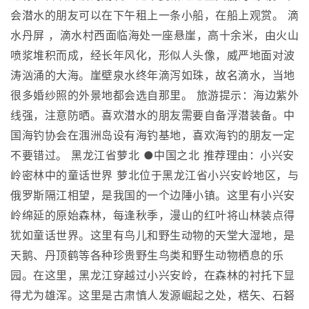
会潜水的朋友可以在下午租上一条小船，在船上观赏。 滴
水丹屏 ，滴水村西面临海处一座悬崖，高十余米，由火山
喷浆堆积而成，经长年风化，形似人头像，威严地面对波
涛汹涌的大海。崖壁泉水终年滴泻如珠，故名滴水，当地
很多婚纱照的外景地都会选自那里。 旅游提示：海边紫外
线强，注意防晒。喜欢潜水的朋友需要自备浮潜装备。中
国海钓协会在涠洲岛设有海钓基地，喜欢海钓的朋友一定
不要错过。 黑龙江省萝北 ●中国之北 推荐理由：小兴安
岭密林中的童话世界 萝北位于黑龙江省小兴安岭地区，与
俄罗斯隔江相望，是我国的一个边陲小镇。这里有小兴安
岭绵延的原始森林，每逢秋季，漫山的红叶将山林装点得
犹如童话世界。这里有鸟儿和野生动物的天堂大湿地，是
天鹅、丹顶鹤等各种珍贵野生鸟类和野生动物栖息的乐
园。在这里，黑龙江穿越过小兴安岭，在森林的衬托下显
得尤为雄浑。这里是古肃慎人发源崛起之处，楛矢、石砮