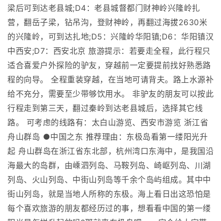
梁后可到达老县城;D4：老县城督都门财神岭兴隆岭扎
营，翻岳子梁，钻吊沟，登财神岭，再翻过海拔2630米
的兴隆岭，可到达扎地;D5：兴隆岭华阳镇;D6：华阳镇汉
中西安;D7：西安北京 旅游提示：若要走全程，此行程只
适合喜爱户外探险的驴友，穿越前一定要提前找好熟悉路
程的向导。 全程重装穿越，在当地可请背夫。路上水源补
给不充分，需要至少带够饮用水。 非驴友的朋友可以按此
行程走到第三天，翻过秦岭到达老县城后，选择其它线
路。 可考虑的线路有：太白山游览、西安市游览 浙江省
舟山群岛 ●中国之东 推荐理由：东极岛看第一缕阳光升
起 舟山群岛在浙江省东北部，杭州湾口东海中，是我国沿
海最大的岛群，由嵊泗列岛、马鞍列岛、崎岖列岛、川湖
列岛、火山列岛、中街山列岛等千余个岛屿组成。其中中
街山列岛，就是当地人所称的东极。海上看日出这恐怕是
每个喜欢旅游的朋友都经历过的事，想看看中国的第一缕