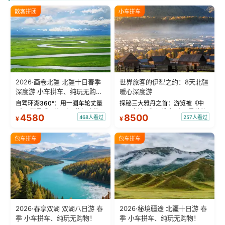
散客拼团
小车拼车
2026·画卷北疆 北疆十日春季
世界旅客的伊犁之约：8天北疆
深度游 小车拼车、纯玩无购
暖心深度游
物！
自驾环湖360°：用一圈车轮丈量
探秘三大雅丹之首：游览被《中
“大西洋最后一滴眼泪”的极致蔚
国国家地理》评选为“中国最美的
4580
8500
468人看过
257人看过
¥
¥
蓝。 赛湖旅拍：甄选多款风格服
三大雅丹”第一名的克拉玛依魔鬼
饰，9张精修美照，定格赛里木湖
城。 中国第一村：探访仅存的图
绝美瞬间。 赛湖坦克300跟车视
瓦人最大村落——禾木村，欣赏
包车拼车
包车拼车
频：专业摄影师...
晨雾与小木...
2026·春享双湖 双湖八日游 春
2026·秘境疆途 北疆十日游 春
季 小车拼车、纯玩无购物！
季 小车拼车、纯玩无购物！