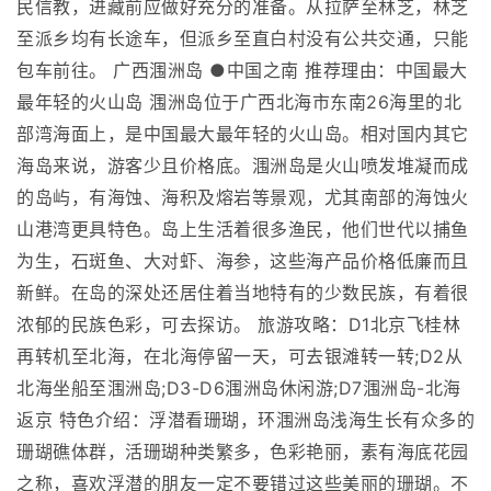
民信教，进藏前应做好充分的准备。从拉萨至林芝，林芝
至派乡均有长途车，但派乡至直白村没有公共交通，只能
包车前往。 广西涠洲岛 ●中国之南 推荐理由：中国最大
最年轻的火山岛 涠洲岛位于广西北海市东南26海里的北
部湾海面上，是中国最大最年轻的火山岛。相对国内其它
海岛来说，游客少且价格底。涠洲岛是火山喷发堆凝而成
的岛屿，有海蚀、海积及熔岩等景观，尤其南部的海蚀火
山港湾更具特色。岛上生活着很多渔民，他们世代以捕鱼
为生，石斑鱼、大对虾、海参，这些海产品价格低廉而且
新鲜。在岛的深处还居住着当地特有的少数民族，有着很
浓郁的民族色彩，可去探访。 旅游攻略：D1北京飞桂林
再转机至北海，在北海停留一天，可去银滩转一转;D2从
北海坐船至涠洲岛;D3-D6涠洲岛休闲游;D7涠洲岛-北海
返京 特色介绍：浮潜看珊瑚，环涠洲岛浅海生长有众多的
珊瑚礁体群，活珊瑚种类繁多，色彩艳丽，素有海底花园
之称，喜欢浮潜的朋友一定不要错过这些美丽的珊瑚。不