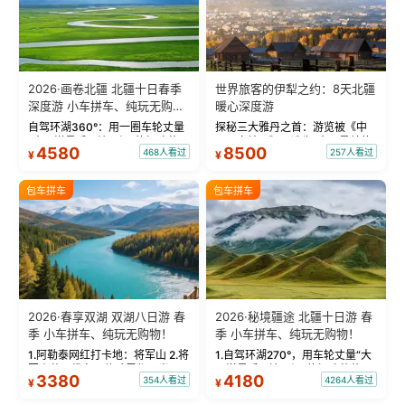
2026·画卷北疆 北疆十日春季
世界旅客的伊犁之约：8天北疆
深度游 小车拼车、纯玩无购
暖心深度游
物！
自驾环湖360°：用一圈车轮丈量
探秘三大雅丹之首：游览被《中
“大西洋最后一滴眼泪”的极致蔚
国国家地理》评选为“中国最美的
4580
8500
468人看过
257人看过
¥
¥
蓝。 赛湖旅拍：甄选多款风格服
三大雅丹”第一名的克拉玛依魔鬼
饰，9张精修美照，定格赛里木湖
城。 中国第一村：探访仅存的图
绝美瞬间。 赛湖坦克300跟车视
瓦人最大村落——禾木村，欣赏
包车拼车
包车拼车
频：专业摄影师...
晨雾与小木...
2026·春享双湖 双湖八日游 春
2026·秘境疆途 北疆十日游 春
季 小车拼车、纯玩无购物！
季 小车拼车、纯玩无购物！
1.阿勒泰网红打卡地：将军山 2.将
1.自驾环湖270°，用车轮丈量“大
军山落日缆车，体验雪都风光 3.
西洋最后一滴眼泪”的极致蔚蓝，
3380
4180
354人看过
4264人看过
¥
¥
将军山，夕阳派对，蹦迪party 4.
让雪山、花海与深邃湖水在转弯
自驾赛里木湖360°环湖 5.二进赛
间连成自由的画卷。 2.特别赠送