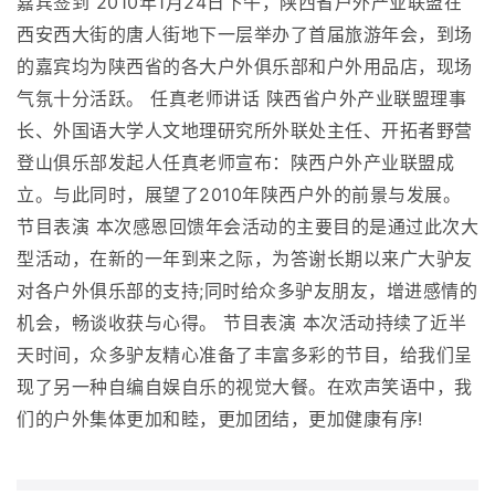
嘉宾签到 2010年1月24日下午，陕西省户外产业联盟在
西安西大街的唐人街地下一层举办了首届旅游年会，到场
的嘉宾均为陕西省的各大户外俱乐部和户外用品店，现场
气氛十分活跃。 任真老师讲话 陕西省户外产业联盟理事
长、外国语大学人文地理研究所外联处主任、开拓者野营
登山俱乐部发起人任真老师宣布：陕西户外产业联盟成
立。与此同时，展望了2010年陕西户外的前景与发展。
节目表演 本次感恩回馈年会活动的主要目的是通过此次大
型活动，在新的一年到来之际，为答谢长期以来广大驴友
对各户外俱乐部的支持;同时给众多驴友朋友，增进感情的
机会，畅谈收获与心得。 节目表演 本次活动持续了近半
天时间，众多驴友精心准备了丰富多彩的节目，给我们呈
现了另一种自编自娱自乐的视觉大餐。在欢声笑语中，我
们的户外集体更加和睦，更加团结，更加健康有序!