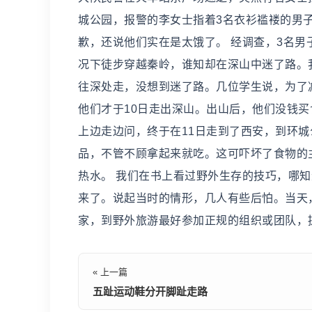
城公园，报警的李女士指着3名衣衫褴褛的男
歉，还说他们实在是太饿了。 经调查，3名
况下徒步穿越秦岭，谁知却在深山中迷了路。
往深处走，没想到迷了路。几位学生说，为了
他们才于10日走出深山。出山后，他们没钱
上边走边问，终于在11日走到了西安，到环
品，不管不顾拿起来就吃。这可吓坏了食物的
热水。 我们在书上看过野外生存的技巧，哪
来了。说起当时的情形，几人有些后怕。当天
家，到野外旅游最好参加正规的组织或团队，
« 上一篇
五趾运动鞋分开脚趾走路