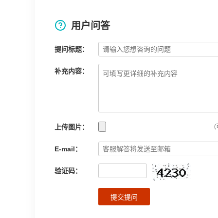
用户问答
提问标题：
补充内容：
上传图片：
(
E-mail：
验证码：
提交提问