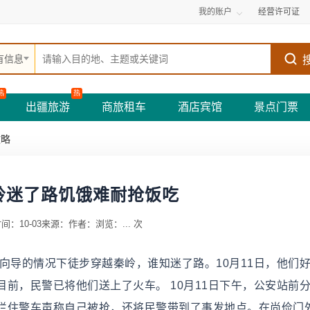
我的账户
经营许可证
有信息
热
热
出疆旅游
商旅租车
酒店宾馆
景点门票
攻略
岭迷了路饥饿难耐抢饭吃
间：10-03
来源：
作者：
浏览：
...
次
向导的情况下徒步穿越秦岭，谁知迷了路。10月11日，他们
前，民警已将他们送上了火车。 10月11日下午，公安站前
拦住警车声称自己被抢，还将民警带到了事发地点。在尚俭门