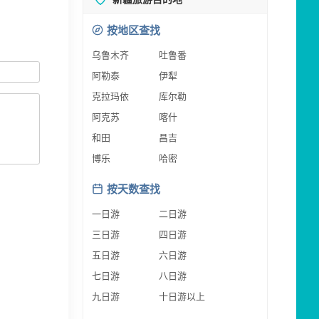
按地区查找
乌鲁木齐
吐鲁番
阿勒泰
伊犁
克拉玛依
库尔勒
阿克苏
喀什
和田
昌吉
博乐
哈密
按天数查找
一日游
二日游
三日游
四日游
五日游
六日游
七日游
八日游
九日游
十日游以上