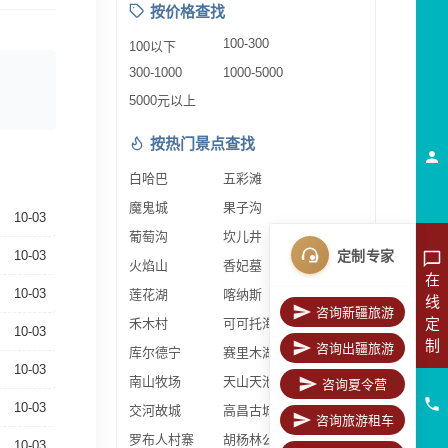
按价格查找
100-300
100以下
300-1000
1000-5000
5000元以上
按热门景点查找
白哈巴
五彩滩
魔鬼城
果子沟
10-03
葡萄沟
坎儿井
定制专家
10-03
火焰山
香妃墓
在
10-03
莲花湖
喀纳斯
线
咨询新疆旅游
定
禾木村
可可托海
10-03
制
咨询出疆旅游
库尔德宁
赛里木湖
10-03
南山牧场
天山天池
咨询夏令营
10-03
交河故城
高昌古城
咨询旅游租车
罗布人村寨
胡杨林公园
10-03