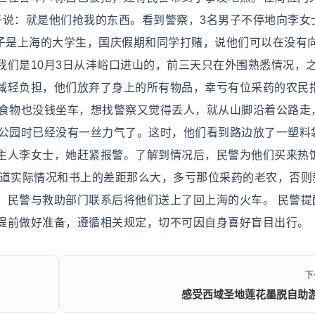
子说：就是他们抢我的东西。看到警察，3名男子不停地向李女
男子是上海的大学生，国庆假期和同学打赌，说他们可以在没有
我们是10月3日从沣峪口进山的，前三天只在外围熟悉情况，
减轻负担，他们放弃了身上的所有物品，幸亏有位采药的农民
买食物也没钱坐车，想找警察又觉得丢人，就从山脚沿着公路走
城公园时已经没有一丝力气了。这时，他们看到路边放了一塑料
主人李女士，她赶紧报警。了解到情况后，民警为他们买来热
知道实际情况和书上的差距那么大，多亏那位采药的老农，否则
，民警与救助部门联系后将他们送上了回上海的火车。 民警提
提前做好准备，遵循相关规定，切不可因自身喜好盲目出行。
下
感受西域圣地莲花墨脱自助