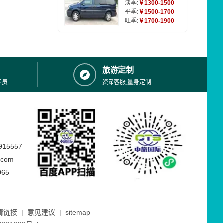
淡季:
￥1300-1500
平季:
￥1500-1700
旺季:
￥1700-1900
旅游定制
专员
资深客服,量身定制
15557
.com
065
情链接
|
意见建议
|
sitemap