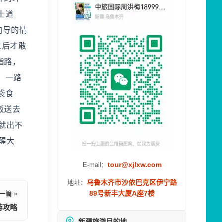
士道
向导的情
之后才敢
指路，
，一路
袋食
饭送去
就出不
醒大
tour@xjlxw.com
E-mail：
乌鲁木齐市沙依巴克区伊宁路
地址：
89号新丰大厦A座7楼
一篇 »
游攻略
新疆旅游目的地