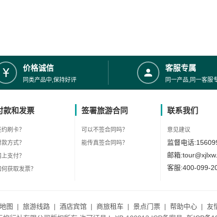
价格诚信
客服专属
同类产品中,保持好评
同一产品,同一客服
付款和发票
签署旅游合同
联系我们
签约刷卡？
可以不签合同吗？
意见建议
监督电话:156099
付款方式？
能传真签合同吗？
邮箱:tour@xjlxw
网上支付？
客服:400-099-2
如何获取发票？
地图
|
旅游线路
|
酒店宾馆
|
商旅租车
|
景点门票
|
帮助中心
|
友