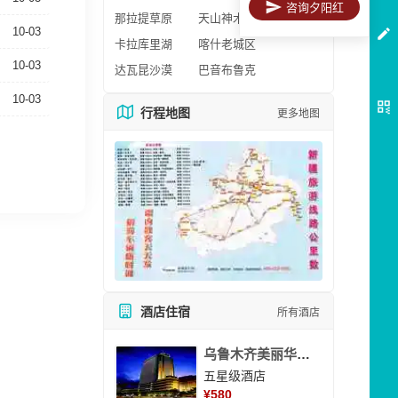
咨询夕阳红
那拉提草原
天山神木园
10-03
卡拉库里湖
喀什老城区
10-03
达瓦昆沙漠
巴音布鲁克
10-03
行程地图
更多地图
酒店住宿
所有酒店
乌鲁木齐美丽华大酒
五星级酒店
¥
580