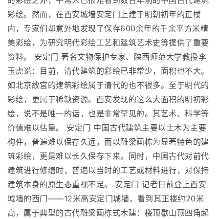
的彩绘之外，平常人已很难看到数百年前的中国古代建筑
彩绘。然而，在西安城墙安定门上建于明朝初年的正楼
内，专家们却意外地发现了保存600余年的千余平方米精
美彩绘，为研究明代彩绘工艺和建筑艺术史等提供了重要
资料。 安定门 著名文物保护专家、陕西师范大学教授李
玉虎说：目前，清代建筑的彩绘已非常少，面积也不大。
如北京故宫的建筑彩绘属于清代的也不很多。至于明代的
彩绘，更属于稀缺资源。西安发现的这么大面积的明初彩
绘，说不是唯一的话，也是非常罕见的。其艺术、科学等
价值难以估量。 安定门 中国古代建筑主要以土木为主要
构件，普遍难以保存久远，而以雕梁画栋为显著特色的建
筑彩绘，更是难以长久保存下来。同时，中国古代对前代
建筑进行修缮时，普遍以当时的工艺或材料进行，对保持
建筑本身的原生态重视不足。 安定门 记者日前登上西安
城墙的西门――12米高安定门城墙，看到其正楼约20米
高，属于典型的古代雕梁画栋式木建：楼顶歇山顶四角起