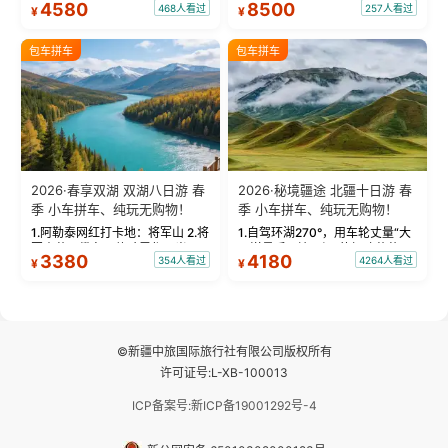
4580
8500
468人看过
257人看过
¥
¥
蓝。 赛湖旅拍：甄选多款风格服
三大雅丹”第一名的克拉玛依魔鬼
饰，9张精修美照，定格赛里木湖
城。 中国第一村：探访仅存的图
绝美瞬间。 赛湖坦克300跟车视
瓦人最大村落——禾木村，欣赏
包车拼车
包车拼车
频：专业摄影师...
晨雾与小木...
2026·春享双湖 双湖八日游 春
2026·秘境疆途 北疆十日游 春
季 小车拼车、纯玩无购物！
季 小车拼车、纯玩无购物！
1.阿勒泰网红打卡地：将军山 2.将
1.自驾环湖270°，用车轮丈量“大
军山落日缆车，体验雪都风光 3.
西洋最后一滴眼泪”的极致蔚蓝，
3380
4180
354人看过
4264人看过
¥
¥
将军山，夕阳派对，蹦迪party 4.
让雪山、花海与深邃湖水在转弯
自驾赛里木湖360°环湖 5.二进赛
间连成自由的画卷。 2.特别赠送
湖随心游，邂逅湖畔日出浪漫...
那拉提景区3公里内，落地窗三钻
民宿 3.那...
©新疆中旅国际旅行社有限公司版权所有
许可证号:L-XB-100013
ICP备案号:新ICP备19001292号-4