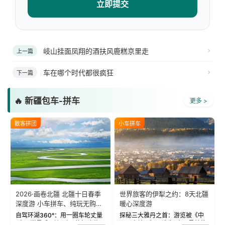
立即提交
岐山挂面凤翔的酒扶风鹿糕京里走
上一篇
车在哪个时代都很疯狂
下一篇
🔥 新疆包车-拼车
更多 >
散客拼团
小车拼车
2026·画卷北疆 北疆十日春季
世界旅客的伊犁之约：8天北疆
深度游 小车拼车、纯玩无购
暖心深度游
物！
自驾环湖360°：用一圈车轮丈量
探秘三大雅丹之首：游览被《中
“大西洋最后一滴眼泪”的极致蔚
国国家地理》评选为“中国最美的