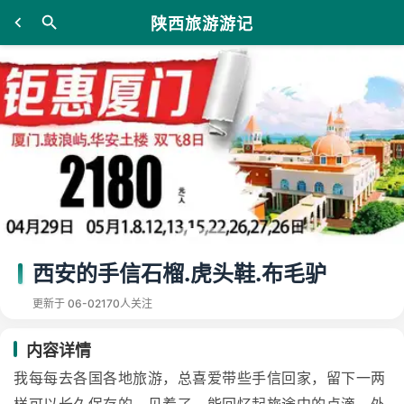
陕西旅游游记
西安的手信石榴.虎头鞋.布毛驴
更新于 06-02
170人关注
内容详情
我每每去各国各地旅游，总喜爱带些手信回家，留下一两