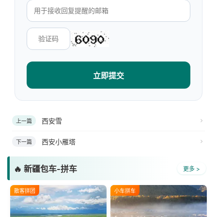
立即提交
西安雪
上一篇
西安小雁塔
下一篇
🔥 新疆包车-拼车
更多 >
散客拼团
小车拼车