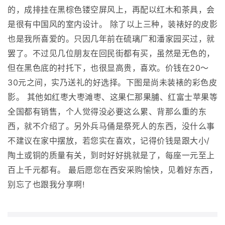
的，成排挂在黑棕色镂空屏风上，再配以红木和茶具，会
是很有中国风的室内设计。 除了以上三种，装裱好的皮影
也是我所喜爱的。只因几年前在硫璃厂和潘家园买过，就
罢了。不过见几位朋友在回民街都有买，虽然是无色的，
但在黑色底的衬托下，也很显高贵，喜欢。价钱在20～
30元之间，实乃送礼的好选择。下图是尚未装裱的彩色皮
影。 其他如红枣大枣滩枣、这果仁那果脯、红富士苹果等
全国都有销售，个人觉得没必要这么累、背那么重的东
西，就不介绍了。另外兵马俑是祭死人的东西，没什么事
不建议在家中摆放，若您实在喜欢，记得价钱是跟大小/
陶土或铜的质量有关，到时好好挑就是了，每座一元至上
百上千元都有。 最后愿您在西安采购愉快，见着好东西，
别忘了也跟我分享啊!