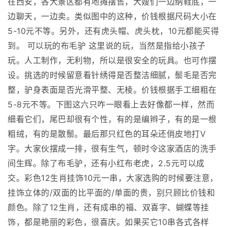
在西安，各大景区都有地摊摆售，大嫂们一边纳鞋底，一
边聊天，一边卖。类似图中的这种，价钱根据尺码大小在
5-10元不等。另外，还有虎头帽、虎头枕，10元都能买得
到。 可以玩的布毛驴 这里说的玩，当然是指给小孩子
玩。人工制作，无利物，所以是很安全的玩具。也可作摆
设。挑选的时候留意看针绣得是否整洁细腻，鬃毛是否完
整，驴身表面是否光滑平整、无棱。价钱根据手工细粗在
5-8元不等。下图这六只咋一眼看上去好像都一样，然而
细看它们，尾巴却很有个性，有的是编辫子，有的是一根
粗绒，有的是散鬃。最后那只红色的耳朵还俏皮地打V
字。大家伙摆成一排，很有生气，顿时令这家酒店的洗手
间生辉。除了布毛驴，还有小红布老虎，2.5元可以成
交。彩色12生肖挂饰10元一串，大家选购的时候要注意，
挂饰立体的/双面的比平面的/单面的贵，别只顾比价钱和
颜色。除了12生肖，还有成串的福、双喜字、蝴蝶等挂
饰，都是艳丽的彩色，很喜庆。如果买它10串各式各样