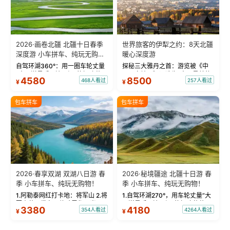
2026·画卷北疆 北疆十日春季
世界旅客的伊犁之约：8天北疆
深度游 小车拼车、纯玩无购
暖心深度游
物！
自驾环湖360°：用一圈车轮丈量
探秘三大雅丹之首：游览被《中
“大西洋最后一滴眼泪”的极致蔚
国国家地理》评选为“中国最美的
4580
8500
468人看过
257人看过
¥
¥
蓝。 赛湖旅拍：甄选多款风格服
三大雅丹”第一名的克拉玛依魔鬼
饰，9张精修美照，定格赛里木湖
城。 中国第一村：探访仅存的图
绝美瞬间。 赛湖坦克300跟车视
瓦人最大村落——禾木村，欣赏
包车拼车
包车拼车
频：专业摄影师...
晨雾与小木...
2026·春享双湖 双湖八日游 春
2026·秘境疆途 北疆十日游 春
季 小车拼车、纯玩无购物！
季 小车拼车、纯玩无购物！
1.阿勒泰网红打卡地：将军山 2.将
1.自驾环湖270°，用车轮丈量“大
军山落日缆车，体验雪都风光 3.
西洋最后一滴眼泪”的极致蔚蓝，
3380
4180
354人看过
4264人看过
¥
¥
将军山，夕阳派对，蹦迪party 4.
让雪山、花海与深邃湖水在转弯
自驾赛里木湖360°环湖 5.二进赛
间连成自由的画卷。 2.特别赠送
湖随心游，邂逅湖畔日出浪漫...
那拉提景区3公里内，落地窗三钻