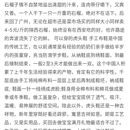
石榴子情不自禁地溢出清甜的汁来，连肉带仔嚼下，又爽
又香。一个人干下一只一斤重的石榴，绝对不在话下。后
来回了广州，无论在超市还是菜市场买的同样大小同样卖
4-5元/斤的陕西石榴，始终没有在西安吃的好，也许路途
的奔波流失了它的鲜。 可以穿的虎头鞋 手工布鞋是中国
的传统工艺，在以前通常是有经验的奶奶们亲手做给半岁
内的孩童穿，充当防滑学步鞋。从纳鞋底到绣鞋面，到最
后缝制结束，一般2至3天才能做出来一双。这个中国人积
累了上千年生活经验得来的产物，肯定有它的科学性。千
层底由手工将纯棉布料一层层上浆后再制成鞋坯，衲成鞋
底; 鞋面一针一线绣成虎脸;鞋身用全棉布料和棉花做成夏
季或冬季鞋。做工虽复杂，但给宝宝提供了透气、吸汗、
温暖、易伸展的舒适空间。除此以外，虎头鞋还是一种吉
祥物，新年里穿既好看还辟邪，寓意吉祥如意。即是工艺
品，又是实用品，买回去做宝宝满月礼物最适合不过了。