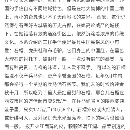
样可以长久保存的，见着了，能回忆起旅途中的点滴。外
国的手信自有不同地域特色，但是在地大物博的中国土地
上，再小的旮旯也少不了天南地北的差异。 西安，这个仍
然保存有完好古城墙的历史古都，在她高耸威严的城楼
下，在她错落有致的道路街区上，依然沉淀着浓厚的传统
文化。本贴介绍的三样手信便是最具中国民俗风的小可
爱：石榴、虎头鞋和布毛驴。它们身上的中国红，在黑色
大理石的衬托下，被射灯一照，一点没有俗气的感觉，反
而有种高贵、吉祥的味道，让人爱不释手。 可以吃的石榴
临潼不仅产兵马俑，更产享誉全国的石榴，每年9月中旬
都会举行一个星期的兵马俑石榴节。我们去的时候恰逢金
秋十月，所以吃到了最大最红最甜的石榴。那会儿石榴在
西安市区的万佳超市卖5元/斤，在兵马俑景区的陕西婆姨
篮子里，只卖1.2元/斤(10元8个)。石榴外皮或火红诱人，
或粉绯可人，反射起灯光来光溜亮泽，拍下的照片也如油
画一般。 拨开火红而薄的皮，颗颗饱满红润、晶莹剔透的