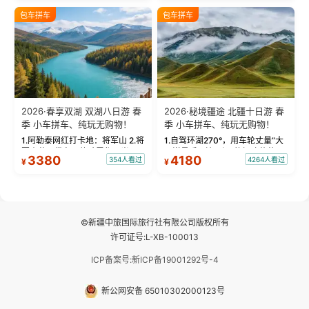
绝美瞬间。 赛湖坦克300跟车视
瓦人最大村落——禾木村，欣赏
包车拼车
包车拼车
频：专业摄影师...
晨雾与小木...
2026·春享双湖 双湖八日游 春
2026·秘境疆途 北疆十日游 春
季 小车拼车、纯玩无购物！
季 小车拼车、纯玩无购物！
1.阿勒泰网红打卡地：将军山 2.将
1.自驾环湖270°，用车轮丈量“大
军山落日缆车，体验雪都风光 3.
西洋最后一滴眼泪”的极致蔚蓝，
3380
4180
354人看过
4264人看过
¥
¥
将军山，夕阳派对，蹦迪party 4.
让雪山、花海与深邃湖水在转弯
自驾赛里木湖360°环湖 5.二进赛
间连成自由的画卷。 2.特别赠送
湖随心游，邂逅湖畔日出浪漫...
那拉提景区3公里内，落地窗三钻
民宿 3.那...
©新疆中旅国际旅行社有限公司版权所有
许可证号:L-XB-100013
ICP备案号:新ICP备19001292号-4
新公网安备 65010302000123号