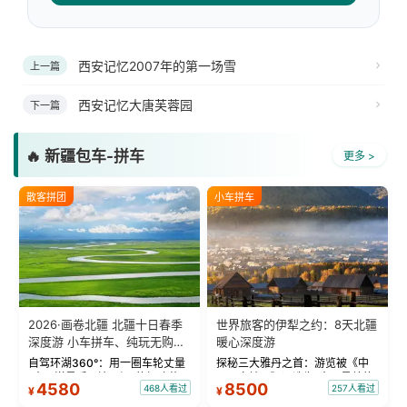
西安记忆2007年的第一场雪
上一篇
西安记忆大唐芙蓉园
下一篇
🔥 新疆包车-拼车
更多 >
散客拼团
小车拼车
2026·画卷北疆 北疆十日春季
世界旅客的伊犁之约：8天北疆
深度游 小车拼车、纯玩无购
暖心深度游
物！
自驾环湖360°：用一圈车轮丈量
探秘三大雅丹之首：游览被《中
“大西洋最后一滴眼泪”的极致蔚
国国家地理》评选为“中国最美的
4580
8500
468人看过
257人看过
¥
¥
蓝。 赛湖旅拍：甄选多款风格服
三大雅丹”第一名的克拉玛依魔鬼
饰，9张精修美照，定格赛里木湖
城。 中国第一村：探访仅存的图