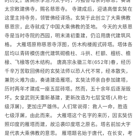
的历史。唐高宗李治为太子时，为报答母亲的慈恩，奏请
太宗敕建佛寺，赐名慈恩寺。 寺建成后，迎请高僧玄奘在
这里主持寺务，领管佛经译场。玄奘于此创立了大乘佛教
慈恩宗，此寺就成了中国大乘佛教的圣地。 今天的大慈恩
寺是当时寺院的西园，明末清初重建，仍沿用唐代建筑风
格。 大雁塔原称慈恩寺浮图，仿木构楼阁式砖塔。塔体各
层均以青砖模仿唐代建筑砌檐柱、斗拱、栏额、檀枋、檐
椽、飞椽等仿木结构。 唐高宗永徽三年(652年)春，经历
千辛万苦取回佛经的玄奘法师以恐人代不常，经本散失，
兼防火难为由，奏请建造雁塔。玄奘法师亲自参加建塔，
历时两年才建成一座五层砖塔。然而，五十余年后逐渐毁
坏。女皇武则天重新基建，更新改造为七层宝塔(人称七
级浮屠)，更加庄严雄伟。人们常说得：救人一命，胜造
七级浮屠，由此而来。 大雁塔这个名字的来历，因玄奘仿
照印度的雁塔而建，故沿袭印度塔之原名。塔名前加大字
是代表大乘佛教的意思。 雁塔题名始于唐代，在长安，考