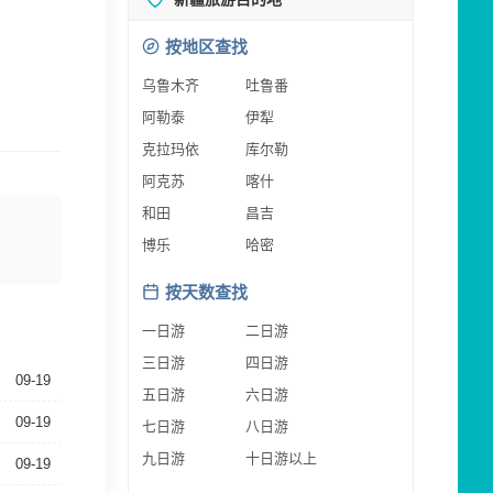
按地区查找
乌鲁木齐
吐鲁番
阿勒泰
伊犁
克拉玛依
库尔勒
阿克苏
喀什
和田
昌吉
博乐
哈密
按天数查找
一日游
二日游
三日游
四日游
09-19
五日游
六日游
09-19
七日游
八日游
九日游
十日游以上
09-19