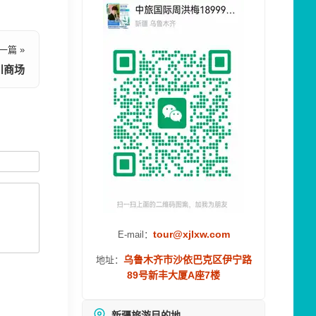
一篇 »
川商场
tour@xjlxw.com
E-mail：
乌鲁木齐市沙依巴克区伊宁路
地址：
89号新丰大厦A座7楼
新疆旅游目的地