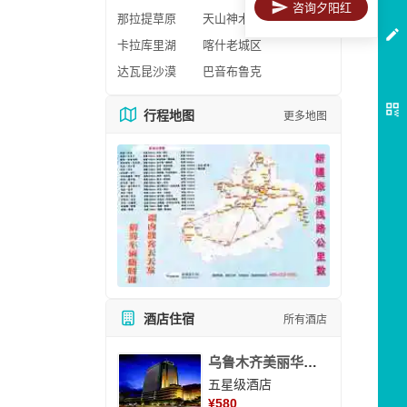
咨询夕阳红
那拉提草原
天山神木园
卡拉库里湖
喀什老城区
达瓦昆沙漠
巴音布鲁克
行程地图
更多地图
酒店住宿
所有酒店
乌鲁木齐美丽华大酒
五星级酒店
¥
580