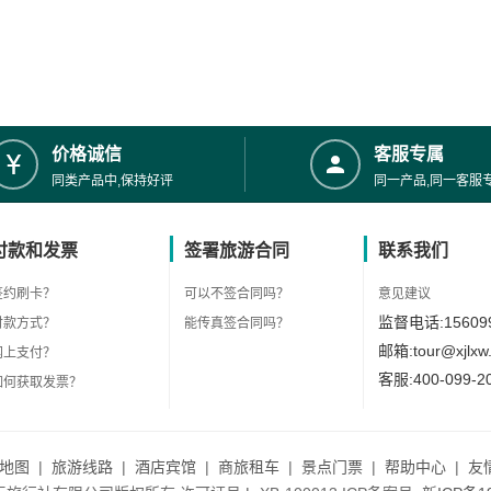
价格诚信
客服专属
同类产品中,保持好评
同一产品,同一客服
付款和发票
签署旅游合同
联系我们
签约刷卡？
可以不签合同吗？
意见建议
监督电话:156099
付款方式？
能传真签合同吗？
邮箱:tour@xjlxw
网上支付？
客服:400-099-2
如何获取发票？
地图
|
旅游线路
|
酒店宾馆
|
商旅租车
|
景点门票
|
帮助中心
|
友