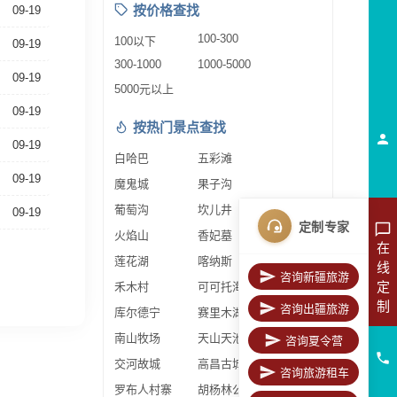
按价格查找
09-19
100-300
100以下
09-19
300-1000
1000-5000
09-19
5000元以上
09-19
按热门景点查找
09-19
白哈巴
五彩滩
09-19
魔鬼城
果子沟
葡萄沟
坎儿井
09-19
定制专家
火焰山
香妃墓
在
莲花湖
喀纳斯
线
咨询新疆旅游
定
禾木村
可可托海
制
咨询出疆旅游
库尔德宁
赛里木湖
南山牧场
天山天池
咨询夏令营
交河故城
高昌古城
咨询旅游租车
罗布人村寨
胡杨林公园