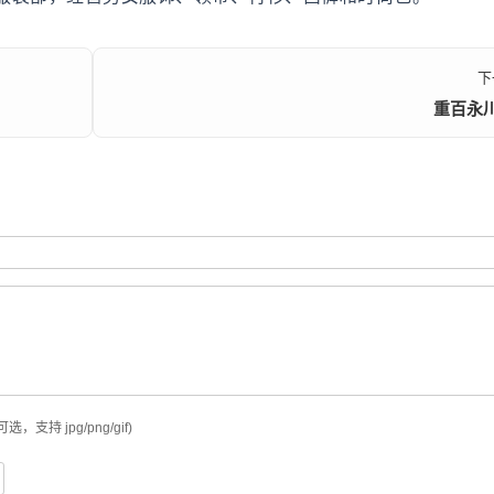
下
重百永
可选，支持 jpg/png/gif)