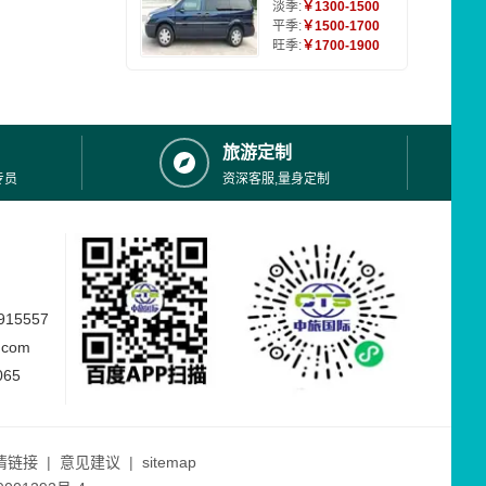
淡季:
￥1300-1500
平季:
￥1500-1700
旺季:
￥1700-1900
旅游定制
专员
资深客服,量身定制
15557
.com
065
情链接
|
意见建议
|
sitemap