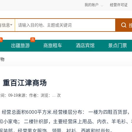
我的账户
经营许可证
有信息
热
热
出疆旅游
商旅租车
酒店宾馆
景点门票
购物
重百江津商场
间：09-19
来源：
作者：
浏览：
...
次
经营总面积6000平方米.经营楼层分布： 一楼为四鞋百货部
和小家电； 二楼针织部，主要经营床上用品、内衣、羊毛衫、
服装部，经营男女服饰、领带、衬衫、西裤和时尚包。