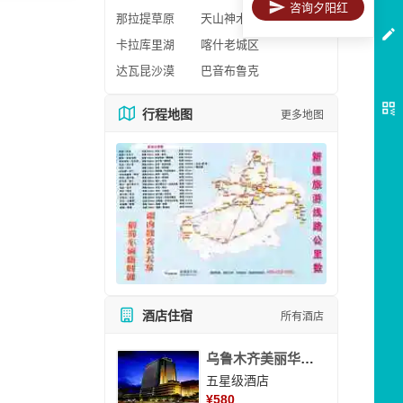
咨询夕阳红
那拉提草原
天山神木园
卡拉库里湖
喀什老城区
达瓦昆沙漠
巴音布鲁克
行程地图
更多地图
酒店住宿
所有酒店
乌鲁木齐美丽华大酒
五星级酒店
¥
580