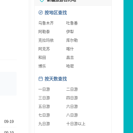
按地区查找
乌鲁木齐
吐鲁番
阿勒泰
伊犁
克拉玛依
库尔勒
阿克苏
喀什
和田
昌吉
博乐
哈密
按天数查找
一日游
二日游
三日游
四日游
五日游
六日游
七日游
八日游
09-19
九日游
十日游以上
09-19