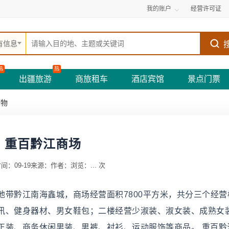
我的账户
经营许可证
有信息
热
热
出疆旅游
商旅租车
酒店宾馆
景点门票
购物
重百黔江商场
间：09-19
来源：
作者：
浏览：
...
次
带黔江南海鑫城，商场经营面积7800平方米，共分三个经营
讯、健身器材、男女鞋包；二楼经营少淑装、淑女装、成熟女
正装、商务休闲男装、男裤、衬衫、运动服饰等商品。 重百黔