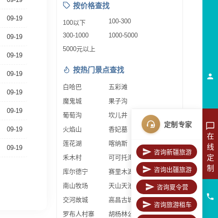
按价格查找
09-19
100-300
100以下
300-1000
1000-5000
09-19
5000元以上
09-19
按热门景点查找
09-19
白哈巴
五彩滩
09-19
魔鬼城
果子沟
09-19
葡萄沟
坎儿井
定制专家
09-19
火焰山
香妃墓
在
莲花湖
喀纳斯
线
09-19
咨询新疆旅游
定
禾木村
可可托海
制
咨询出疆旅游
库尔德宁
赛里木湖
南山牧场
天山天池
咨询夏令营
交河故城
高昌古城
咨询旅游租车
罗布人村寨
胡杨林公园