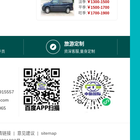
淡季:
￥1300-1500
平季:
￥1500-1700
旺季:
￥1700-1900
旅游定制
专员
资深客服,量身定制
15557
.com
065
情链接
|
意见建议
|
sitemap