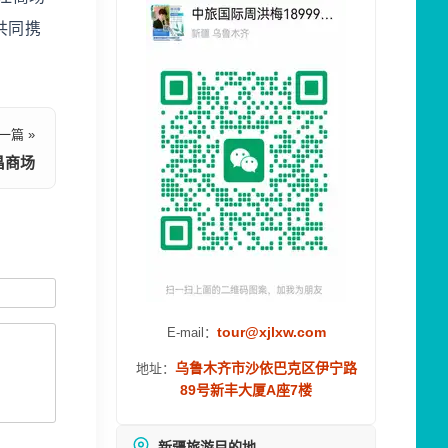
共同携
一篇 »
昌商场
tour@xjlxw.com
E-mail：
乌鲁木齐市沙依巴克区伊宁路
地址：
89号新丰大厦A座7楼
新疆旅游目的地