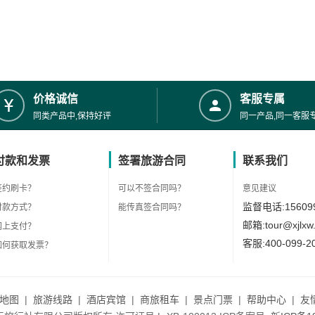
价格诚信
客服专属
同类产品中,保持好评
同一产品,同一客服
付款和发票
签署旅游合同
联系我们
签约刷卡？
可以不签合同吗？
意见建议
监督电话:156099
付款方式？
能传真签合同吗？
邮箱:tour@xjlxw
网上支付？
客服:400-099-2
如何获取发票？
地图
|
旅游线路
|
酒店宾馆
|
商旅租车
|
景点门票
|
帮助中心
|
友