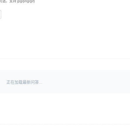
可选，支持 jpg/png/gif)
正在加载最新问答...