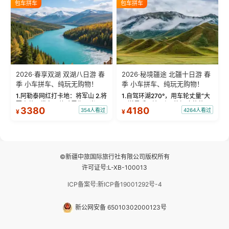
包车拼车
包车拼车
频：专业摄影师...
晨雾与小木...
2026·春享双湖 双湖八日游 春
2026·秘境疆途 北疆十日游 春
季 小车拼车、纯玩无购物！
季 小车拼车、纯玩无购物！
1.阿勒泰网红打卡地：将军山 2.将
1.自驾环湖270°，用车轮丈量“大
军山落日缆车，体验雪都风光 3.
西洋最后一滴眼泪”的极致蔚蓝，
3380
4180
354人看过
4264人看过
¥
¥
将军山，夕阳派对，蹦迪party 4.
让雪山、花海与深邃湖水在转弯
自驾赛里木湖360°环湖 5.二进赛
间连成自由的画卷。 2.特别赠送
湖随心游，邂逅湖畔日出浪漫...
那拉提景区3公里内，落地窗三钻
民宿 3.那...
©新疆中旅国际旅行社有限公司版权所有
许可证号:L-XB-100013
ICP备案号:新ICP备19001292号-4
新公网安备 65010302000123号