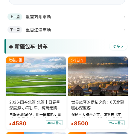
重百万州商场
上一篇
重百江津商场
下一篇
🔥 新疆包车-拼车
更多 >
散客拼团
小车拼车
2026·画卷北疆 北疆十日春季
世界旅客的伊犁之约：8天北疆
深度游 小车拼车、纯玩无购
暖心深度游
物！
自驾环湖360°：用一圈车轮丈量
探秘三大雅丹之首：游览被《中
“大西洋最后一滴眼泪”的极致蔚
国国家地理》评选为“中国最美的
4580
8500
468人看过
257人看过
¥
¥
蓝。 赛湖旅拍：甄选多款风格服
三大雅丹”第一名的克拉玛依魔鬼
饰，9张精修美照，定格赛里木湖
城。 中国第一村：探访仅存的图
绝美瞬间。 赛湖坦克300跟车视
瓦人最大村落——禾木村，欣赏