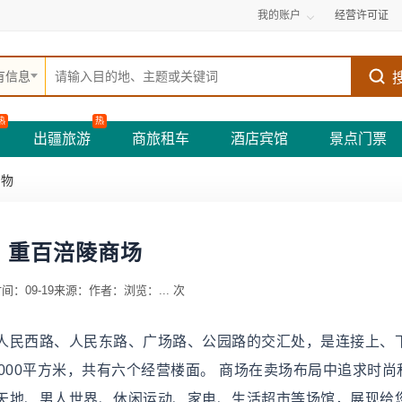
我的账户
经营许可证
有信息
热
热
出疆旅游
商旅租车
酒店宾馆
景点门票
购物
重百涪陵商场
间：09-19
来源：
作者：
浏览：
...
次
人民西路、人民东路、广场路、公园路的交汇处，是连接上、
000平方米，共有六个经营楼面。 商场在卖场布局中追求时尚
天地、男人世界、休闲运动、家电、生活超市等场馆，展现给