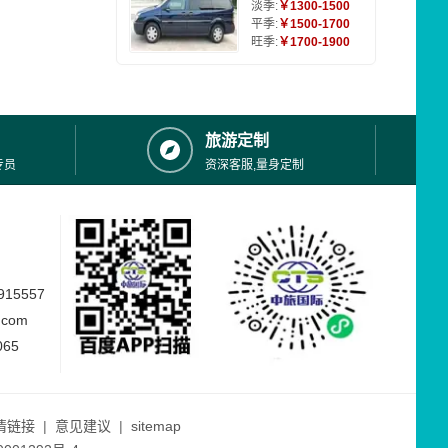
淡季:
￥1300-1500
平季:
￥1500-1700
旺季:
￥1700-1900
旅游定制
专员
资深客服,量身定制
15557
.com
065
情链接
|
意见建议
|
sitemap