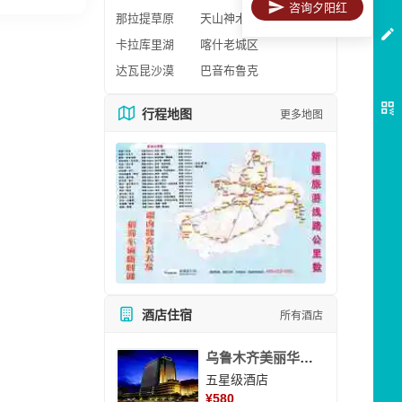
咨询夕阳红
那拉提草原
天山神木园
卡拉库里湖
喀什老城区
达瓦昆沙漠
巴音布鲁克
行程地图
更多地图
酒店住宿
所有酒店
乌鲁木齐美丽华大酒
五星级酒店
¥
580