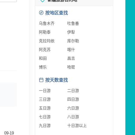
按地区查找
乌鲁木齐
吐鲁番
阿勒泰
伊犁
克拉玛依
库尔勒
阿克苏
喀什
和田
昌吉
博乐
哈密
按天数查找
一日游
二日游
三日游
四日游
五日游
六日游
七日游
八日游
九日游
十日游以上
09-19