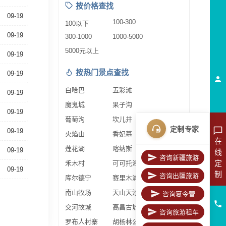
按价格查找
09-19
100-300
100以下
09-19
300-1000
1000-5000
5000元以上
09-19
按热门景点查找
09-19
白哈巴
五彩滩
09-19
魔鬼城
果子沟
09-19
葡萄沟
坎儿井
定制专家
09-19
火焰山
香妃墓
在
莲花湖
喀纳斯
09-19
线
咨询新疆旅游
定
禾木村
可可托海
09-19
制
咨询出疆旅游
库尔德宁
赛里木湖
南山牧场
天山天池
咨询夏令营
交河故城
高昌古城
咨询旅游租车
罗布人村寨
胡杨林公园