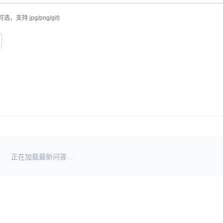
可选，支持 jpg/png/gif)
正在加载最新问答...