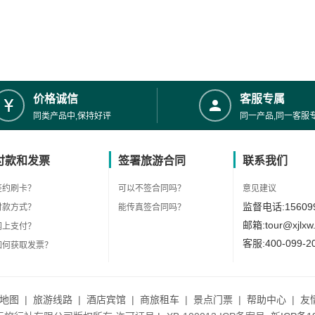
价格诚信
客服专属
同类产品中,保持好评
同一产品,同一客服
付款和发票
签署旅游合同
联系我们
签约刷卡？
可以不签合同吗？
意见建议
监督电话:156099
付款方式？
能传真签合同吗？
邮箱:tour@xjlxw
网上支付？
客服:400-099-2
如何获取发票？
地图
|
旅游线路
|
酒店宾馆
|
商旅租车
|
景点门票
|
帮助中心
|
友