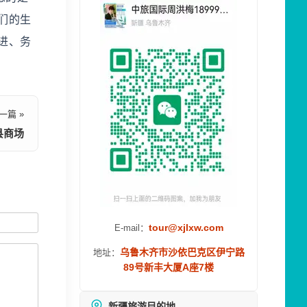
们的生
进、务
一篇 »
县商场
tour@xjlxw.com
E-mail：
乌鲁木齐市沙依巴克区伊宁路
地址：
89号新丰大厦A座7楼
新疆旅游目的地