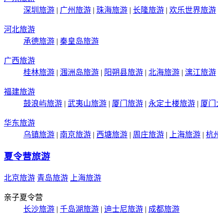
深圳旅游
|
广州旅游
|
珠海旅游
|
长隆旅游
|
欢乐世界旅游
河北旅游
承德旅游
|
秦皇岛旅游
广西旅游
桂林旅游
|
涠洲岛旅游
|
阳朔县旅游
|
北海旅游
|
漓江旅游
福建旅游
鼓浪屿旅游
|
武夷山旅游
|
厦门旅游
|
永定土楼旅游
|
厦门
华东旅游
乌镇旅游
|
南京旅游
|
西塘旅游
|
周庄旅游
|
上海旅游
|
杭
夏令营旅游
北京旅游
青岛旅游
上海旅游
亲子夏令营
长沙旅游
|
千岛湖旅游
|
迪士尼旅游
|
成都旅游