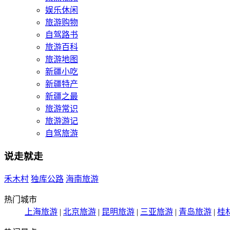
娱乐休闲
旅游购物
自驾路书
旅游百科
旅游地图
新疆小吃
新疆特产
新疆之最
旅游常识
旅游游记
自驾旅游
说走就走
禾木村
独库公路
海南旅游
热门城市
上海旅游
|
北京旅游
|
昆明旅游
|
三亚旅游
|
青岛旅游
|
桂