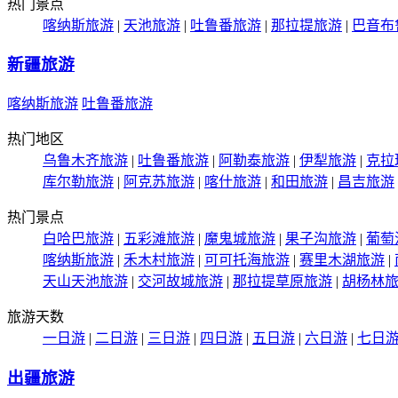
热门景点
喀纳斯旅游
|
天池旅游
|
吐鲁番旅游
|
那拉提旅游
|
巴音布
新疆旅游
喀纳斯旅游
吐鲁番旅游
热门地区
乌鲁木齐旅游
|
吐鲁番旅游
|
阿勒泰旅游
|
伊犁旅游
|
克拉
库尔勒旅游
|
阿克苏旅游
|
喀什旅游
|
和田旅游
|
昌吉旅游
热门景点
白哈巴旅游
|
五彩滩旅游
|
魔鬼城旅游
|
果子沟旅游
|
葡萄
喀纳斯旅游
|
禾木村旅游
|
可可托海旅游
|
赛里木湖旅游
|
天山天池旅游
|
交河故城旅游
|
那拉提草原旅游
|
胡杨林
旅游天数
一日游
|
二日游
|
三日游
|
四日游
|
五日游
|
六日游
|
七日
出疆旅游