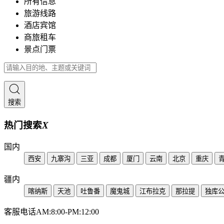
所有信息
旅游线路
酒店宾馆
商旅租车
景点门票
搜索
热门搜索
X
国内
西安
九寨沟
三亚
成都
厦门
云南
北京
重庆
疆内
喀纳斯
天池
吐鲁番
魔鬼城
江布拉克
那拉提
独库
客服电话
AM:8:00-PM:12:00