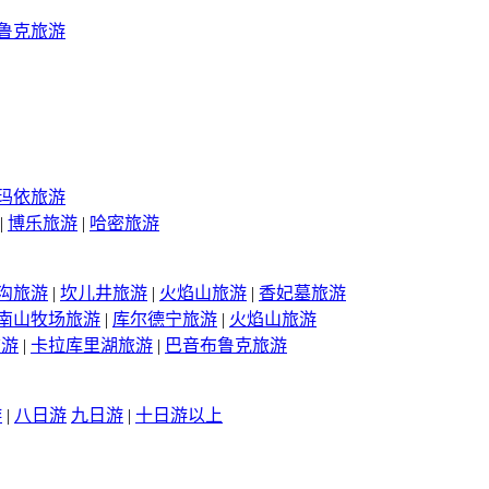
鲁克旅游
玛依旅游
|
博乐旅游
|
哈密旅游
沟旅游
|
坎儿井旅游
|
火焰山旅游
|
香妃墓旅游
南山牧场旅游
|
库尔德宁旅游
|
火焰山旅游
旅游
|
卡拉库里湖旅游
|
巴音布鲁克旅游
游
|
八日游
九日游
|
十日游以上