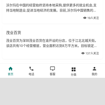
沃尔玛在中国的经营始终坚持本地采购,提供更多的就业机会,支
持当地制造业,促进当地经济的发展。目前,沃尔玛中国销售的产
品中本地产品达到95%以上。至今沃尔玛已与近2万家供应商建
19人关注
立了合作关系。
茂业百货
茂业百货为深圳茂业百货在渝开设的分店，位于江北北城天街。
该店共有10个经营楼层，营业面积达到8万平方米。目标锁定白
领消费阶层。
137人关注
王府井百货重庆店-沙坪坝
首页
电话
客服
我的
分类
王府井百货重庆店于2003年12月进驻位于市中心解放碑商圈的
地王广常开店伊始，王府井就打出了一切从顾客出发，一切满足
顾客需要的服务口号。
55人关注
王府井百货重庆店