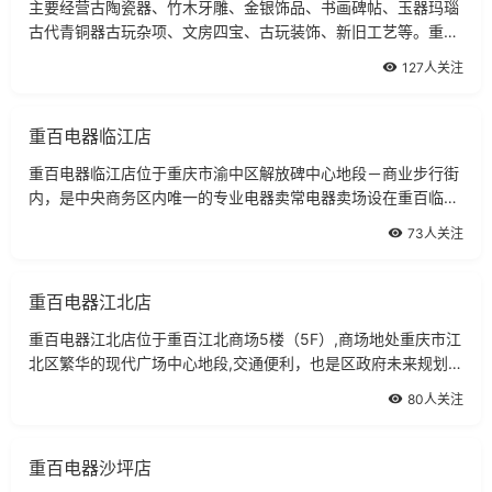
主要经营古陶瓷器、竹木牙雕、金银饰品、书画碑帖、玉器玛瑙
古代青铜器古玩杂项、文房四宝、古玩装饰、新旧工艺等。重庆
三峡文物商店是国家设立的文化自收自支事业单位。
127人关注
重百电器临江店
重百电器临江店位于重庆市渝中区解放碑中心地段－商业步行街
内，是中央商务区内唯一的专业电器卖常电器卖场设在重百临江
商场四楼。
73人关注
重百电器江北店
重百电器江北店位于重百江北商场5楼（5F）,商场地处重庆市江
北区繁华的现代广场中心地段,交通便利，也是区政府未来规划发
展的中心地带。
80人关注
重百电器沙坪店