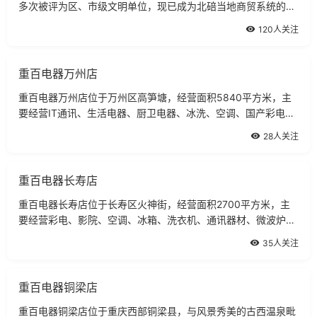
多次被评为区、市级文明单位，现已成为北碚当地商贸系统的排
头兵，市场份额逐年扩大，从在02年电器与超市一并迁于交通便
120人关注
利的公交总站。
重百电器万州店
重百电器万州店位于万州区高笋塘，经营面积5840平方米，主
要经营IT通讯、生活电器、厨卫电器、冰洗、空调、国产彩电、
合资彩电、影院碟机等商品。
28人关注
重百电器长寿店
重百电器长寿店位于长寿区火神街，经营面积2700平方米，主
要经营彩电、影院、空调、冰箱、洗衣机、通讯器材、微波炉、
生活电器、厨具、季节性商品等商品。
35人关注
重百电器铜梁店
重百电器铜梁店位于重庆西部铜梁县，与风景秀美的古西温泉毗