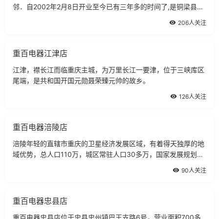
邻．自2002年2月8日开业至今已有三年多的时间了,是铜梁县第
一家经营家电的连锁卖常经过多次改造装修，现商场商品品种类
206人关注
齐全。
重百电器江津店
江津，襟长江而临重庆主城，为万里长江一要津，位于三峡库区
尾端，是共和国开国元勋聂荣臻元帅的故乡。
126人关注
重百电器涪陵店
涪陵年轻的直辖市重庆的卫星经济发展区域，有着得天独厚的地
域优势，总人口110万，城区常驻人口30多万，国家发展规划预
计。
90人关注
重百电器忠县店
重百电器忠县店位于忠县忠州镇巴王支路6号，营业面积700多