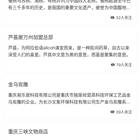
蜀绣与苏绣、湘绣、粤绣并列为中国四大名绣，蜀绣起源至今已
有三千多年的历史，是我国的重要文化遗产，被誉为中国腹地的
一颗艺术明珠。
32人关注
芦荟屋万州加盟总部
芦荟，为阿拉伯语allcoh演变而来，是一种民间药草，自古以来
深受人们的喜爱。芦其中文意为黑的意思，而荟是聚集的意思。
79人关注
金乌炭雕
重庆易乐居科技有限公司是重庆市独家经营高科技环保工艺品金
乌炭雕的企业。为长沙文象环保科技有限公司生产金乌炭雕系列
产品的重庆总经销商。公司经营的金乌炭雕系列产品是目前世界
39人关注
上唯一固体活性炭环保产品。
重庆三峡文物商店