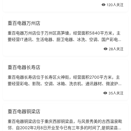
头兵，市场份额逐年扩大，从在02年电器与超市一并迁于交通便
120人关注
利的公交总站。
重百电器万州店
重百电器万州店位于万州区高笋塘，经营面积5840平方米，主
要经营IT通讯、生活电器、厨卫电器、冰洗、空调、国产彩电、
合资彩电、影院碟机等商品。
28人关注
重百电器长寿店
重百电器长寿店位于长寿区火神街，经营面积2700平方米，主
要经营彩电、影院、空调、冰箱、洗衣机、通讯器材、微波炉、
生活电器、厨具、季节性商品等商品。
35人关注
重百电器铜梁店
重百电器铜梁店位于重庆西部铜梁县，与风景秀美的古西温泉毗
邻．自2002年2月8日开业至今已有三年多的时间了,是铜梁县第