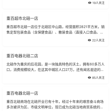
品、非直接入品食品）。
19人关注
重百超市北碚一店
重百超市北碚一店位于北碚区中山路，经营面积2821平方米，销
售定型包装食品（含保健食品）、散装食品（直接入口食品、非
直接入品食品）。
22人关注
重百电器北碚二店
北碚作为重庆的后花园，是一块独具特色的沃土，拥有60多万人
口，消费规模较大，在这其中城区人口27万，还有闻名遐迩的西
师。
85人关注
重百电器北碚一店
重百北碚商场在北碚开业已有十年，经过十年来的艰苦奋斗商场
多次被评为区、市级文明单位，现已成为北碚当地商贸系统的排