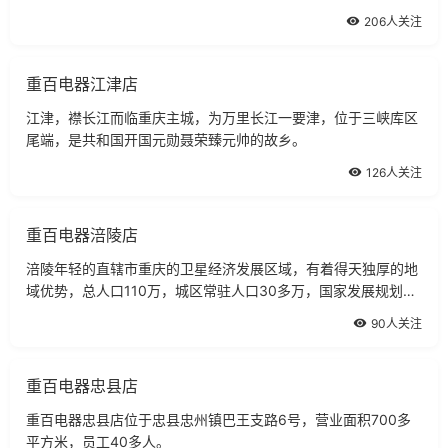
一家经营家电的连锁卖常经过多次改造装修，现商场商品品种类
206人关注
齐全。
重百电器江津店
江津，襟长江而临重庆主城，为万里长江一要津，位于三峡库区
尾端，是共和国开国元勋聂荣臻元帅的故乡。
126人关注
重百电器涪陵店
涪陵年轻的直辖市重庆的卫星经济发展区域，有着得天独厚的地
域优势，总人口110万，城区常驻人口30多万，国家发展规划预
计。
90人关注
重百电器忠县店
重百电器忠县店位于忠县忠州镇巴王支路6号，营业面积700多
平方米，员工40多人。