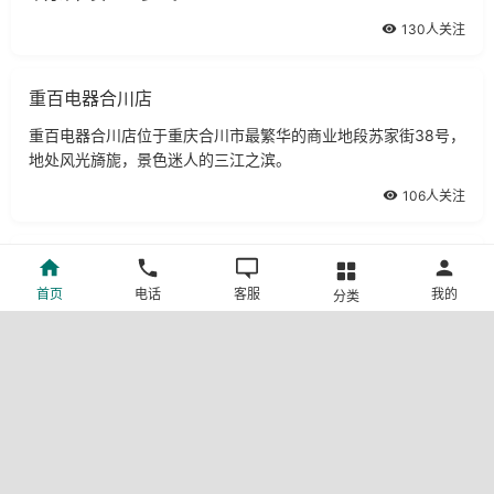
130人关注
重百电器合川店
重百电器合川店位于重庆合川市最繁华的商业地段苏家街38号，
地处风光旖旎，景色迷人的三江之滨。
106人关注
重百电器垫江店
首页
电话
客服
我的
分类
重百电器垫江店位于垫江县西欧花园步行街，经营面积1400平
方米，主要经营冰洗、空调、厨具、生活电器、彩电、影院、碟
机等商品。
52人关注
富祥工艺品
蜀绣与苏绣、湘绣、粤绣并列为中国四大名绣，蜀绣起源至今已
有三千多年的历史，是我国的重要文化遗产，被誉为中国腹地的