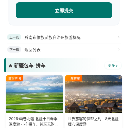
立即提交
黔南布依族苗族自治州旅游概况
上一篇
返回列表
下一篇
🔥 新疆包车-拼车
更多 >
散客拼团
小车拼车
2026·画卷北疆 北疆十日春季
世界旅客的伊犁之约：8天北疆
深度游 小车拼车、纯玩无购
暖心深度游