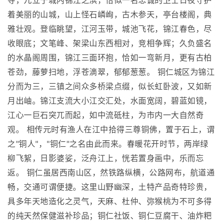
寺，兀立于城内锦江之滨，恰似一名忠诚的卫士日夜守护
着美丽的山城，山上怪石嶙峋，古木参天，亭台楼阁，典
雅壮观。登临眺望，江河玉带，城池飞花，锦江春色，尽
收眼底；文笔峰、架梁山东西相对，竞相争辉；久负盛名
的水晶阁周围，锦江三面环抱，恰如一弯新月，更有古柏
苍劲，藤萝扫地，浮苍滴翠，郁郁葱葱。 铜仁城区为锦江
分而为三，三镇之间众多桥梁点缀，似长虹卧波，又如新
月出岫。锦江支流大小江交汇处，水面宽阔，碧蓝如镜，
江心一巨石突兀而起，如中流砥柱，为市内一大自然奇
观。 相传元时有渔人在江中拾得三尊铜佛，置于石上，谓
之"铜人"，"铜仁"之名由此而来。春暖花开时节，两岸绿
柳飞絮，日影婆娑，泛舟江上，恍若置身画中，乐而忘
返。 铜仁虽居西南山区，然铁路纵横，公路网布，航道通
畅，交通可谓便捷。这里山野幽深，土特产品奇特珍贵，
具多年天地造化之灵气，天麻、杜仲、弥猴桃为不可多得
的纯天然保健滋补珍品；铜仁社饭、铜仁豆腐干、油炸粑