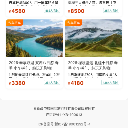
物！
自驾环湖360°：用一圈车轮丈量
探秘三大雅丹之首：游览被《中
“大西洋最后一滴眼泪”的极致蔚
国国家地理》评选为“中国最美的
4580
8500
468人看过
257人看过
¥
¥
蓝。 赛湖旅拍：甄选多款风格服
三大雅丹”第一名的克拉玛依魔鬼
饰，9张精修美照，定格赛里木湖
城。 中国第一村：探访仅存的图
绝美瞬间。 赛湖坦克300跟车视
瓦人最大村落——禾木村，欣赏
包车拼车
包车拼车
频：专业摄影师...
晨雾与小木...
2026·春享双湖 双湖八日游 春
2026·秘境疆途 北疆十日游 春
季 小车拼车、纯玩无购物！
季 小车拼车、纯玩无购物！
1.阿勒泰网红打卡地：将军山 2.将
1.自驾环湖270°，用车轮丈量“大
军山落日缆车，体验雪都风光 3.
西洋最后一滴眼泪”的极致蔚蓝，
3380
4180
354人看过
4264人看过
¥
¥
将军山，夕阳派对，蹦迪party 4.
让雪山、花海与深邃湖水在转弯
自驾赛里木湖360°环湖 5.二进赛
间连成自由的画卷。 2.特别赠送
湖随心游，邂逅湖畔日出浪漫...
那拉提景区3公里内，落地窗三钻
民宿 3.那...
©新疆中旅国际旅行社有限公司版权所有
许可证号:L-XB-100013
ICP备案号:新ICP备19001292号-4