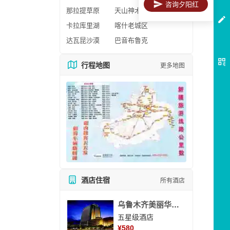
咨询夕阳红
那拉提草原
天山神木园
卡拉库里湖
喀什老城区
达瓦昆沙漠
巴音布鲁克
行程地图
更多地图
酒店住宿
所有酒店
乌鲁木齐美丽华大酒
五星级酒店
¥
580