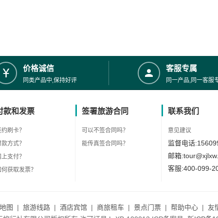
价格诚信
客服专属
同类产品中,保持好评
同一产品,同一客服
付款和发票
签署旅游合同
联系我们
签约刷卡？
可以不签合同吗？
意见建议
监督电话:156099
付款方式？
能传真签合同吗？
邮箱:tour@xjlxw
网上支付？
客服:400-099-2
如何获取发票？
地图
|
旅游线路
|
酒店宾馆
|
商旅租车
|
景点门票
|
帮助中心
|
友