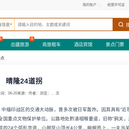
我的账户
经营许可证
有信息
热
热
出疆旅游
商旅租车
酒店宾馆
景点门票
景点
晴隆24道拐
间：06-20
来源：
作者：
浏览：
...
次
，中缅印战区的交通大动脉，曾多次被日军轰炸。因其具有“近
国重点文物保护单位。公路地处黔滇咽喉要道，旧称“鸦关，是
成的24个弧形弯道，山脚至山顶长4公里，蜿蜒而上，一夫当