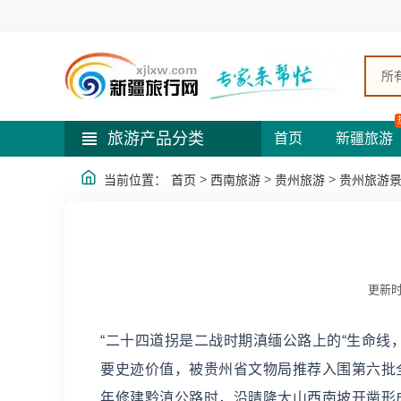
所
旅游产品分类
首页
新疆旅游
>
>
>
当前位置：
首页
西南旅游
贵州旅游
贵州旅游
更新时
“二十四道拐是二战时期滇缅公路上的“生命线
要史迹价值，被贵州省文物局推荐入围第六批全
年修建黔滇公路时，沿晴隆大山西南坡开凿形