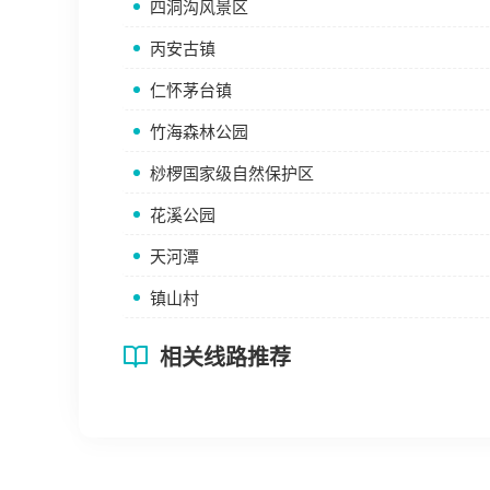
四洞沟风景区
丙安古镇
仁怀茅台镇
竹海森林公园
桫椤国家级自然保护区
花溪公园
天河潭
镇山村
相关线路推荐