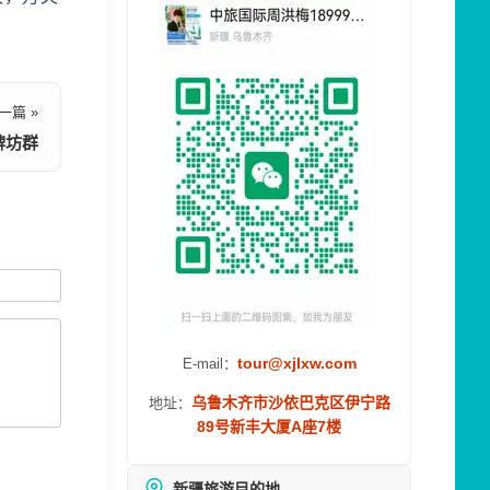
一篇 »
牌坊群
tour@xjlxw.com
E-mail：
乌鲁木齐市沙依巴克区伊宁路
地址：
89号新丰大厦A座7楼
新疆旅游目的地