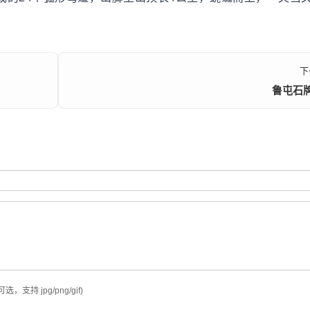
下
鲁屯石
可选，支持 jpg/png/gif)