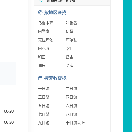
按地区查找
乌鲁木齐
吐鲁番
阿勒泰
伊犁
克拉玛依
库尔勒
阿克苏
喀什
和田
昌吉
博乐
哈密
按天数查找
一日游
二日游
三日游
四日游
五日游
六日游
06-20
七日游
八日游
06-20
九日游
十日游以上