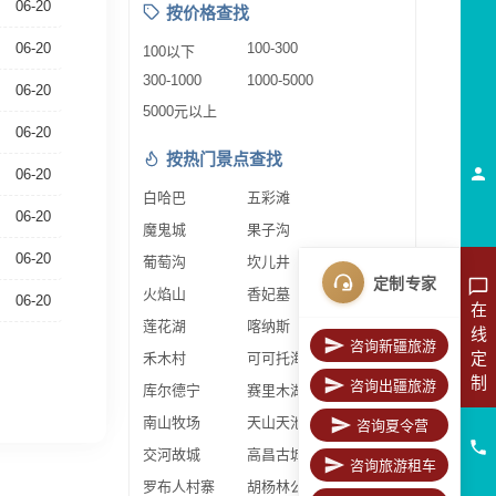
06-20
按价格查找
06-20
100-300
100以下
300-1000
1000-5000
06-20
5000元以上
06-20
按热门景点查找
06-20
白哈巴
五彩滩
06-20
魔鬼城
果子沟
06-20
葡萄沟
坎儿井
定制专家
火焰山
香妃墓
06-20
在
莲花湖
喀纳斯
线
咨询新疆旅游
定
禾木村
可可托海
制
咨询出疆旅游
库尔德宁
赛里木湖
南山牧场
天山天池
咨询夏令营
交河故城
高昌古城
咨询旅游租车
罗布人村寨
胡杨林公园