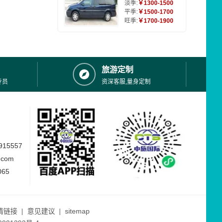
淡季:
￥1300-1500
平季:
￥1500-1700
旺季:
￥1700-1900
旅游定制
专员
资深客服,量身定制
15557
.com
065
情链接
|
意见建议
|
sitemap