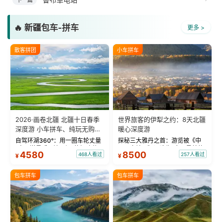
下一篇
🔥 新疆包车-拼车
更多 >
散客拼团
小车拼车
2026·画卷北疆 北疆十日春季
世界旅客的伊犁之约：8天北疆
深度游 小车拼车、纯玩无购
暖心深度游
物！
自驾环湖360°：用一圈车轮丈量
探秘三大雅丹之首：游览被《中
“大西洋最后一滴眼泪”的极致蔚
国国家地理》评选为“中国最美的
4580
8500
468人看过
257人看过
¥
¥
蓝。 赛湖旅拍：甄选多款风格服
三大雅丹”第一名的克拉玛依魔鬼
饰，9张精修美照，定格赛里木湖
城。 中国第一村：探访仅存的图
绝美瞬间。 赛湖坦克300跟车视
瓦人最大村落——禾木村，欣赏
包车拼车
包车拼车
频：专业摄影师...
晨雾与小木...