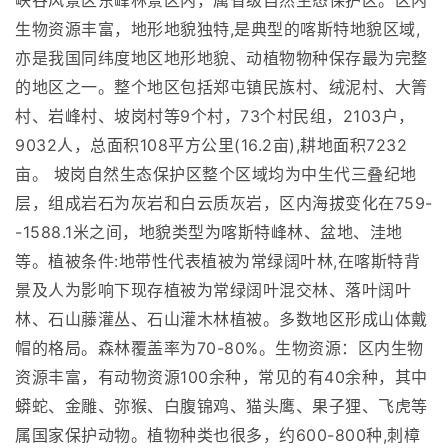
峡谷风景区东峰林景区内，属省级自然生态保护区。区内
生物资源丰富，地形地貌独特,是典型的喀斯特地貌区域,
亦是我国同纬度地区地形地貌、动植物物种保存最为完整
的地区之一。整个地区包括郑屯镇民族村、绒泥村、大箐
村、岩峰村、坡岗村等9个村，73个村民组，2103户，
9032人，总面积108平方公里(16.2亩),耕地面积7232
亩。 坡岗自然生态保护区整个区域均为中生代三叠纪地
层，组成岩石为灰岩和白云质灰岩，区内海拔变化在759-
-1588.1米之间，地貌类型为喀斯特峰林、盆地、洼地
等。植被条件:地带性代表植被为常绿阔叶林,在喀斯特背
景及人为影响下现存植被为常绿阔叶混交林、落叶阔叶
林、石山藤灌丛、石山灌木林植被。多数地区形成山体戴
帽的格局。森林覆盖率为70-80%。生物资源：区内生物
资源丰富，有动物资源100余种，常见的有40余种，其中
蟒蛇、金雕、弥猴、白腹锦鸡、猫头鹰、果子狸、飞虎等
属国家保护动物。植物种类也很多，约600-800种,刺樟