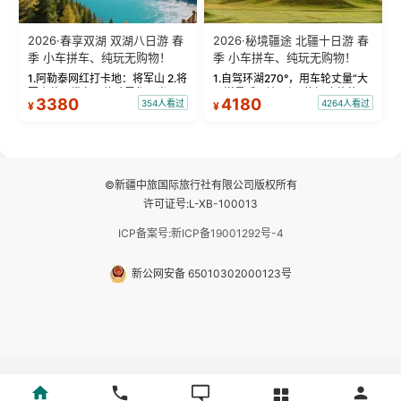
2026·春享双湖 双湖八日游 春
2026·秘境疆途 北疆十日游 春
季 小车拼车、纯玩无购物！
季 小车拼车、纯玩无购物！
1.阿勒泰网红打卡地：将军山 2.将
1.自驾环湖270°，用车轮丈量“大
军山落日缆车，体验雪都风光 3.
西洋最后一滴眼泪”的极致蔚蓝，
3380
4180
354人看过
4264人看过
¥
¥
将军山，夕阳派对，蹦迪party 4.
让雪山、花海与深邃湖水在转弯
自驾赛里木湖360°环湖 5.二进赛
间连成自由的画卷。 2.特别赠送
湖随心游，邂逅湖畔日出浪漫...
那拉提景区3公里内，落地窗三钻
民宿 3.那...
©新疆中旅国际旅行社有限公司版权所有
许可证号:L-XB-100013
ICP备案号:新ICP备19001292号-4
新公网安备 65010302000123号