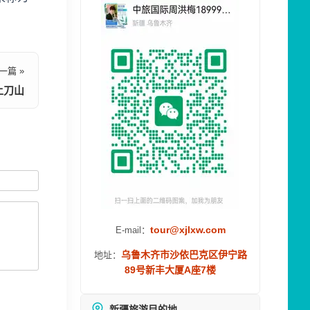
一篇 »
上刀山
tour@xjlxw.com
E-mail：
乌鲁木齐市沙依巴克区伊宁路
地址：
89号新丰大厦A座7楼
新疆旅游目的地