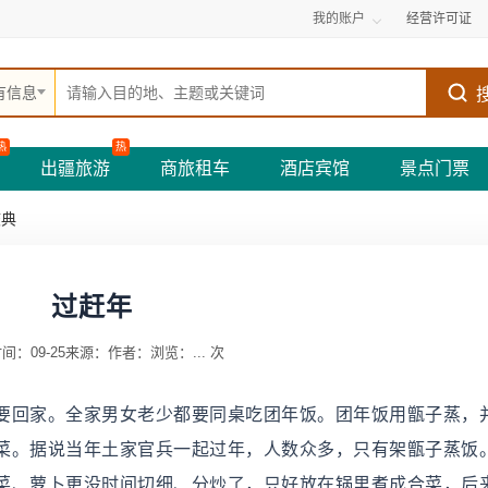
我的账户
经营许可证
有信息
热
热
出疆旅游
商旅租车
酒店宾馆
景点门票
庆典
过赶年
间：09-25
来源：
作者：
浏览：
...
次
要回家。全家男女老少都要同桌吃团年饭。团年饭用甑子蒸，
菜。据说当年土家官兵一起过年，人数众多，只有架甑子蒸饭
菜、萝卜更没时间切细、分炒了，只好放在锅里煮成合菜，后