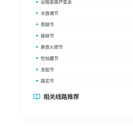
谷陇苗族芦笙会
水族端节
祭鼓节
姊妹节
彝族火把节
吃牯藏节
龙船节
跳花节
相关线路推荐