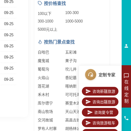
09-25
按价格查找
09-25
100-300
100以下
300-1000
1000-5000
09-25
5000元以上
09-25
按热门景点查找
09-25
白哈巴
五彩滩
09-25
魔鬼城
果子沟
09-25
葡萄沟
坎儿井
定制专家
火焰山
香妃墓
09-25
在
莲花湖
喀纳斯
线
咨询新疆旅游
定
禾木村
可可托海
制
咨询出疆旅游
库尔德宁
赛里木湖
南山牧场
天山天池
咨询夏令营
交河故城
高昌古城
咨询旅游租车
罗布人村寨
胡杨林公园