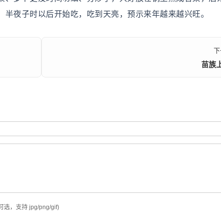
。半夜子时以后开始吃，吃到天亮，预示来年越来越兴旺。
下
苗族
可选，支持 jpg/png/gif)