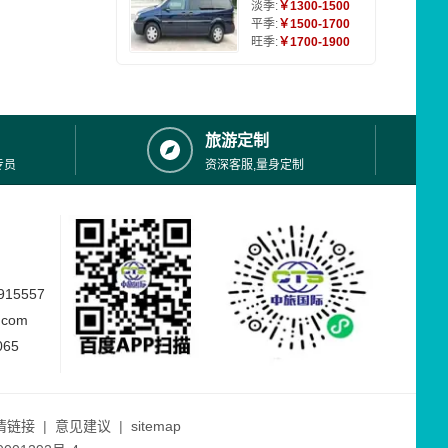
淡季:
￥1300-1500
平季:
￥1500-1700
旺季:
￥1700-1900
旅游定制
专员
资深客服,量身定制
15557
.com
065
情链接
|
意见建议
|
sitemap