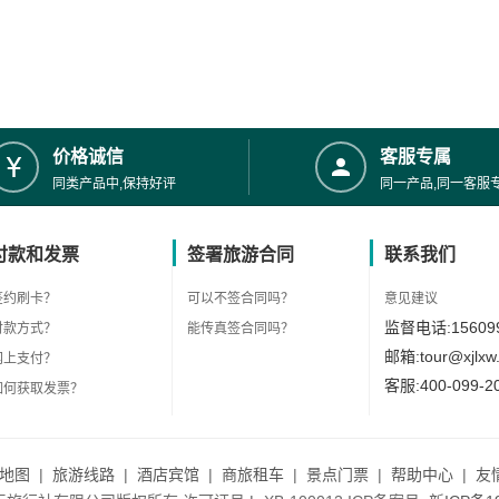
价格诚信
客服专属
同类产品中,保持好评
同一产品,同一客服
付款和发票
签署旅游合同
联系我们
签约刷卡？
可以不签合同吗？
意见建议
监督电话:156099
付款方式？
能传真签合同吗？
邮箱:tour@xjlxw
网上支付？
客服:400-099-2
如何获取发票？
地图
|
旅游线路
|
酒店宾馆
|
商旅租车
|
景点门票
|
帮助中心
|
友