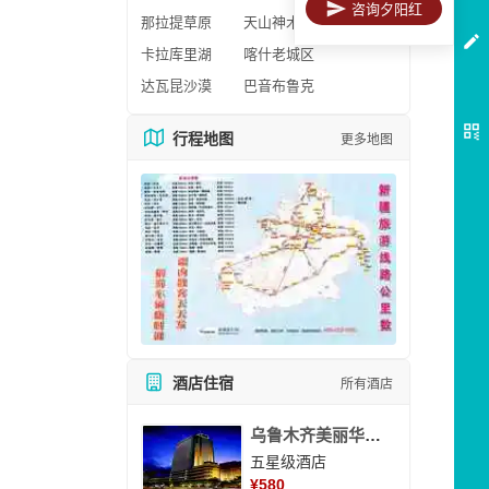
咨询夕阳红
那拉提草原
天山神木园
卡拉库里湖
喀什老城区
达瓦昆沙漠
巴音布鲁克
行程地图
更多地图
酒店住宿
所有酒店
乌鲁木齐美丽华大酒
五星级酒店
¥
580