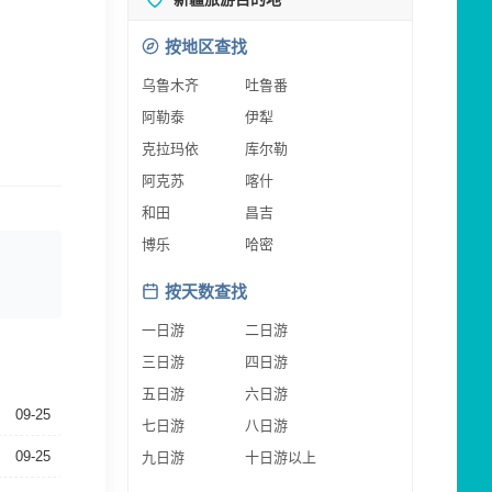
按地区查找
乌鲁木齐
吐鲁番
阿勒泰
伊犁
克拉玛依
库尔勒
阿克苏
喀什
和田
昌吉
博乐
哈密
按天数查找
一日游
二日游
三日游
四日游
五日游
六日游
09-25
七日游
八日游
09-25
九日游
十日游以上