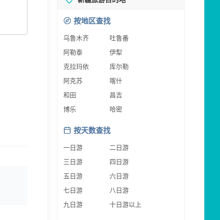
按地区查找
乌鲁木齐
吐鲁番
阿勒泰
伊犁
克拉玛依
库尔勒
阿克苏
喀什
和田
昌吉
博乐
哈密
按天数查找
一日游
二日游
三日游
四日游
五日游
六日游
七日游
八日游
九日游
十日游以上