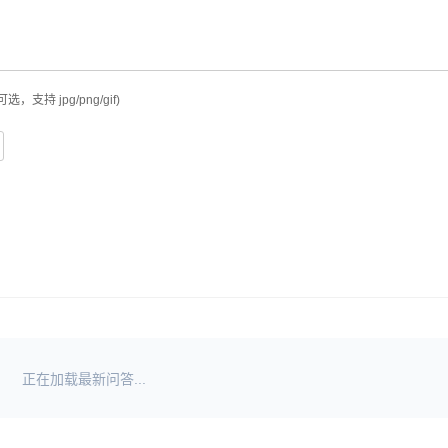
可选，支持 jpg/png/gif)
正在加载最新问答...