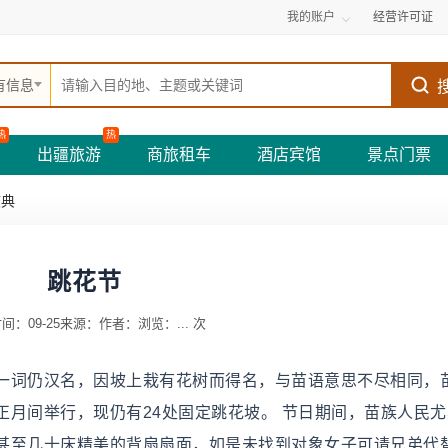
我的账户
经营许可证
有信息
热
热
出疆旅游
商旅租车
酒店宾馆
景点门票
庆典
跳花节
间：09-25
来源：
作者：
浏览：
...
次
一词仍汉名，因坡上栽有花树而得名，与苗语意思不尽相同，
月间举行，现仍有24处固定跳花坡。 节日期间，苗族人民尤
甚至几十床精美的背扇扇面，如是未找到对象女子可请兄弟代