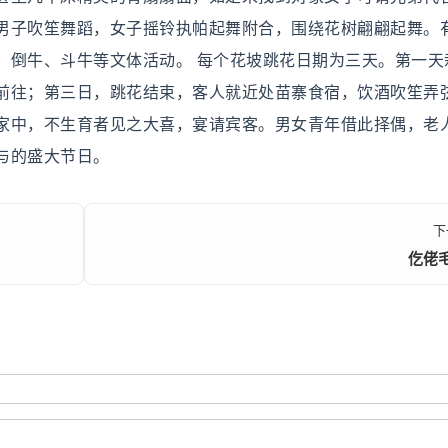
男子吹笙舞蹈，女子摇铃执帕起舞附合，围绕花树翩翩起舞。
、倒牛、斗牛等文体活动。 每个花坡跳花日期为三天。第一天
前往；第三日，跳花结束，客人就近处苗寨食宿，饮酒吹笙弄
家中，不生育者见之大喜，宴请宾客。男女青年借此择偶，老
与的盛大节日。
下
仡佬