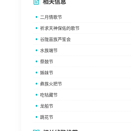
相关信息
二月情歌节
祈求天神保佑的歌节
谷陇苗族芦笙会
水族端节
祭鼓节
姊妹节
彝族火把节
吃牯藏节
龙船节
跳花节