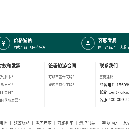
价格诚信
客服专属
同类产品中,保持好评
同一产品,同一客服
付款和发票
签署旅游合同
联系我们
签约刷卡？
可以不签合同吗？
意见建议
监督电话:156099
付款方式？
能传真签合同吗？
邮箱:tour@xjlxw
网上支付？
客服:400-099-2
如何获取发票？
地图
|
旅游线路
|
酒店宾馆
|
商旅租车
|
景点门票
|
帮助中心
|
友