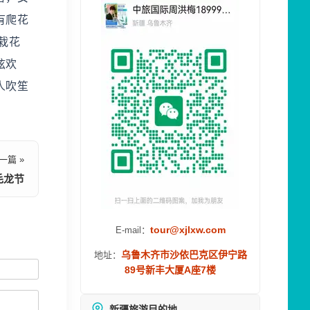
有爬花
栽花
弦欢
人吹笙
一篇 »
毛龙节
tour@xjlxw.com
E-mail：
乌鲁木齐市沙依巴克区伊宁路
地址：
89号新丰大厦A座7楼
新疆旅游目的地