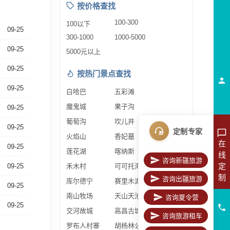
按价格查找
100-300
100以下
09-25
300-1000
1000-5000
09-25
5000元以上
09-25
按热门景点查找
09-25
白哈巴
五彩滩
魔鬼城
果子沟
09-25
葡萄沟
坎儿井
09-25
定制专家
火焰山
香妃墓
在
09-25
莲花湖
喀纳斯
线
咨询新疆旅游
定
09-25
禾木村
可可托海
制
咨询出疆旅游
库尔德宁
赛里木湖
09-25
南山牧场
天山天池
咨询夏令营
09-25
交河故城
高昌古城
咨询旅游租车
罗布人村寨
胡杨林公园