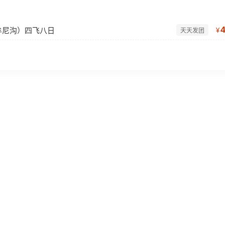
牟尼沟）四飞八日
¥
天天发团