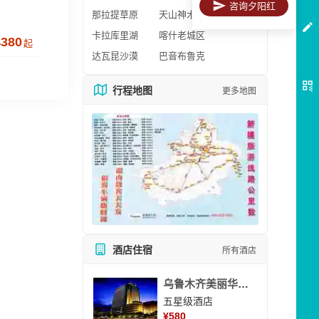
咨询夕阳红
那拉提草原
天山神木园
卡拉库里湖
喀什老城区
4380
起
达瓦昆沙漠
巴音布鲁克
行程地图
更多地图
酒店住宿
所有酒店
乌鲁木齐美丽华大酒
五星级酒店
¥
580