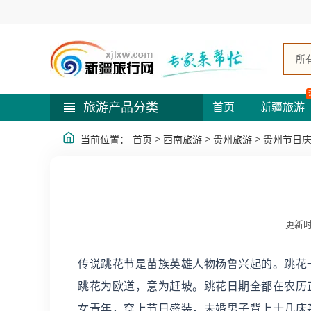
所
旅游产品分类
首页
新疆旅游
>
>
>
当前位置：
首页
西南旅游
贵州旅游
贵州节日
更新时
传说跳花节是苗族英雄人物杨鲁兴起的。跳花
跳花为欧道，意为赶坡。跳花日期全都在农历正
女青年，穿上节日盛装，未婚男子背上十几床