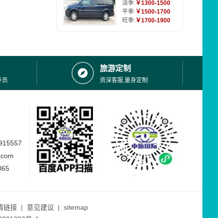
淡季:
￥1300-1500
平季:
￥1500-1700
旺季:
￥1700-1900
旅游定制
专员
资深客服,量身定制
15557
.com
065
情链接
|
意见建议
|
sitemap