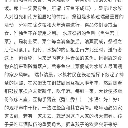
备酒肉和蒸糯米饭，合家观聚吃一顿围炉而从的火锅年夜
饭。席上一定要有鱼，所谓（无鱼不成年），显示出水族
人对祖先和南方祖居地的情结。 祭祖是水族过端最重要的
活动，分别在除夕夜和大年清晨进行，祭品依例要戒荤
食，唯独鱼不在禁用之列。 水族祭祖的鱼叫（鱼包若韭
菜），是将韭菜、栗仁等塞满鱼腹后，清蒸而成，祭祖之
后便可食用。相传，水族的的远祖由南方北迁时，送行者
送上一包食物，原来是内有九种青菜的煮鱼。远祖靠这食
物充饥来到黔南落户，后来鱼包韭菜便成为水族人最喜观
的家乡风味。 端节清晨，水族村民在长老指挥下敲起了神
圣的铜鼓，在家聚集在铜鼓周围互祝人寿年丰，然后随着
铜鼓挨家挨户去贺新年，吃年酒。每到一家，大伙便按辈
份依序入座，互拘手臂在（秀！秀！）（水语：好！好）
的观呼声中干杯，一边吃些鱼和其它菜肴。吃年酒必须家
家去到，若有一家未去，就是对这户人家的极大侮辱。孩
子是吃年酒队伍的重要角色，据说孩子的欢笑会带来好