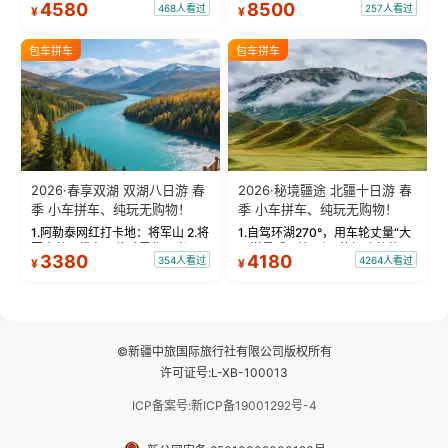
4580
8500
468人看过
257人看过
¥
¥
蓝。 赛湖旅拍：甄选多款风格服
三大雅丹”第一名的克拉玛依魔鬼
饰，9张精修美照，定格赛里木湖
城。 中国第一村：探访仅存的图
绝美瞬间。 赛湖坦克300跟车视
瓦人最大村落——禾木村，欣赏
包车拼车
包车拼车
频：专业摄影师...
晨雾与小木...
2026·春享双湖 双湖八日游 春
2026·秘境疆途 北疆十日游 春
季 小车拼车、纯玩无购物！
季 小车拼车、纯玩无购物！
1.阿勒泰网红打卡地：将军山 2.将
1.自驾环湖270°，用车轮丈量“大
军山落日缆车，体验雪都风光 3.
西洋最后一滴眼泪”的极致蔚蓝，
3380
4180
354人看过
4264人看过
¥
¥
将军山，夕阳派对，蹦迪party 4.
让雪山、花海与深邃湖水在转弯
自驾赛里木湖360°环湖 5.二进赛
间连成自由的画卷。 2.特别赠送
湖随心游，邂逅湖畔日出浪漫...
那拉提景区3公里内，落地窗三钻
民宿 3.那...
©新疆中旅国际旅行社有限公司版权所有
许可证号:L-XB-100013
ICP备案号:新ICP备19001292号-4