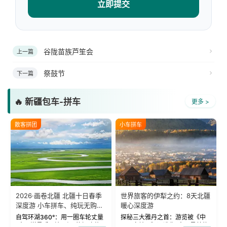
立即提交
谷陇苗族芦笙会
上一篇
祭鼓节
下一篇
🔥 新疆包车-拼车
更多 >
散客拼团
小车拼车
2026·画卷北疆 北疆十日春季
世界旅客的伊犁之约：8天北疆
深度游 小车拼车、纯玩无购
暖心深度游
物！
自驾环湖360°：用一圈车轮丈量
探秘三大雅丹之首：游览被《中
“大西洋最后一滴眼泪”的极致蔚
国国家地理》评选为“中国最美的