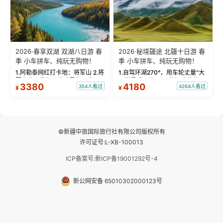
2026·春享双湖 双湖八日游 春
2026·秘境疆途 北疆十日游 春
季 小车拼车、纯玩无购物！
季 小车拼车、纯玩无购物！
1.阿勒泰网红打卡地：将军山 2.将
1.自驾环湖270°，用车轮丈量“大
军山落日缆车，体验雪都风光 3.
西洋最后一滴眼泪”的极致蔚蓝，
3380
4180
354人看过
4264人看过
¥
¥
将军山，夕阳派对，蹦迪party 4.
让雪山、花海与深邃湖水在转弯
自驾赛里木湖360°环湖 5.二进赛
间连成自由的画卷。 2.特别赠送
湖随心游，邂逅湖畔日出浪漫...
那拉提景区3公里内，落地窗三钻
民宿 3.那...
©新疆中旅国际旅行社有限公司版权所有
许可证号:L-XB-100013
ICP备案号:新ICP备19001292号-4
新公网安备 65010302000123号