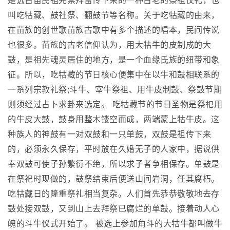
是远古苗民祖先崇拜留传下来的一种古老的祭祖仪礼，也
叫吃牯藏、鼓社祭、翻鼓节等名称。关于吃牯藏的由来，
在苗族的创世歌苗族古歌中有多个描述的唱本，民间传说
也很多。苗族的古老信仰认为，用大牯牛的皮制成的大
鼓，是祖先魂灵居住的地方，是一个血缘氏族的纽带和象
征。所以，吃牯藏的节日核心便集中在以牛和鼓相联系的
一系列宗教礼祭;斗牛、宰牛祭祖、用牛皮制鼓、祭鼓节期
则须经过占卜求卦来选定。 吃牯藏节的节日圣物是祭祀用
的牛皮大鼓，鼓身用整木镂空而成，两端蒙上牯牛皮。这
种族人的神鼓有一对双鼓和一只单鼓，双鼓是祖传下来
的，必须永久保存，平时放在久婚无子的人家中，据说供
奉双鼓可使子孙繁衍不绝，所以求子者争相保存。单鼓是
在祭祀时现做的，鼓祭结束后便送山间岩洞，任其腐朽。
吃牯藏日的隆重祭礼相当复杂。人们首先恭恭敬敬地去存
鼓处接双鼓，又到山上去拜祭已腐烂的单鼓。接着动人心
魄的斗牛仪式开始了。 被选上参加角斗的大牯牛都叫做牛