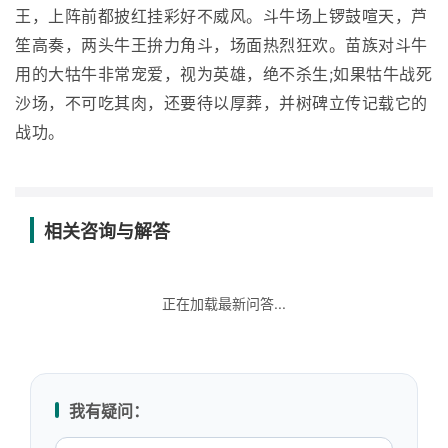
王，上阵前都披红挂彩好不威风。斗牛场上锣鼓喧天，芦
笙高奏，两头牛王拚力角斗，场面热烈狂欢。苗族对斗牛
用的大牯牛非常宠爱，视为英雄，绝不杀生;如果牯牛战死
沙场，不可吃其肉，还要待以厚葬，并树碑立传记载它的
战功。
相关咨询与解答
正在加载最新问答...
我有疑问：