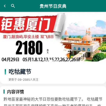
贵州节日庆典
吃牯藏节
更新于 09-25
85人关注
内容详情
黔地苗家最神秘的大节日恐怕要数吃牯藏节了。 吃牯藏节