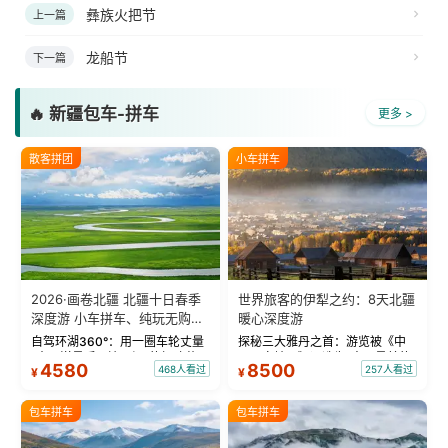
彝族火把节
上一篇
龙船节
下一篇
🔥 新疆包车-拼车
更多 >
散客拼团
小车拼车
2026·画卷北疆 北疆十日春季
世界旅客的伊犁之约：8天北疆
深度游 小车拼车、纯玩无购
暖心深度游
物！
自驾环湖360°：用一圈车轮丈量
探秘三大雅丹之首：游览被《中
“大西洋最后一滴眼泪”的极致蔚
国国家地理》评选为“中国最美的
4580
8500
468人看过
257人看过
¥
¥
蓝。 赛湖旅拍：甄选多款风格服
三大雅丹”第一名的克拉玛依魔鬼
饰，9张精修美照，定格赛里木湖
城。 中国第一村：探访仅存的图
绝美瞬间。 赛湖坦克300跟车视
瓦人最大村落——禾木村，欣赏
包车拼车
包车拼车
频：专业摄影师...
晨雾与小木...