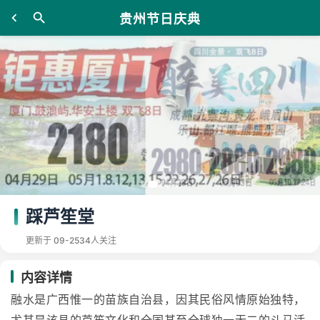
贵州节日庆典
踩芦笙堂
更新于 09-25
34人关注
内容详情
融水是广西惟一的苗族自治县，因其民俗风情原始独特，