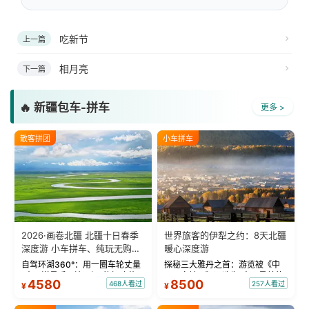
吃新节
上一篇
相月亮
下一篇
🔥 新疆包车-拼车
更多 >
散客拼团
小车拼车
2026·画卷北疆 北疆十日春季
世界旅客的伊犁之约：8天北疆
深度游 小车拼车、纯玩无购
暖心深度游
物！
自驾环湖360°：用一圈车轮丈量
探秘三大雅丹之首：游览被《中
“大西洋最后一滴眼泪”的极致蔚
国国家地理》评选为“中国最美的
4580
8500
468人看过
257人看过
¥
¥
蓝。 赛湖旅拍：甄选多款风格服
三大雅丹”第一名的克拉玛依魔鬼
饰，9张精修美照，定格赛里木湖
城。 中国第一村：探访仅存的图
绝美瞬间。 赛湖坦克300跟车视
瓦人最大村落——禾木村，欣赏