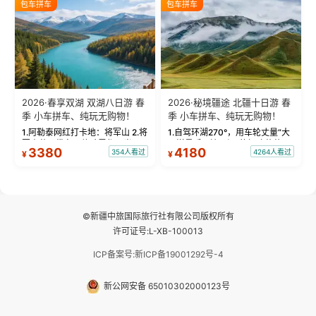
包车拼车
包车拼车
频：专业摄影师...
晨雾与小木...
2026·春享双湖 双湖八日游 春
2026·秘境疆途 北疆十日游 春
季 小车拼车、纯玩无购物！
季 小车拼车、纯玩无购物！
1.阿勒泰网红打卡地：将军山 2.将
1.自驾环湖270°，用车轮丈量“大
军山落日缆车，体验雪都风光 3.
西洋最后一滴眼泪”的极致蔚蓝，
3380
4180
354人看过
4264人看过
¥
¥
将军山，夕阳派对，蹦迪party 4.
让雪山、花海与深邃湖水在转弯
自驾赛里木湖360°环湖 5.二进赛
间连成自由的画卷。 2.特别赠送
湖随心游，邂逅湖畔日出浪漫...
那拉提景区3公里内，落地窗三钻
民宿 3.那...
©新疆中旅国际旅行社有限公司版权所有
许可证号:L-XB-100013
ICP备案号:新ICP备19001292号-4
新公网安备 65010302000123号