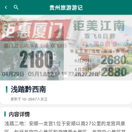
贵州旅游游记
浅踏黔西南
更新于 10-26
67人关注
内容详情
浅踏二地：安顺—龙宫1.位于安顺以南27公里的龙宫风景