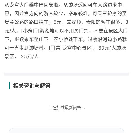
从龙宫大门乘中巴回安顺。从漩塘返回可在大路边搭中
巴，因龙宫方向的游人较少，搭车较难，可乘三轮摩的至
贵黄公路的路口拦车，5元，去安顺、贵阳的客车很多，3
元/人。[小窍门]游漩塘可以不用买门票，不要在景区大门
下，继续乘车至山下一座小桥处下车，过桥沿河边小路就
可一直走到漩塘村。[门票]龙宫中心景区， 30元/人漩塘
景区， 25元/人
相关咨询与解答
正在加载最新问答...