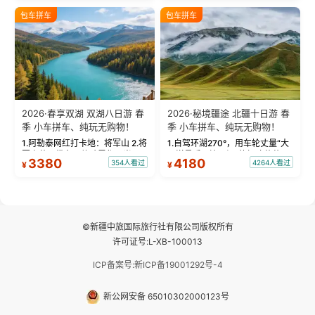
绝美瞬间。 赛湖坦克300跟车视
瓦人最大村落——禾木村，欣赏
包车拼车
包车拼车
频：专业摄影师...
晨雾与小木...
2026·春享双湖 双湖八日游 春
2026·秘境疆途 北疆十日游 春
季 小车拼车、纯玩无购物！
季 小车拼车、纯玩无购物！
1.阿勒泰网红打卡地：将军山 2.将
1.自驾环湖270°，用车轮丈量“大
军山落日缆车，体验雪都风光 3.
西洋最后一滴眼泪”的极致蔚蓝，
3380
4180
354人看过
4264人看过
¥
¥
将军山，夕阳派对，蹦迪party 4.
让雪山、花海与深邃湖水在转弯
自驾赛里木湖360°环湖 5.二进赛
间连成自由的画卷。 2.特别赠送
湖随心游，邂逅湖畔日出浪漫...
那拉提景区3公里内，落地窗三钻
民宿 3.那...
©新疆中旅国际旅行社有限公司版权所有
许可证号:L-XB-100013
ICP备案号:新ICP备19001292号-4
新公网安备 65010302000123号