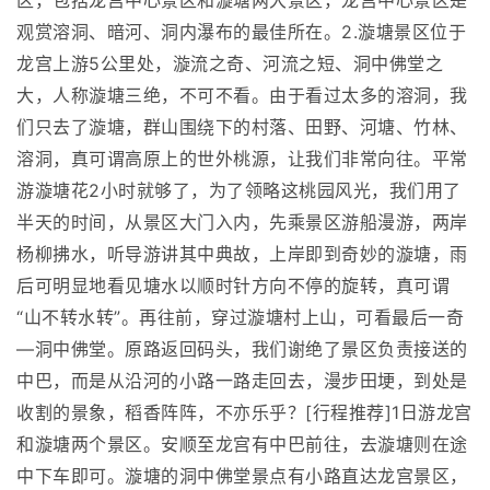
区，包括龙宫中心景区和漩塘两大景区，龙宫中心景区是
观赏溶洞、暗河、洞内瀑布的最佳所在。2.漩塘景区位于
龙宫上游5公里处，漩流之奇、河流之短、洞中佛堂之
大，人称漩塘三绝，不可不看。由于看过太多的溶洞，我
们只去了漩塘，群山围绕下的村落、田野、河塘、竹林、
溶洞，真可谓高原上的世外桃源，让我们非常向往。平常
游漩塘花2小时就够了，为了领略这桃园风光，我们用了
半天的时间，从景区大门入内，先乘景区游船漫游，两岸
杨柳拂水，听导游讲其中典故，上岸即到奇妙的漩塘，雨
后可明显地看见塘水以顺时针方向不停的旋转，真可谓
“山不转水转”。再往前，穿过漩塘村上山，可看最后一奇
—洞中佛堂。原路返回码头，我们谢绝了景区负责接送的
中巴，而是从沿河的小路一路走回去，漫步田埂，到处是
收割的景象，稻香阵阵，不亦乐乎？[行程推荐]1日游龙宫
和漩塘两个景区。安顺至龙宫有中巴前往，去漩塘则在途
中下车即可。漩塘的洞中佛堂景点有小路直达龙宫景区，