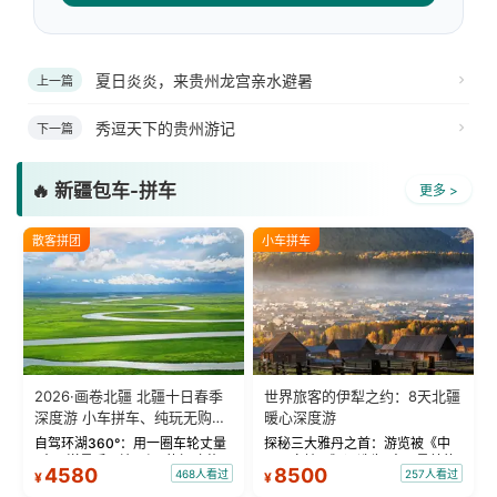
夏日炎炎，来贵州龙宫亲水避暑
上一篇
秀逗天下的贵州游记
下一篇
🔥 新疆包车-拼车
更多 >
散客拼团
小车拼车
2026·画卷北疆 北疆十日春季
世界旅客的伊犁之约：8天北疆
深度游 小车拼车、纯玩无购
暖心深度游
物！
自驾环湖360°：用一圈车轮丈量
探秘三大雅丹之首：游览被《中
“大西洋最后一滴眼泪”的极致蔚
国国家地理》评选为“中国最美的
4580
8500
468人看过
257人看过
¥
¥
蓝。 赛湖旅拍：甄选多款风格服
三大雅丹”第一名的克拉玛依魔鬼
饰，9张精修美照，定格赛里木湖
城。 中国第一村：探访仅存的图