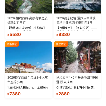
2026·相约西藏·高原有氧之旅
2026藏东秘境 漫步云中仙境·
纯玩9/11日游
探秘世外桃源·纯玩11/13日
【海拔递进式体验】-先游林芝
【行程亮点】 【圣城拉萨】——
(2900米)再访拉萨(3650米)，亲
带上信心与信仰去西藏，行吟拉
5580
9380
¥
¥
测 99%游客零高反 。 【贴心保
萨，感受这座城与生俱来的与众
障】-全程配备便携式制氧机，高
不同！ 【布达拉宫】——集宫殿
反根本不是事儿 ！ 【无人机航
城堡寺院于一体的宏伟建筑，是
散客拼团
独立成团
拍】-雪山/圣湖/...
西藏最完整的古代...
2026逐梦西藏全景线2-8人航
秘境云南4+5星升级版四飞9日
空座椅小团
游 独立成团
1.主打2-8人精品小团，全程采用
◇精华景点：我们将不同民族、
9座航空座椅车型（360度环抱式
不同地域、不同风格的三座古城
7380
2880
¥
¥
座舱），提供VIP级别的舒适出行
—【大理古城、丽江古城、香格
体验 。供氧保障： 2.全程入住舒
里拉、野象谷】呈现给您！...
适型含氧酒店（低海拔的索松村