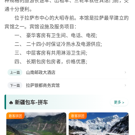
种规格的旅游长途车、出租车、三轮车就在宾馆门前，交
通十分便利。
位于拉萨市中心的大昭寺前。本馆是拉萨最早建立的
宾馆之一。宾馆设施及服务项目：
一、 豪华客房有卫生间、电话、电视;
二、 二十四小时保证冷热水及电源供应;
三、 中层客房有共用淋浴卫生间;
四、 长期包房包房者，价格优惠;
山南邮政大酒店
上一篇
拉萨银都商务宾馆
下一篇
🔥 新疆包车-拼车
更多 >
散客拼团
散客拼团