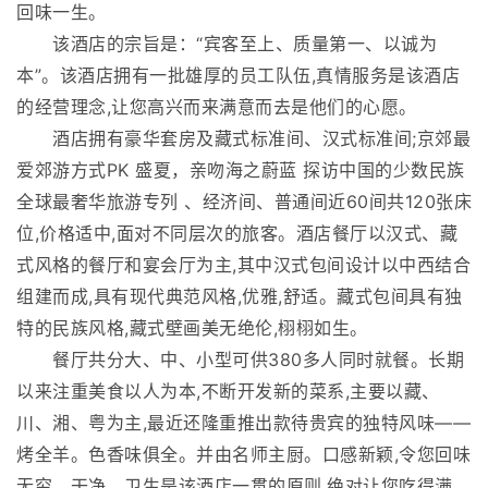
回味一生。
该酒店的宗旨是：“宾客至上、质量第一、以诚为
本”。该酒店拥有一批雄厚的员工队伍,真情服务是该酒店
的经营理念,让您高兴而来满意而去是他们的心愿。
酒店拥有豪华套房及藏式标准间、汉式标准间;京郊最
爱郊游方式PK 盛夏，亲吻海之蔚蓝 探访中国的少数民族
全球最奢华旅游专列 、经济间、普通间近60间共120张床
位,价格适中,面对不同层次的旅客。酒店餐厅以汉式、藏
式风格的餐厅和宴会厅为主,其中汉式包间设计以中西结合
组建而成,具有现代典范风格,优雅,舒适。藏式包间具有独
特的民族风格,藏式壁画美无绝伦,栩栩如生。
餐厅共分大、中、小型可供380多人同时就餐。长期
以来注重美食以人为本,不断开发新的菜系,主要以藏、
川、湘、粤为主,最近还隆重推出款待贵宾的独特风味——
烤全羊。色香味俱全。并由名师主厨。口感新颖,令您回味
无穷。干净、卫生是该酒店一贯的原则,绝对让您吃得满