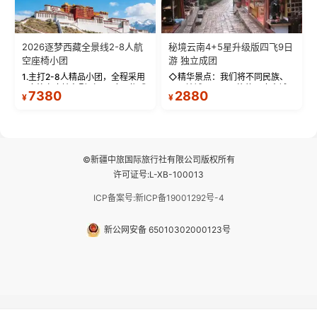
2026逐梦西藏全景线2-8人航
秘境云南4+5星升级版四飞9日
空座椅小团
游 独立成团
1.主打2-8人精品小团，全程采用
◇精华景点：我们将不同民族、
9座航空座椅车型（360度环抱式
不同地域、不同风格的三座古城
7380
2880
¥
¥
座舱），提供VIP级别的舒适出行
—【大理古城、丽江古城、香格
体验 。供氧保障： 2.全程入住舒
里拉、野象谷】呈现给您！...
适型含氧酒店（低海拔的索松村
和林芝除外），并贴心赠...
©新疆中旅国际旅行社有限公司版权所有
许可证号:L-XB-100013
ICP备案号:新ICP备19001292号-4
新公网安备 65010302000123号