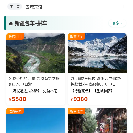
雪域宾馆
下一篇
🔥 新疆包车-拼车
更多 >
散客拼团
散客拼团
2026·相约西藏·高原有氧之旅
2026藏东秘境 漫步云中仙境·
纯玩9/11日游
探秘世外桃源·纯玩11/13日
【海拔递进式体验】-先游林芝
【行程亮点】 【圣城拉萨】——
(2900米)再访拉萨(3650米)，亲
带上信心与信仰去西藏，行吟拉
5580
9380
¥
¥
测 99%游客零高反 。 【贴心保
萨，感受这座城与生俱来的与众
障】-全程配备便携式制氧机，高
不同！ 【布达拉宫】——集宫殿
反根本不是事儿 ！ 【无人机航
城堡寺院于一体的宏伟建筑，是
散客拼团
独立成团
拍】-雪山/圣湖/...
西藏最完整的古代...