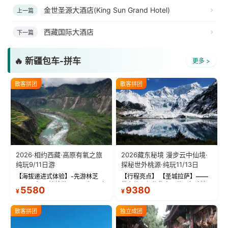
金世圣源大酒店(King Sun Grand Hotel)
上一篇
西藏国际大酒店
下一篇
🔥 新疆包车-拼车
更多 >
散客拼团
散客拼团
2026·相约西藏·高原有氧之旅
2026藏东秘境 漫步云中仙境·
纯玩9/11日游
探秘世外桃源·纯玩11/13日
【海拔递进式体验】-先游林芝
【行程亮点】 【圣城拉萨】——
(2900米)再访拉萨(3650米)，亲
带上信心与信仰去西藏，行吟拉
5580
9380
¥
¥
测 99%游客零高反 。 【贴心保
萨，感受这座城与生俱来的与众
障】-全程配备便携式制氧机，高
不同！ 【布达拉宫】——集宫殿
反根本不是事儿 ！ 【无人机航
城堡寺院于一体的宏伟建筑，是
散客拼团
独立成团
拍】-雪山/圣湖/...
西藏最完整的古代...