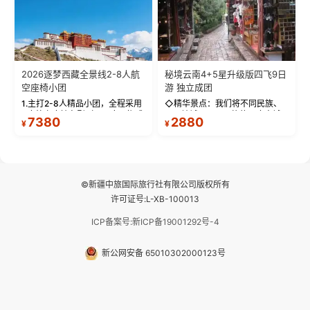
2026逐梦西藏全景线2-8人航
秘境云南4+5星升级版四飞9日
空座椅小团
游 独立成团
1.主打2-8人精品小团，全程采用
◇精华景点：我们将不同民族、
9座航空座椅车型（360度环抱式
不同地域、不同风格的三座古城
7380
2880
¥
¥
座舱），提供VIP级别的舒适出行
—【大理古城、丽江古城、香格
体验 。供氧保障： 2.全程入住舒
里拉、野象谷】呈现给您！...
适型含氧酒店（低海拔的索松村
和林芝除外），并贴心赠...
©新疆中旅国际旅行社有限公司版权所有
许可证号:L-XB-100013
ICP备案号:新ICP备19001292号-4
新公网安备 65010302000123号