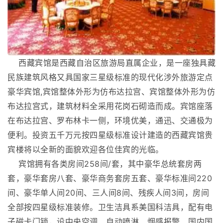
西藏宾馆是西藏自治区旅游局直属企业，是一座独具藏
民族建筑风格又具国家三星级标准的现代化涉外旅游定点
豪华宾馆,宾馆整体外形为仿布达拉宫、宾馆整体外形为仿
布达拉宫式，建筑材料全采用花岗石砌造而成。宾馆座落
在布达拉宫、罗布林卡一侧，环境优美，通迅、交通极为
便利。投资五千万元按四星级标准设计建造的西藏宾馆贵
宾楼将以全新的面貌欢迎各位佳宾的光临。
宾馆拥有各类房间258间/套，其中豪华总统套房两
套，豪华套房八套、豪华商务套房五套、豪华标准间220
间、豪华单人间20间、三人间8间、残疾人间3间，房间
全部按四星级标准装修。卫生洁具系美国科洁具，配有电
子磁卡门锁，设中央空调、自动喷淋、烟感报警、国内国