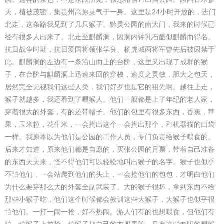
天，植被茂密，集贵州高原灵气于一身。这里是24小时开放的，进门
北走，这条路我见到了几只猴子。黔灵公园的南大门，我来的时候已
经有很多人出来了。北走至麒麟洞，因洞内钟乳石酷似麒麟而得名。
抗日战争时期，抗日爱国将领张学良、杨虎城两将军曾先后被囚禁于
此。麒麟洞的左边有一条沿山而上的台阶，这里又出现了成群的猴
子，在台阶与麒麟洞上迅速来回的穿梭，速度之灵敏，胆大之包天，
居然完全无视我们这些人类，我们好歹也是它的祖先啊。越往上走，
猴子就越多，我还看到了喂猴人。他们一般都是上了年纪的老人家，
穿着很大的外套，有的还带帽子。他们的包里有很多东西，香蕉，苹
果，玉米粒，花生米，一会掏出这个一会掏出那个，和机器猫的口袋
一样。我原本以为他们是公园的工作人员，专门负责给猴子喂食的。
后来才知道，原来他们都是自愿的，买张公园的月票，带着自己准备
的东西天天来，怪不得他们可以轻松地叫出猴子的名字。猴子也似乎
不怕他们，一会站爬到他们的头上，一会抢他们的包包，才明白他们
为什么要穿那么大的外套全副武装了。大的猴子很坏，拿到东西不给
那些小猴子吃，他们这个时候都会教训这些大猴子，大猴子也似乎很
怕他们。一打一闹一抢，好不热闹。游人们有的也想喂食，但他们有