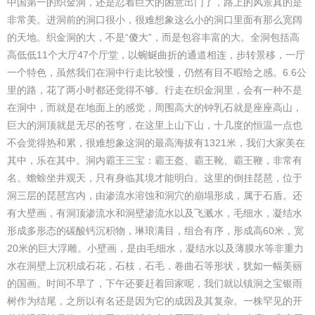
中国第一的织金洞，还是忍着巨大的困意出门了，路上的风景真的是
非常美。进洞前的洞口很小，很难想象这么小的洞口里面有那么宽阔
的天地。织金洞的大，不是“傻大”，而是包容丰富的大。全洞包括高
高低低11个大厅47个厅堂，以蜿蜒曲折的通道相连，步转景移，一厅
一个特色，虽然我们在洞中行走比较慢，仍然有目不暇给之感。6.6公
里的路，花了两小时都还觉得不够。行走在织金洞里，会有一种不是
在洞中，而就是在地面上的感觉，周围高大的钟乳石就是座座高山，
巨大的洞顶就是无尽的苍穹，在这里上山下山，十几度的恒温一点也
不会觉得热和累，很难想象这洞的最高海拔有1321米，我们大家美在
其中，乐在其中。洞内霸王三宝：霸王盔、霸王靴、霸王鞭，非常有
名。蟾蜍坐井观天，只有身临其境才能明白。这里的倒挂琵琶，位于
洞三层的琵琶宫内，由渗流水溶蚀和洞穴的崩塌形成，属于石盾。还
有大壁画，有洞顶渗流水和洞壁渗流水以及飞溅水，毛细水，凝结水
形成多形态的碳酸钙沉积物，琳琅满目，组合有序，形成高60米，宽
20米的巨大浮雕。小壁画，是由毛细水，凝结水以及薄膜水等非重力
水在洞壁上沉积成石花，石枝，石毛，卷曲石等形状，犹如一幅美丽
的国画。时间不早了，下午还要赶着回家呢，我们就以镇洞之宝银雨
树作为结尾，之所以有名还是因为它的成因及其复杂。一株罕见的开