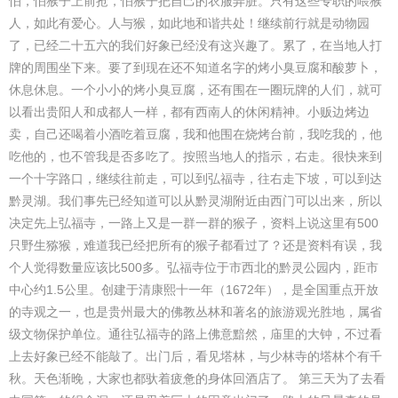
怕，怕猴子上前抢，怕猴子把自己的衣服弄脏。只有这些专职的喂猴
人，如此有爱心。人与猴，如此地和谐共处！继续前行就是动物园
了，已经二十五六的我们好象已经没有这兴趣了。累了，在当地人打
牌的周围坐下来。要了到现在还不知道名字的烤小臭豆腐和酸萝卜，
休息休息。一个小小的烤小臭豆腐，还有围在一圈玩牌的人们，就可
以看出贵阳人和成都人一样，都有西南人的休闲精神。小贩边烤边
卖，自己还喝着小酒吃着豆腐，我和他围在烧烤台前，我吃我的，他
吃他的，也不管我是否多吃了。按照当地人的指示，右走。很快来到
一个十字路口，继续往前走，可以到弘福寺，往右走下坡，可以到达
黔灵湖。我们事先已经知道可以从黔灵湖附近由西门可以出来，所以
决定先上弘福寺，一路上又是一群一群的猴子，资料上说这里有500
只野生猕猴，难道我已经把所有的猴子都看过了？还是资料有误，我
个人觉得数量应该比500多。弘福寺位于市西北的黔灵公园内，距市
中心约1.5公里。创建于清康熙十一年（1672年），是全国重点开放
的寺观之一，也是贵州最大的佛教丛林和著名的旅游观光胜地，属省
级文物保护单位。通往弘福寺的路上佛意黯然，庙里的大钟，不过看
上去好象已经不能敲了。出门后，看见塔林，与少林寺的塔林个有千
秋。天色渐晚，大家也都驮着疲惫的身体回酒店了。 第三天为了去看