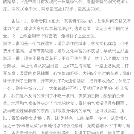
的精华，它是中国目前发现的一座规模宏伟、造型奇特的洞穴资源宝
库。洞深10余千米，两壁最宽处173米，最高达50米。
备注：1、别看贵阳地图大，其实贵阳很小的，如果时间充裕又有
体力的话，建议大家可以拿着地图步行边走边看，肯定会有不同的感
受。 2、去织金洞带个鞋套吧，免得鞋子上全是泥。
描述：贵阳是一个气候适宜，适合居住的城市，饮食文化优越，但消
费水平偏高。城市节奏较慢，娱乐文化丰富的不夜城，早就想去那里
游玩一番，现在正是春暖花开，不冷不热的季节，约了几个朋友自驾
贵阳城。 早上七点从家里出发，上g75兰海高速，一路上赏风景，打
开车窗，暖暖的春风拂面，心情倍加舒畅。大约5个小时的车程，我们
终于来到了贵阳市。开车来到了7天连锁酒店，把行李收拾好，休息了
一会，到中午饭点儿了，大家都饿得不行，早就听说这里的小吃非常
多，我们迫不及待的来到了小吃一条街。爽爽的贵阳，酸酸的贵州
菜。地理和气候条件决定了当地的饮食，贵州的气候湿润且多阴雨，
故而吃些辣椒和酸的东西可以散发身体内的寒气，还可以驱湿。所
以，贵阳的餐饮以“酸，香、辣”为特色，口味偏重，多油。从贵州八
怪之一“辣椒当蔬菜”及当地俗谚“吃饭沿酸辣，龙肉都咽不下”中即可窥
见。本次贵州之行，老凯李的酸汤鱼，花溪王记牛肉粉，烤臭豆腐，