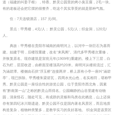
道（福建的叫姜子根），特香。黔灵公园里的烤小臭豆腐，2毛一块。
有的老板还会把它摆的很整齐，吃这个其实享受的就是那种气氛。
住：7天连锁酒店，157 元/间。
景点：甲秀楼，4元/人； 黔灵公园，5元/人；织金洞，120元/
人。
典故：甲秀楼在贵阳市城南的南明河上，以河中一块巨石为基而
建。始建于明，后楼毁重建，改名“来凤阁”。清代多甲秀楼次重修，
并恢复原名。现存建筑是宣统元年(1909年)重建的。楼上下三层，白
石为栏，层层收进，由桥面至楼顶高约20米。南明河从楼前流过，汇
为涵碧潭。楼侧由石拱“浮玉桥”连接两岸，桥上原有小亭一座叫“涵碧
亭”，现已拆除。甲秀楼朱梁碧瓦，四周水光山色，名实相符，堪称甲
秀。黔灵公园是一座综合性的游览公园，位于贵阳市西北角，因素
有“黔南第一山”之称的黔灵山而得名。公园幽静的山谷里建有动物
园，清泉怪石，随处可见，有成群的灵猴和鸟类在此栖息，山上还保
存有第四纪冰川期遗迹。黔灵公园不仅是国内著名风景区，而且地质
构造复杂，植物种类繁多，是教学实习的良好基地。 织金洞是该景区