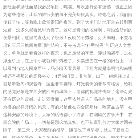
肠旺面和肠旺面是我必品项目，嘿嘿。每次旅行必有遗憾，也正是因
为这些遗憾，让我的旅行变的虽不完美却很真实。吃饱之后，我们随
便转了转，等着晚上欣赏贵阳的夜景。到了大南门进地下道右转到西
湖路，没多久就看见甲秀楼了。这可是贵阳的地标啊，与沿途所到的
夜景相比，这里简直达到了极致！夜晚的甲秀楼，灯火阑珊。不去考
虑它三层三檐四角攒顶的结构，不去考虑它“科甲挺秀”的历史人文意
义，单单就是看看这样的夜景，也是足够的享受。穿过涵碧亭，走在
浮玉桥上，在上个小坡就到甲秀楼了。买票进去在一楼的阳台上，可
以看到当地人围桌而坐，品茶聊天看风景，正前方就是南明河和南明
桥还有桥那边的高楼林立，4元的门票，非常值。出门，继续往上走，
就是翠微阁和观音寺，这里非常幽静，灯光装饰的非常有格调，给我
的感觉好象是在西安的回民街城墙下，给你的视觉冲击除了这些灯光
还有历史的震撼。走进翠微阁，这里依然是人们品茶的地方。没有甲
秀楼的那样开阔的风景，有的只是像在四合院那样，喝茶品古筝，在
这样安静的环境下，大家的话语都小了许多，在幽幽的古筝声中，在
四合院的广场上，一切都是那么地真实。也不知逛到何时大家才回去
睡了。 第二天，大家都醒的很早，随便吃了点早餐，就去了黔灵公
园。这样的景色，不是亲眼所见，很想相信它出自公园。园内古木参