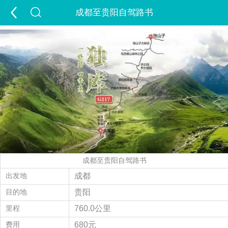
成都至贵阳自驾路书
首页
游新疆
定制游
出疆游
包车游
跟团游
夏令营
夕阳红
租车
景点
签证
酒店
精彩游记
旅行攻略
走进新疆
成都至贵阳自驾路书
经营许可证
当地玩乐
会员中心
出发地
成都
目的地
贵阳
旅游问答
付款方式
联系我们
里程
760.0公里
费用
680元