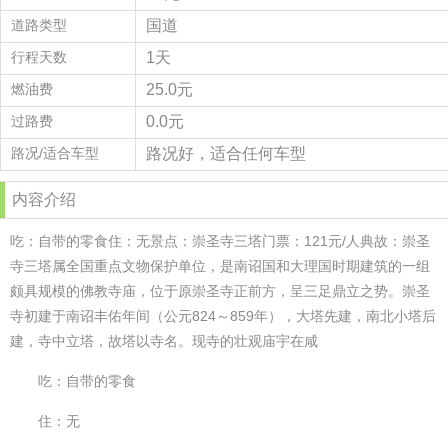
道路类型
国道
行程天数
1天
燃油费
25.0元
过路费
0.0元
路况/适合车型
路况好，适合任何车型
内容介绍
吃：自带的零食住：无景点：崇圣寺三塔门票：121元/人典故：崇圣
寺三塔属全国重点文物保护单位，是南诏国和大理国时期建筑的一组
颇具规模的佛教寺庙，位于原崇圣寺正前方，呈三足鼎立之势。崇圣
寺初建于南诏丰佑年间（公元824～859年），大塔先建，南北小塔后
建，寺中立塔，故塔以寺名。现寺的壮观庙宇在咸
吃：自带的零食
住：无