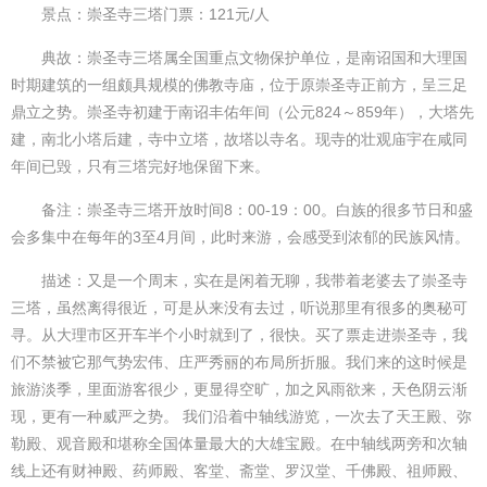
景点：崇圣寺三塔门票：121元/人
典故：崇圣寺三塔属全国重点文物保护单位，是南诏国和大理国
时期建筑的一组颇具规模的佛教寺庙，位于原崇圣寺正前方，呈三足
鼎立之势。崇圣寺初建于南诏丰佑年间（公元824～859年），大塔先
建，南北小塔后建，寺中立塔，故塔以寺名。现寺的壮观庙宇在咸同
年间已毁，只有三塔完好地保留下来。
备注：崇圣寺三塔开放时间8：00-19：00。白族的很多节日和盛
会多集中在每年的3至4月间，此时来游，会感受到浓郁的民族风情。
描述：又是一个周末，实在是闲着无聊，我带着老婆去了崇圣寺
三塔，虽然离得很近，可是从来没有去过，听说那里有很多的奥秘可
寻。从大理市区开车半个小时就到了，很快。买了票走进崇圣寺，我
们不禁被它那气势宏伟、庄严秀丽的布局所折服。我们来的这时候是
旅游淡季，里面游客很少，更显得空旷，加之风雨欲来，天色阴云渐
现，更有一种威严之势。 我们沿着中轴线游览，一次去了天王殿、弥
勒殿、观音殿和堪称全国体量最大的大雄宝殿。在中轴线两旁和次轴
线上还有财神殿、药师殿、客堂、斋堂、罗汉堂、千佛殿、祖师殿、