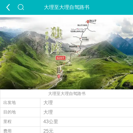
大理至大理自驾路书
首页
游新疆
定制游
出疆游
包车游
跟团游
夏令营
夕阳红
租车
景点
签证
酒店
精彩游记
旅行攻略
走进新疆
大理至大理自驾路书
经营许可证
当地玩乐
会员中心
出发地
大理
目的地
大理
旅游问答
付款方式
联系我们
里程
43公里
费用
25元