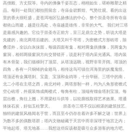
高僧殿、方丈院等。寺内的佛像千姿百态，栩栩如生，堪称雕塑之精
品。每到一处我们都拍照留念，寺庙金碧辉煌、气势壮观。看的出这
里的香火很旺盛，是苍洱地区弘扬佛法的中心。整个崇圣寺所有寺庙
都依山而建，越是往高处，寺庙越是雄伟，非常的大气。 我们对三塔
是最感兴趣的。它位于崇圣寺正前方，呈三足鼎立之势，听说大塔是
先建的，南北两塔后建的。大塔又叫千寻塔，为密檐式方形砖塔，除
叠涩外，全以白灰抹面，每级四面有龛，相对两龛供佛像，另两龛为
窗洞，相邻两级窗洞方向交替错开，说是利于塔内采光通风。塔内装
有木骨架，我们循梯到了顶层。从塔顶远眺，视野非常开阔。塔顶的
四角，各有一只铜铸的金翅鸟，相传这鸟可镇住洱海里的妖魔鬼怪。
塔顶还有金属塔刹、宝盖、宝顶和金鸡等，十分华丽。三塔中的南，
北二小塔在主塔之西，南北对峙，两塔形制一样，均为八角形密檐式
空心砖塔，外观装饰成阁楼式，每角有柱，顶端有镏金塔刹宝顶。每
层出檐，角往上翘，不用梁柱斗拱等，以轮廓线取得艺术效果。塔通
体抹石炭，好似玉柱擎天。 崇圣寺三塔不仅以精湛的建筑技艺、
独特的建筑风格闻名于世，而且至今仍存在着许多不解之谜：世界上
为数不多的偶数塔群；塔内文物秘藏于天宫中而非深埋于地宫之内；
平地起塔、塔无地基……我想这些应该都是吸引众多游客的地方吧。