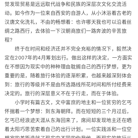
觉发现贸易是远远取代战争和民族的深层次文化交流活
动。如今作为一位来自西安的自游人，从小沐浴着古老的
汉唐文化洗礼，不由的畅想着：也许哪天我也可以沿着丝
绸之路西行，去体验一下汉朝商旅们一路奔波的辛苦旅
程?
终于在时间和经济还并不完全充裕的情况下，毅然决
定在2007年的4月筹划出行。做出这样的决定，一方面实
在不想因为现实中的种种理由耽搁自己的西行梦想，更为
重要的是，随着旅行体验的逐渐积累，也越来越深刻体会
到：旅行的等级并不是由所选路线所花时间和所付经费来
决定的。旅行的深层意义不在于行走，而在于体验。
小学时有篇古文，文中富庶的地主和一位贫穷的乞丐
怀揣着一个梦想：到东海朝拜。而在短短的三个月过后，
乞丐已经浪迹天涯从东海回来了，席间却发现地主还在晒
着太阳巧思苦索着自己的出行计划。一位实践派和一位空