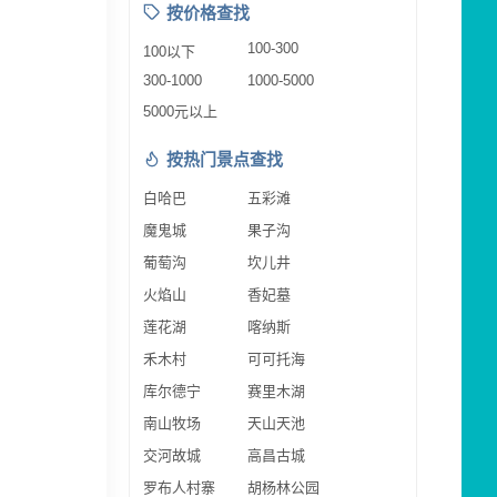
按价格查找
100-300
100以下
300-1000
1000-5000
5000元以上
按热门景点查找
白哈巴
五彩滩
魔鬼城
果子沟
葡萄沟
坎儿井
火焰山
香妃墓
莲花湖
喀纳斯
禾木村
可可托海
库尔德宁
赛里木湖
南山牧场
天山天池
交河故城
高昌古城
罗布人村寨
胡杨林公园