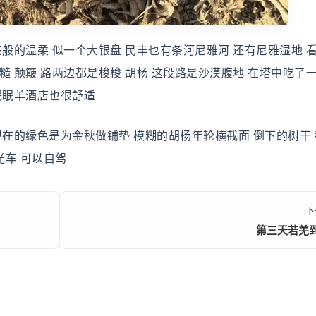
般的温柔 似一个大银盘 民丰也有条河尼雅河 还有尼雅湿地 
 颠簸 路两边都是梭梭 胡杨 这段路是沙漠腹地 在塔中吃了
眠眠羊酒店也很舒适
现在的绿色是为金秋做铺垫 模糊的胡杨年轮横截面 倒下的树干
光车 可以自驾
下
第三天若羌