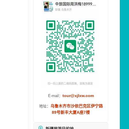
tour@xjlxw.com
E-mail：
乌鲁木齐市沙依巴克区伊宁路
地址：
89号新丰大厦A座7楼
新疆旅游目的地