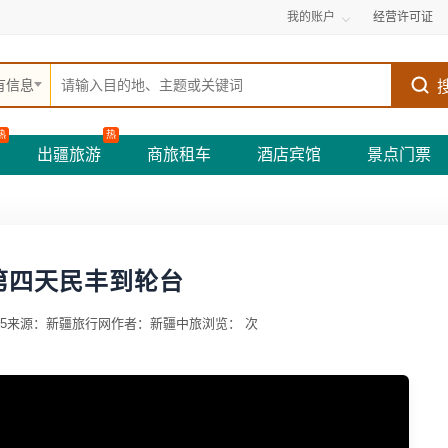
我的账户
经营许可证
有信息
热
热
出疆旅游
商旅租车
酒店宾馆
景点门票
第四天民丰到轮台
5
来源：新疆旅行网
作者：新疆中旅
浏览：
次