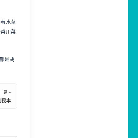
看着水草
一桌川菜
 都是胡
一篇 »
到民丰