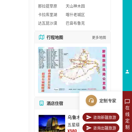
那拉提草原
天山神木园
卡拉库里湖
喀什老城区
达瓦昆沙漠
巴音布鲁克
行程地图
更多地图
定制专家
酒店住宿
所有酒店
在
线
乌鲁木齐美丽华大酒
咨询新疆旅游
定
五星级酒店
制
咨询出疆旅游
¥
580