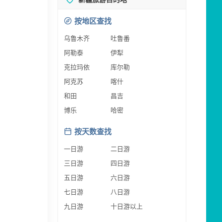
按地区查找
乌鲁木齐
吐鲁番
阿勒泰
伊犁
克拉玛依
库尔勒
阿克苏
喀什
和田
昌吉
博乐
哈密
按天数查找
一日游
二日游
三日游
四日游
五日游
六日游
七日游
八日游
九日游
十日游以上