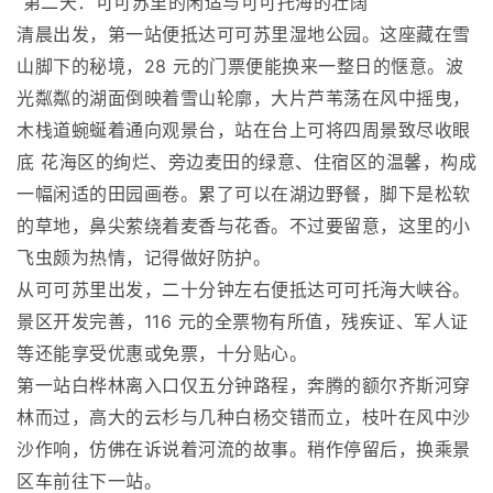
第二天：可可苏里的闲适与可可托海的壮阔
清晨出发，第一站便抵达可可苏里湿地公园。这座藏在雪
山脚下的秘境，28 元的门票便能换来一整日的惬意。波
光粼粼的湖面倒映着雪山轮廓，大片芦苇荡在风中摇曳，
木栈道蜿蜒着通向观景台，站在台上可将四周景致尽收眼
底 花海区的绚烂、旁边麦田的绿意、住宿区的温馨，构成
一幅闲适的田园画卷。累了可以在湖边野餐，脚下是松软
的草地，鼻尖萦绕着麦香与花香。不过要留意，这里的小
飞虫颇为热情，记得做好防护。
从可可苏里出发，二十分钟左右便抵达可可托海大峡谷。
景区开发完善，116 元的全票物有所值，残疾证、军人证
等还能享受优惠或免票，十分贴心。
第一站白桦林离入口仅五分钟路程，奔腾的额尔齐斯河穿
林而过，高大的云杉与几种白杨交错而立，枝叶在风中沙
沙作响，仿佛在诉说着河流的故事。稍作停留后，换乘景
区车前往下一站。