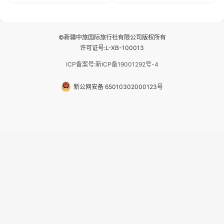
自驾赛里木湖360°环湖 5.二进赛
间连成自由的画卷。 2.特别赠送
湖随心游，邂逅湖畔日出浪漫...
那拉提景区3公里内，落地窗三钻
民宿 3.那...
©新疆中旅国际旅行社有限公司版权所有
许可证号:L-XB-100013
ICP备案号:新ICP备19001292号-4
新公网安备 65010302000123号