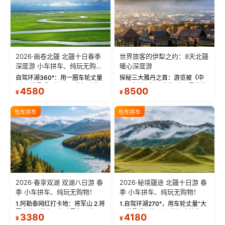
2026·画卷北疆 北疆十日春季
世界旅客的伊犁之约：8天北疆
深度游 小车拼车、纯玩无购
暖心深度游
物！
自驾环湖360°：用一圈车轮丈量
探秘三大雅丹之首：游览被《中
“大西洋最后一滴眼泪”的极致蔚
国国家地理》评选为“中国最美的
4580
8500
¥
¥
蓝。 赛湖旅拍：甄选多款风格服
三大雅丹”第一名的克拉玛依魔鬼
饰，9张精修美照，定格赛里木湖
城。 中国第一村：探访仅存的图
绝美瞬间。 赛湖坦克300跟车视
瓦人最大村落——禾木村，欣赏
包车拼车
包车拼车
频：专业摄影师...
晨雾与小木...
2026·春享双湖 双湖八日游 春
2026·秘境疆途 北疆十日游 春
季 小车拼车、纯玩无购物！
季 小车拼车、纯玩无购物！
1.阿勒泰网红打卡地：将军山 2.将
1.自驾环湖270°，用车轮丈量“大
军山落日缆车，体验雪都风光 3.
西洋最后一滴眼泪”的极致蔚蓝，
3380
4180
¥
¥
将军山，夕阳派对，蹦迪party 4.
让雪山、花海与深邃湖水在转弯