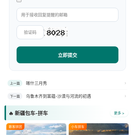
立即提交
喀什三月秀
上一篇
乌鲁木齐到富蕴-沙漠与河流的初遇
下一篇
🔥 新疆包车-拼车
更多 >
散客拼团
小车拼车