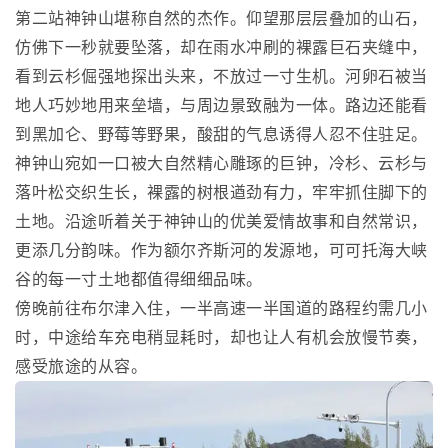
第二站神钟山堪称自然的杰作。仰望那层层叠加的山石，
仿佛下一秒就要坠落，却在雨水冲刷的裸露巨石夹缝中，
看到云杉倔强地探出头来，不放过一寸生机。河卵石被当
地人巧妙地用来垒墙，与周边景致融为一体。路边还能看
到黑加仑、野莓等野果，酸甜的气息诱得人忍不住驻足。
神钟山宛如一口被大自然精心雕琢的巨钟，冷杉、云杉与
落叶松交织生长，裸露的树根遒劲有力，牢牢抓住脚下的
土地。沿途听着关于神钟山的优美爱情故事和自然常识，
更添几分韵味。作为额尔齐斯河的发源地，可可托海大峡
谷的每一寸土地都值得细细品味。
傍晚前往布尔津入住，一半高速一半国道的路程约需几小
时，中途给车充电稍显耗时，却也让人有机会放慢节奏，
感受旅途的从容。