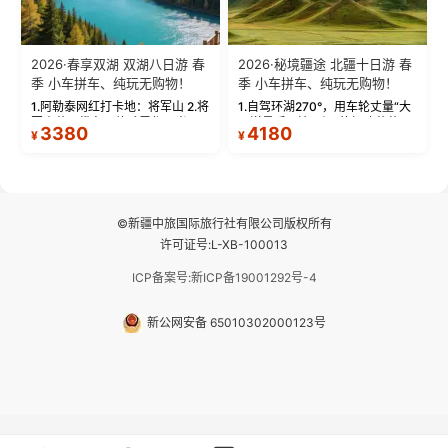
2026·春享双湖 双湖八日游 春
2026·秘境疆途 北疆十日游 春
季 小车拼车、纯玩无购物！
季 小车拼车、纯玩无购物！
1.阿勒泰网红打卡地：将军山 2.将
1.自驾环湖270°，用车轮丈量“大
军山落日缆车，体验雪都风光 3.
西洋最后一滴眼泪”的极致蔚蓝，
3380
4180
¥
¥
将军山，夕阳派对，蹦迪party 4.
让雪山、花海与深邃湖水在转弯
自驾赛里木湖360°环湖 5.二进赛
间连成自由的画卷。 2.特别赠送
湖随心游，邂逅湖畔日出浪漫...
那拉提景区3公里内，落地窗三钻
民宿 3.那...
©新疆中旅国际旅行社有限公司版权所有
许可证号:L-XB-100013
ICP备案号:新ICP备19001292号-4
新公网安备 65010302000123号