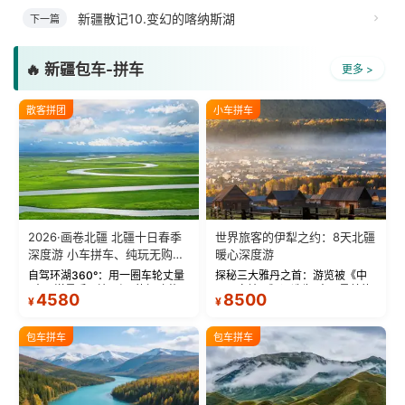
新疆散记10.变幻的喀纳斯湖
下一篇
🔥 新疆包车-拼车
更多 >
散客拼团
小车拼车
2026·画卷北疆 北疆十日春季
世界旅客的伊犁之约：8天北疆
深度游 小车拼车、纯玩无购
暖心深度游
物！
自驾环湖360°：用一圈车轮丈量
探秘三大雅丹之首：游览被《中
“大西洋最后一滴眼泪”的极致蔚
国国家地理》评选为“中国最美的
4580
8500
¥
¥
蓝。 赛湖旅拍：甄选多款风格服
三大雅丹”第一名的克拉玛依魔鬼
饰，9张精修美照，定格赛里木湖
城。 中国第一村：探访仅存的图
绝美瞬间。 赛湖坦克300跟车视
瓦人最大村落——禾木村，欣赏
包车拼车
包车拼车
频：专业摄影师...
晨雾与小木...