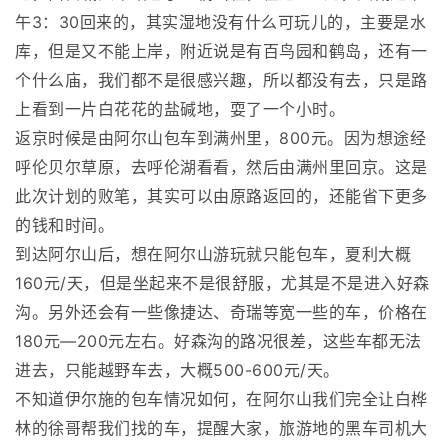
午3：30回来的，其实湿地没有什么可玩儿的，主要是水
库，但是又不能上岸，附近说是有百鸟园和鹤岛，还有一
个什么庙，我们都不是很感兴趣，所以都没有去，只是路
上看到一片白花花的盐碱地，耍了一个小时。
返京时候是由阿尔山包车到满州里，800元。因为想途经
呼伦贝尔草原，去呼伦湖看看，然后由满州里回京。这是
此次计划的败笔，其实可以由原路返回的，还能省下更多
的钱和时间。
到达阿尔山后，想在阿尔山游玩就只能包车，夏利大概
160元/天，但是坐起来不是很舒服，尤其是不是进入好森
沟。另外还会有一些像捷达、奇瑞等宽一些的车，价格在
180元—200元左右。好森沟的路况很差，这些车都无法
进去，只能越野车去，大概500-600元/天。
不知道伊尔施的包车情况如何，在阿尔山我们完全让白桦
林的徐哥帮我们找的车，提醒大家，旅游地的黑车司机大