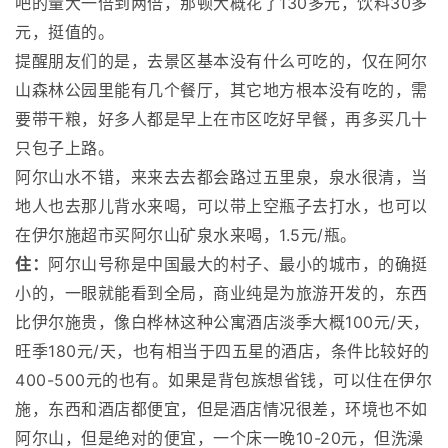
吧的量大一倍到两倍，那顿大概花了130多元，饮料30多
元，挺值的。
提醒朋友们的是，去景区基本没有什么可吃的，仅在阿尔
山森林公园里能有几个餐厅，其它地方根本没有吃的，需
要带干粮，好多人都是早上在市区吃好早餐，再多买几十
只包子上路。
阿尔山水不错，来来去去都会路过五里泉，泉水很清，当
地人也去那儿背水来喝，可以带上空瓶子去打水，也可以
在伊尔施超市买阿尔山矿泉水来喝，1.5元/瓶。
住：
阿尔山号称是中国最大的村子、最小的城市，的确挺
小的，一眼就能看到全局，商业纯是为旅游开发的，东西
比伊尔施贵，像白桦林这种公寓酒店淡季大概100元/天，
旺季180元/天，也有相当于四五星的酒店，条件比较好的
400-500元的也有。如果是背包族想省钱，可以住在伊尔
施，东西和酒店都便宜，但是酒店情况很差，环境也不如
阿尔山，但是绝对的便宜，一个床一晚10-20元，但洗澡