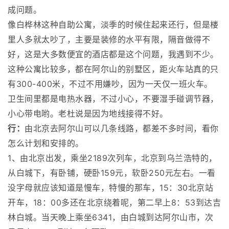
成问题。
像白桦林这种自助公寓，淡季的时候住起来还行，但是楼
里人多就太吵了，主要是装修的水平有限，隔音做得不
好，这是大多数便宜的酒店都是这个问题，我遇到不少。
这种公寓比较多，都在阿尔山的别墅区，距火车站真的只
有300-400米，不过不用嫌吵，因为一天仅一班火车。
卫生间里都是电热水器，不过小心，不要湿手碰调节器，
小心带电哟。老杜说是因为地线接得不好。
行：
由北京去阿尔山可以几条线路，都差不多时间，看你
怎么计划和安排的。
1、由北京出发，乘坐2189次列车，北京到乌兰浩特的，
从白城下，有卧铺，硬卧159元，软卧250元左右。一看
没字母就应该知道是慢车，特慢的那车，15：30北京站
开车，18：00多还在北京绕着呢，第二早上8：53到达吉
林白城。当天晚上乘坐6341，由白城到达阿尔山市，次