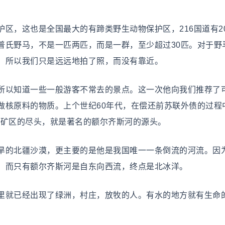
，这也是全国最大的有蹄类野生动物保护区，216国道有20
普氏野马，不是一匹两匹，而是一群，至少超过30匹。对于野
，所以我们只是远远地拍了照，而没有靠近。
以知道一些一般游客不常去的景点。这一次他向我们推荐了
做核原料的物质。上个世纪60年代，在偿还前苏联外债的过程
而在矿区的尽头，就是著名的额尔齐斯河的源头。
的北疆沙漠，更主要的是他是我国唯一一条倒流的河流。因
，而只有额尔齐斯河是自东向西流，终点是北冰洋。
就已经出现了绿洲，村庄，放牧的人。有水的地方就有生命