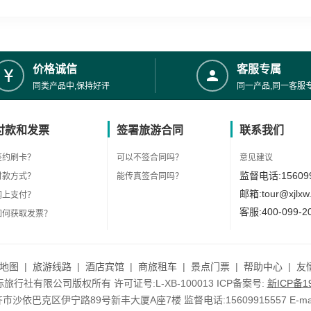
价格诚信
客服专属
同类产品中,保持好评
同一产品,同一客服
付款和发票
签署旅游合同
联系我们
签约刷卡？
可以不签合同吗？
意见建议
监督电话:156099
付款方式？
能传真签合同吗？
邮箱:tour@xjlxw
网上支付？
客服:400-099-2
如何获取发票？
地图
|
旅游线路
|
酒店宾馆
|
商旅租车
|
景点门票
|
帮助中心
|
友
行社有限公司版权所有 许可证号:L-XB-100013 ICP备案号:
新ICP备19
依巴克区伊宁路89号新丰大厦A座7楼 监督电话:15609915557 E-mail:to