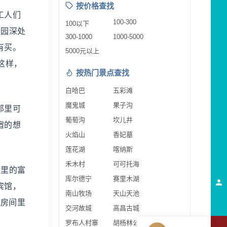
按价格查找
工人们
100-300
100以下
公园深处
300-1000
1000-5000
有买。
5000元以上
这样，
按热门景点查找
白哈巴
五彩滩
魔鬼城
果子沟
那里可
葡萄沟
坎儿井
宿的想
火焰山
香妃墓
莲花湖
喀纳斯
禾木村
可可托海
里的富
库尔德宁
赛里木湖
宾馆，
南山牧场
天山天池
。房间里
交河故城
高昌古城
罗布人村寨
胡杨林公园