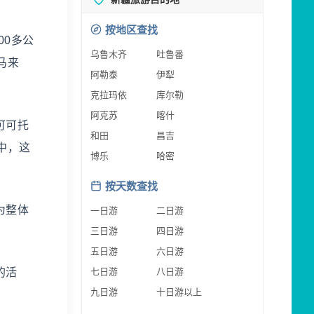
按地区查找
0多公
乌鲁木齐
吐鲁番
马来
阿勒泰
伊犁
克拉玛依
库尔勒
阿克苏
喀什
可可托
和田
昌吉
中，这
博乐
哈密
按天数查找
为整体
一日游
二日游
三日游
四日游
五日游
六日游
的活
七日游
八日游
九日游
十日游以上