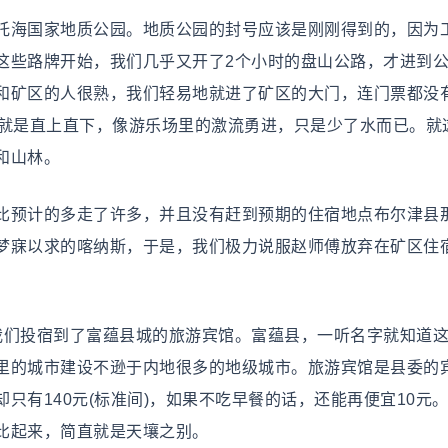
海国家地质公园。地质公园的封号应该是刚刚得到的，因为
这些路牌开始，我们几乎又开了2个小时的盘山公路，才进到
和矿区的人很熟，我们轻易地就进了矿区的大门，连门票都没
乎就是直上直下，像游乐场里的激流勇进，只是少了水而已。就
和山林。
预计的多走了许多，并且没有赶到预期的住宿地点布尔津县
梦寐以求的喀纳斯，于是，我们极力说服赵师傅放弃在矿区住
。
们投宿到了富蕴县城的旅游宾馆。富蕴县，一听名字就知道这
里的城市建设不逊于内地很多的地级城市。旅游宾馆是县委的
只有140元(标准间)，如果不吃早餐的话，还能再便宜10元
比起来，简直就是天壤之别。