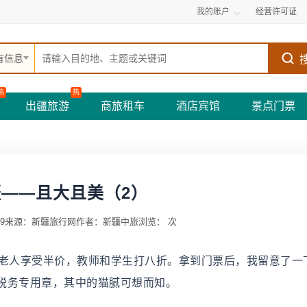
我的账户
经营许可证
有信息
热
热
出疆旅游
商旅租车
酒店宾馆
景点门票
——且大且美（2）
9
来源：新疆旅行网
作者：新疆中旅
浏览：
次
老人享受半价，教师和学生打八折。拿到门票后，我留意了一
税务专用章，其中的猫腻可想而知。