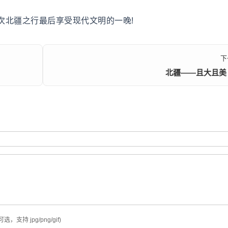
北疆之行最后享受现代文明的一晚!
下
北疆——且大且美
可选，支持 jpg/png/gif)