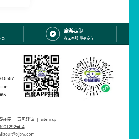
旅游定制
专员
资深客服,量身定制
15557
.com
065
情链接
|
意见建议
|
sitemap
001292号-4
ur@xjlxw.com