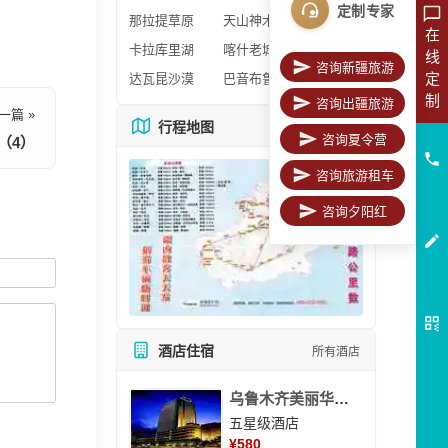
定制专家
那拉提草原
天山神木园
在
卡拉库里湖
喀什老城区
线
咨询新疆旅游
定
达瓦昆沙漠
巴音布鲁克
制
咨询出疆旅游
一篇 »
行程地图
更多地图
咨询夏令营
（4）
咨询旅游租车
咨询夕阳红
酒店住宿
所有酒店
乌鲁木齐美丽华大酒
五星级酒店
¥
580