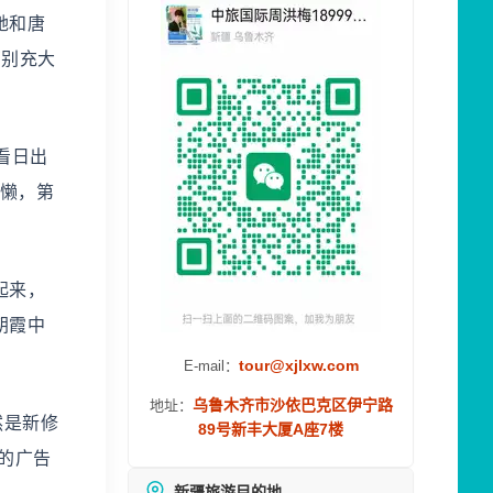
她和唐
切别充大
看日出
偷懒，第
起来，
朝霞中
tour@xjlxw.com
E-mail：
乌鲁木齐市沙依巴克区伊宁路
地址：
然是新修
89号新丰大厦A座7楼
的广告
新疆旅游目的地