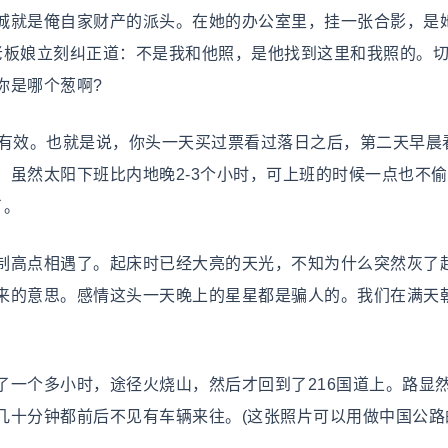
就是俺自家财产的派头。在她的办公室里，挂一张合影，是
老板娘立刻纠正道：不是我和他照，是他找到这里和我照的。
你是哪个葱啊?
有效。也就是说，你头一天买过票看过落日之后，第二天早晨
，虽然太阳下班比内地晚2-3个小时，可上班的时候一点也不
了。
高点相遇了。起床时已经大亮的天光，不知为什么突然灰了
来的意思。感情这头一天晚上的星星都是骗人的。我们在满天
个多小时，途径火烧山，然后才回到了216国道上。路显
几十分钟都前后不见有车辆来往。(这张照片可以用做中国公路