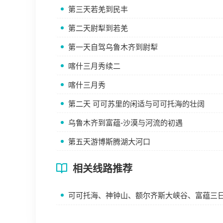
第三天若羌到民丰
第二天尉犁到若羌
第一天自驾乌鲁木齐到尉犁
喀什三月秀续二
喀什三月秀
第二天 可可苏里的闲适与可可托海的壮阔
乌鲁木齐到富蕴-沙漠与河流的初遇
第五天游博斯腾湖大河口
相关线路推荐
可可托海、神钟山、额尔齐斯大峡谷、富蕴三