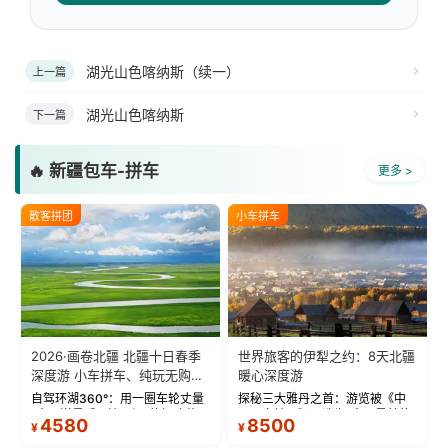
湖光山色喀纳斯（续一）
上一篇
湖光山色喀纳斯
下一篇
🔥 新疆包车-拼车
更多 >
散客拼团
小车拼车
2026·画卷北疆 北疆十日春季
世界旅客的伊犁之约：8天北疆
深度游 小车拼车、纯玩无购
暖心深度游
物！
自驾环湖360°：用一圈车轮丈量
探秘三大雅丹之首：游览被《中
“大西洋最后一滴眼泪”的极致蔚
国国家地理》评选为“中国最美的
4580
8500
¥
¥
蓝。 赛湖旅拍：甄选多款风格服
三大雅丹”第一名的克拉玛依魔鬼
饰，9张精修美照，定格赛里木湖
城。 中国第一村：探访仅存的图