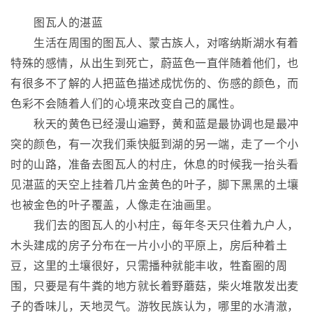
图瓦人的湛蓝
生活在周围的图瓦人、蒙古族人，对喀纳斯湖水有着
特殊的感情，从出生到死亡，蔚蓝色一直伴随着他们，也
有很多不了解的人把蓝色描述成忧伤的、伤感的颜色，而
色彩不会随着人们的心境来改变自己的属性。
秋天的黄色已经漫山遍野，黄和蓝是最协调也是最冲
突的颜色，有一次我们乘快艇到湖的另一端，走了一个小
时的山路，准备去图瓦人的村庄，休息的时候我一抬头看
见湛蓝的天空上挂着几片金黄色的叶子，脚下黑黑的土壤
也被金色的叶子覆盖，人像走在油画里。
我们去的图瓦人的小村庄，每年冬天只住着九户人，
木头建成的房子分布在一片小小的平原上，房后种着土
豆，这里的土壤很好，只需播种就能丰收，牲畜圈的周
围，只要是有牛粪的地方就长着野蘑菇，柴火堆散发出麦
子的香味儿，天地灵气。游牧民族认为，哪里的水清澈，