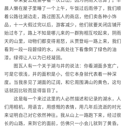
本来要去观鱼亭看一次日出，因为阴雨天也算了。早
晨人懒在屋子里睡了一个上午，午饭过后雨停了，我们顺
着公路往湖边走，路过图瓦人的商店，他们卖各种小饰
品，十一大假过完以后，游客减少，他们就要关闭店铺开
始过冬了，路上不知是哪儿来的一群狗相互咬起来，阴雨
天的山里，动物们都变得易怒，从贾登峪一路上来，我们
看到一段一段碧绿的水，从高处往下看像倒了绿色的油
漆。绿得让人以为已经凝固。
图瓦人有一个关于湖与井的说法：你看湖面多宽广，
可是它很浅，井的面积是小，但它本身就代表着一种深
度。当我亲见了湖面的辽阔，和它周围满山的黄色，这句
话就因比较而显得盲目了。
这是每一个来过这里的人必然描述和记录的湖水，人
们用相机，用语言，用感慨的表情，用几年后流逝的时光
来证明自己对它依然神往。我从山上一路跑下来，经过很
长的山路，来到它的面前，仿佛只一小会儿就到了黄昏。