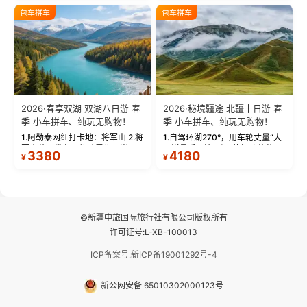
绝美瞬间。 赛湖坦克300跟车视
瓦人最大村落——禾木村，欣赏
包车拼车
包车拼车
频：专业摄影师...
晨雾与小木...
2026·春享双湖 双湖八日游 春
2026·秘境疆途 北疆十日游 春
季 小车拼车、纯玩无购物！
季 小车拼车、纯玩无购物！
1.阿勒泰网红打卡地：将军山 2.将
1.自驾环湖270°，用车轮丈量“大
军山落日缆车，体验雪都风光 3.
西洋最后一滴眼泪”的极致蔚蓝，
3380
4180
¥
¥
将军山，夕阳派对，蹦迪party 4.
让雪山、花海与深邃湖水在转弯
自驾赛里木湖360°环湖 5.二进赛
间连成自由的画卷。 2.特别赠送
湖随心游，邂逅湖畔日出浪漫...
那拉提景区3公里内，落地窗三钻
民宿 3.那...
©新疆中旅国际旅行社有限公司版权所有
许可证号:L-XB-100013
ICP备案号:新ICP备19001292号-4
新公网安备 65010302000123号