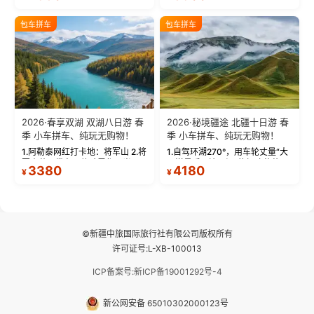
饰，9张精修美照，定格赛里木湖
城。 中国第一村：探访仅存的图
绝美瞬间。 赛湖坦克300跟车视
瓦人最大村落——禾木村，欣赏
包车拼车
包车拼车
频：专业摄影师...
晨雾与小木...
2026·春享双湖 双湖八日游 春
2026·秘境疆途 北疆十日游 春
季 小车拼车、纯玩无购物！
季 小车拼车、纯玩无购物！
1.阿勒泰网红打卡地：将军山 2.将
1.自驾环湖270°，用车轮丈量“大
军山落日缆车，体验雪都风光 3.
西洋最后一滴眼泪”的极致蔚蓝，
3380
4180
¥
¥
将军山，夕阳派对，蹦迪party 4.
让雪山、花海与深邃湖水在转弯
自驾赛里木湖360°环湖 5.二进赛
间连成自由的画卷。 2.特别赠送
湖随心游，邂逅湖畔日出浪漫...
那拉提景区3公里内，落地窗三钻
民宿 3.那...
©新疆中旅国际旅行社有限公司版权所有
许可证号:L-XB-100013
ICP备案号:新ICP备19001292号-4
新公网安备 65010302000123号