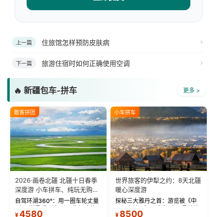
住旅馆怎样预防皮肤病
上一篇
旅游住宿时如何正确使用空调
下一篇
🔥 新疆包车-拼车
更多 >
散客拼团
小车拼车
2026·画卷北疆 北疆十日春季
世界旅客的伊犁之约：8天北疆
深度游 小车拼车、纯玩无购
暖心深度游
物！
自驾环湖360°：用一圈车轮丈量
探秘三大雅丹之首：游览被《中
“大西洋最后一滴眼泪”的极致蔚
国国家地理》评选为“中国最美的
4580
8500
¥
¥
蓝。 赛湖旅拍：甄选多款风格服
三大雅丹”第一名的克拉玛依魔鬼