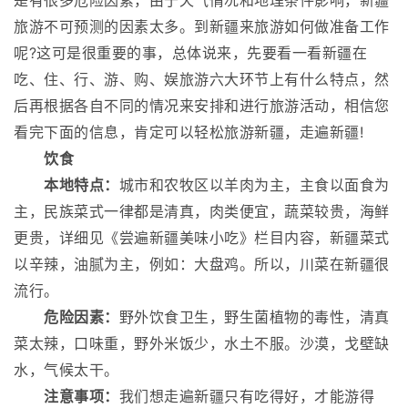
是有很多危险因素，由于天气情况和地理条件影响，新疆
旅游不可预测的因素太多。到新疆来旅游如何做准备工作
呢?这可是很重要的事，总体说来，先要看一看新疆在
吃、住、行、游、购、娱旅游六大环节上有什么特点，然
后再根据各自不同的情况来安排和进行旅游活动，相信您
看完下面的信息，肯定可以轻松旅游新疆，走遍新疆!
饮食
本地特点：
城市和农牧区以羊肉为主，主食以面食为
主，民族菜式一律都是清真，肉类便宜，蔬菜较贵，海鲜
更贵，详细见《尝遍新疆美味小吃》栏目内容，新疆菜式
以辛辣，油腻为主，例如：大盘鸡。所以，川菜在新疆很
流行。
危险因素：
野外饮食卫生，野生菌植物的毒性，清真
菜太辣，口味重，野外米饭少，水土不服。沙漠，戈壁缺
水，气候太干。
注意事项：
我们想走遍新疆只有吃得好，才能游得