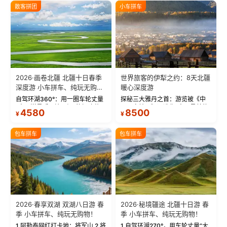
散客拼团
小车拼车
2026·画卷北疆 北疆十日春季
世界旅客的伊犁之约：8天北疆
深度游 小车拼车、纯玩无购
暖心深度游
物！
自驾环湖360°：用一圈车轮丈量
探秘三大雅丹之首：游览被《中
“大西洋最后一滴眼泪”的极致蔚
国国家地理》评选为“中国最美的
4580
8500
¥
¥
蓝。 赛湖旅拍：甄选多款风格服
三大雅丹”第一名的克拉玛依魔鬼
饰，9张精修美照，定格赛里木湖
城。 中国第一村：探访仅存的图
绝美瞬间。 赛湖坦克300跟车视
瓦人最大村落——禾木村，欣赏
包车拼车
包车拼车
频：专业摄影师...
晨雾与小木...
2026·春享双湖 双湖八日游 春
2026·秘境疆途 北疆十日游 春
季 小车拼车、纯玩无购物！
季 小车拼车、纯玩无购物！
1.阿勒泰网红打卡地：将军山 2.将
1.自驾环湖270°，用车轮丈量“大