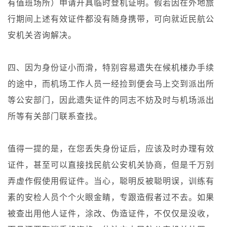
有值班场所）申请开具临时登机证明。假若因在外地旅
行期间上述有效证件都没有随身携带，可向就近民航公
安机关咨询解决。
四、因为身份证小而滑，特别容易遗失在候机楼办手续
的途中，而机场工作人员一经捡到便会马上交到派出所
等公安部门，因此遗失证件的同志不妨及时与机场派出
所等有关部门联系查找。
值得一提的是，在您丢失身份证后，应该及时办理有效
证件，甚至可以直接找民航公安机关协商，但是千万别
弄虚作假使用假证件。当心，聪明反被聪明误，训练有
素的安检人员个个火眼金睛，专跟造假者过不去。如果
被查出用他人证件，涂改、伪造证件，不仅仅是没收，