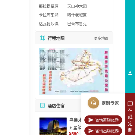
那拉提草原
天山神木园
卡拉库里湖
喀什老城区
达瓦昆沙漠
巴音布鲁克
行程地图
更多地图
定制专家
酒店住宿
所有酒店
在
线
乌鲁木齐美丽华大酒
咨询新疆旅游
定
五星级酒店
制
咨询出疆旅游
¥
580