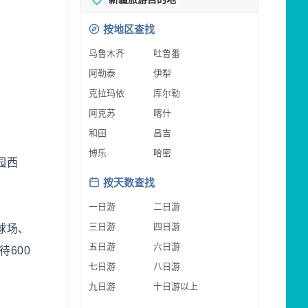
按地区查找
乌鲁木齐
吐鲁番
阿勒泰
伊犁
克拉玛依
库尔勒
阿克苏
喀什
和田
昌吉
博乐
哈密
园西
按天数查找
一日游
二日游
三日游
四日游
球场、
五日游
六日游
600
七日游
八日游
九日游
十日游以上