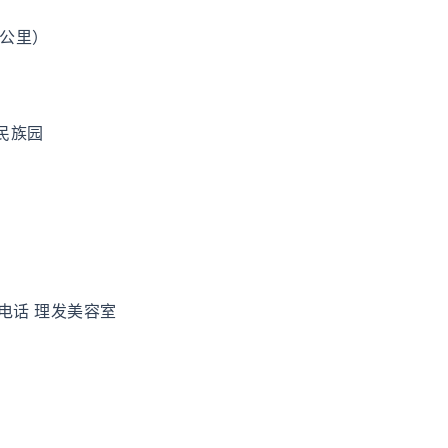
6公里）
民族园
D电话 理发美容室