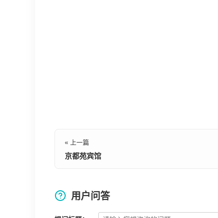
« 上一篇
京都苑宾馆
用户问答