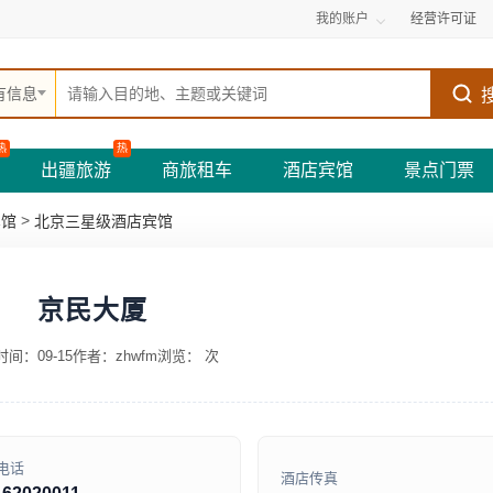
我的账户
经营许可证
有信息
热
热
出疆旅游
商旅租车
酒店宾馆
景点门票
>
宾馆
北京三星级酒店宾馆
京民大厦
间：09-15
作者：zhwfm
浏览：
次
电话
酒店传真