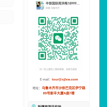
tour@xjlxw.com
E-mail：
乌鲁木齐市沙依巴克区伊宁路
地址：
89号新丰大厦A座7楼
新疆旅游目的地