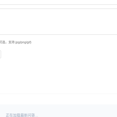
可选，支持 jpg/png/gif)
正在加载最新问答...