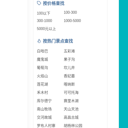
按价格查找
100-300
100以下
300-1000
1000-5000
5000元以上
按热门景点查找
白哈巴
五彩滩
魔鬼城
果子沟
葡萄沟
坎儿井
火焰山
香妃墓
莲花湖
喀纳斯
禾木村
可可托海
库尔德宁
赛里木湖
南山牧场
天山天池
交河故城
高昌古城
罗布人村寨
胡杨林公园