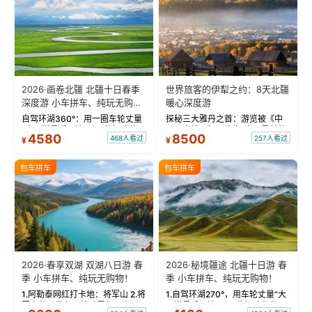
2026·画卷北疆 北疆十日春季
世界旅客的伊犁之约：8天北疆
深度游 小车拼车、纯玩无购
暖心深度游
物！
自驾环湖360°：用一圈车轮丈量
探秘三大雅丹之首：游览被《中
“大西洋最后一滴眼泪”的极致蔚
国国家地理》评选为“中国最美的
4580
8500
468人看过
257人看过
¥
¥
蓝。 赛湖旅拍：甄选多款风格服
三大雅丹”第一名的克拉玛依魔鬼
饰，9张精修美照，定格赛里木湖
城。 中国第一村：探访仅存的图
绝美瞬间。 赛湖坦克300跟车视
瓦人最大村落——禾木村，欣赏
包车拼车
包车拼车
频：专业摄影师...
晨雾与小木...
2026·春享双湖 双湖八日游 春
2026·秘境疆途 北疆十日游 春
季 小车拼车、纯玩无购物！
季 小车拼车、纯玩无购物！
1.阿勒泰网红打卡地：将军山 2.将
1.自驾环湖270°，用车轮丈量“大
军山落日缆车，体验雪都风光 3.
西洋最后一滴眼泪”的极致蔚蓝，