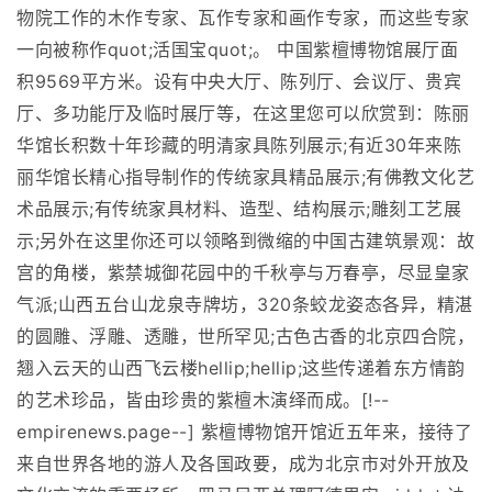
物院工作的木作专家、瓦作专家和画作专家，而这些专家
一向被称作quot;活国宝quot;。 中国紫檀博物馆展厅面
积9569平方米。设有中央大厅、陈列厅、会议厅、贵宾
厅、多功能厅及临时展厅等，在这里您可以欣赏到：陈丽
华馆长积数十年珍藏的明清家具陈列展示;有近30年来陈
丽华馆长精心指导制作的传统家具精品展示;有佛教文化艺
术品展示;有传统家具材料、造型、结构展示;雕刻工艺展
示;另外在这里你还可以领略到微缩的中国古建筑景观：故
宫的角楼，紫禁城御花园中的千秋亭与万春亭，尽显皇家
气派;山西五台山龙泉寺牌坊，320条蛟龙姿态各异，精湛
的圆雕、浮雕、透雕，世所罕见;古色古香的北京四合院，
翘入云天的山西飞云楼hellip;hellip;这些传递着东方情韵
的艺术珍品，皆由珍贵的紫檀木演绎而成。[!--
empirenews.page--] 紫檀博物馆开馆近五年来，接待了
来自世界各地的游人及各国政要，成为北京市对外开放及