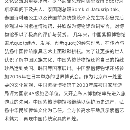
文化交流的重要场所。罗马尼亚总理阿德里安middot;讷
斯塔塞阁下及夫人、泰国副总理Somkid Jatusripitak、
泰国诗琳通公主以及德国前总统魏茨泽克先生等都曾先后
参观过中国紫檀博物馆，并欣然为博物馆题词留言，对博
物馆予以了极高的评价与赞赏。 几年来，中国紫檀博物馆
秉承quot;继承、发展、创新quot;的经营理念，在传承与
弘扬中国传统家具艺术上面默默耕耘。为了让更多的世人
认识了解中国民族文化，中国紫檀博物馆还将自己的馆藏
珍品运到美国、韩国等国家展出。中国紫檀博物馆还将参
加2005年在日本举办的世界博览会。作为北京市一处重
要的文化景观，中国紫檀博物馆于2003年底被国家旅游
局评为国家4A级旅游单位，又开启私人博物馆率先进入旅
游业的先河。中国紫檀博物馆将继续以保护历史遗产，弘
扬中华民族传统文化为己任。全方位高水平地展示紫檀艺
术魅力，再现中国传统家具的辉煌。