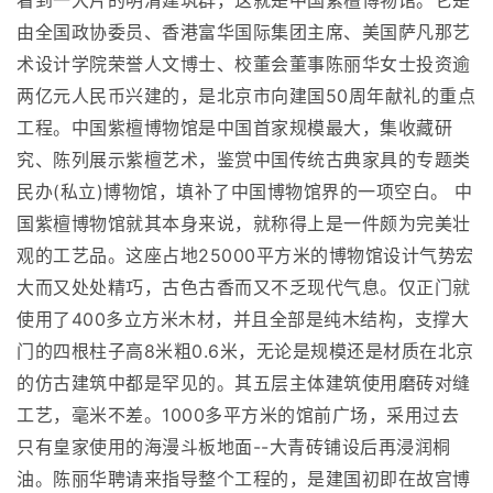
看到一大片的明清建筑群，这就是中国紫檀博物馆。它是
由全国政协委员、香港富华国际集团主席、美国萨凡那艺
术设计学院荣誉人文博士、校董会董事陈丽华女士投资逾
两亿元人民币兴建的，是北京市向建国50周年献礼的重点
工程。中国紫檀博物馆是中国首家规模最大，集收藏研
究、陈列展示紫檀艺术，鉴赏中国传统古典家具的专题类
民办(私立)博物馆，填补了中国博物馆界的一项空白。 中
国紫檀博物馆就其本身来说，就称得上是一件颇为完美壮
观的工艺品。这座占地25000平方米的博物馆设计气势宏
大而又处处精巧，古色古香而又不乏现代气息。仅正门就
使用了400多立方米木材，并且全部是纯木结构，支撑大
门的四根柱子高8米粗0.6米，无论是规模还是材质在北京
的仿古建筑中都是罕见的。其五层主体建筑使用磨砖对缝
工艺，毫米不差。1000多平方米的馆前广场，采用过去
只有皇家使用的海漫斗板地面--大青砖铺设后再浸润桐
油。陈丽华聘请来指导整个工程的，是建国初即在故宫博