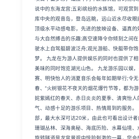
说中的东海龙宫;五彩缤纷的水族馆，可观赏到
库中央的观音岛，登岛远眺，远山近水尽收眼
顶级水平动感电影，先进的放映设备、逼真的
与大自然搏击的乐趣;高空速降令你倾刻之间在
驶水上自驾艇碧波泛舟;观光游船、快艇带你饱
梦。 九龙在为游人提供娱乐的同时也提供了
美味的同时饱览湖光山色。 九龙游乐园以娱
赛、明快怡人的消夏音乐会每年如期举行;令无
春、“火树银花不夜天的烟花爆竹节等，都为游客的休闲
姹紫嫣红的春天、赤日炎炎的夏季、清爽怡人
气、动感十足的游乐项目、热情周到的服务。
部，最大水深可达20米，由此也可看出设计者
珊瑚丛林、深海奥秘、海底历险、水幕仙境、
旋转隧道是龙宫景观中惊险刺激的一幕，您会