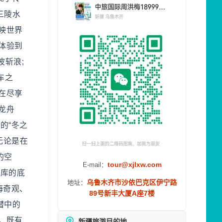
三陵水
映世界
体验到
波斩浪;
车之
在尽享
龙舟
的“冬之
 无论是在
的空
tour@xjlxw.com
E-mail：
水库的底
乌鲁木齐市沙依巴克区伊宁路
地址：
海奇观、
89号新丰大厦A座7楼
潜中的
，既有
新疆旅游目的地