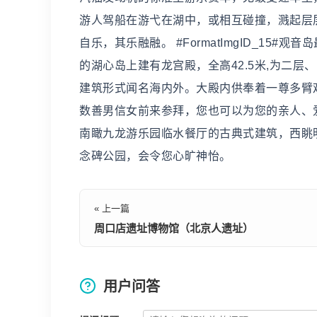
游人驾船在游弋在湖中，或相互碰撞，溅起层
自乐，其乐融融。 #FormatImgID_1
的湖心岛上建有龙宫殿，全高42.5米,为二
建筑形式闻名海内外。大殿内供奉着一尊多臂观
数善男信女前来参拜，您也可以为您的亲人、
南瞰九龙游乐园临水餐厅的古典式建筑，西眺
念碑公园，会令您心旷神怡。
« 上一篇
周口店遗址博物馆（北京人遗址）
用户问答