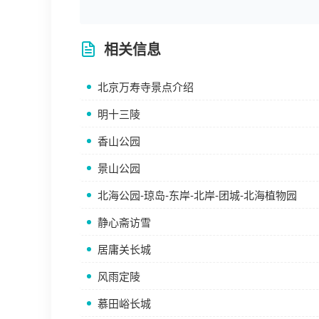
相关信息
北京万寿寺景点介绍
明十三陵
香山公园
景山公园
北海公园-琼岛-东岸-北岸-团城-北海植物园
静心斋访雪
居庸关长城
风雨定陵
慕田峪长城