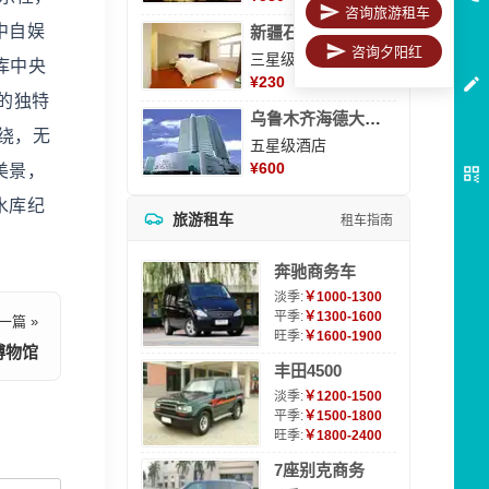
咨询旅游租车
中自娱
新疆石河子凯瑞酒店
咨询夕阳红
三星级酒店
库中央
¥
230
的独特
乌鲁木齐海德大酒店
绕，无
五星级酒店
¥
600
美景，
水库纪
旅游租车
租车指南
奔驰商务车
淡季:
￥1000-1300
平季:
￥1300-1600
一篇 »
旺季:
￥1600-1900
博物馆
丰田4500
淡季:
￥1200-1500
平季:
￥1500-1800
旺季:
￥1800-2400
7座别克商务