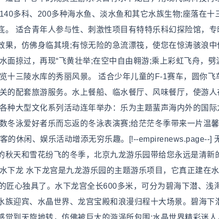
140多科、200多种海水鱼、淡水鱼和其它水族生物;座落在十
底。 适合青年人参与性、刺激性项目有特特乐科幻探险馆，专
效果，仿佛身临其境;有惊无险的急流漂筏，使您在惊涛骇浪中
水面掠过，再现“飞黄壮举;在空中自由翱游;乘上彩虹飞舟，劈
览十三陵水库的秀丽风景。 适合少年儿童的F-1赛车，圆你飞
相关的配套旅游服务。水上餐船、临水餐厅、风味餐厅，使游人
，各种大型文化系列活动连年举办：乐为主题蜚声海内外的国际
数冬泳爱好者乐而忘返的冬泳表演赛;给茫茫冬季带来一片温馨
、娱乐活动增添无穷乐趣。[!--empirenews.page--]
的秋天和雪花纷飞的冬季，北京九龙游乐园带给您永远是清新
 水下龙 水下龙宫是九龙游乐园的主题游乐项目，它真正建在
的匠心独具了。水下龙宫全长600多米，可分为碧海下潜、浅
水族迎宾、水晶世界、龙宫宝殿和浪漫归程十大场景。碧海下
感觉到天旋地转，仿佛被巨大的漩涡所包围;水晶世界精彩迷人