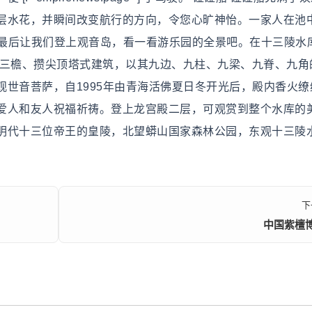
层水花，并瞬间改变航行的方向，令您心旷神怡。一家人在池
5#观音岛最后让我们登上观音岛，看一看游乐园的全景吧。在十三陵水
层、三檐、攒尖顶塔式建筑，以其九边、九柱、九梁、九脊、九角
世音菩萨，自1995年由青海活佛夏日冬开光后，殿内香火缭
爱人和友人祝福祈祷。登上龙宫殿二层，可观赏到整个水库的
明代十三位帝王的皇陵，北望蟒山国家森林公园，东观十三陵
下
中国紫檀