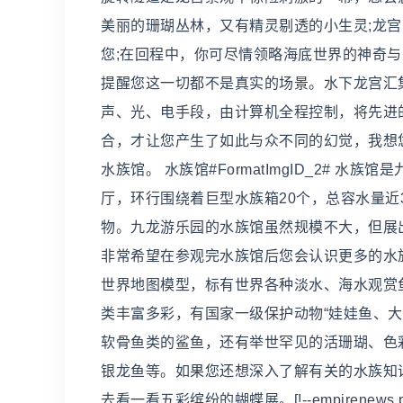
美丽的珊瑚丛林，又有精灵剔透的小生灵;龙
您;在回程中，你可尽情领略海底世界的神奇
提醒您这一切都不是真实的场景。水下龙宫汇
声、光、电手段，由计算机全程控制，将先进
合，才让您产生了如此与众不同的幻觉，我想
水族馆。 水族馆#FormatImgID_2# 
厅，环行围绕着巨型水族箱20个，总容水量近
物。九龙游乐园的水族馆虽然规模不大，但展
非常希望在参观完水族馆后您会认识更多的水
世界地图模型，标有世界各种淡水、海水观赏
类丰富多彩，有国家一级保护动物“娃娃鱼、
软骨鱼类的鲨鱼，还有举世罕见的活珊瑚、色
银龙鱼等。如果您还想深入了解有关的水族知
去看一看五彩缤纷的蝴蝶展。[!--empirenew