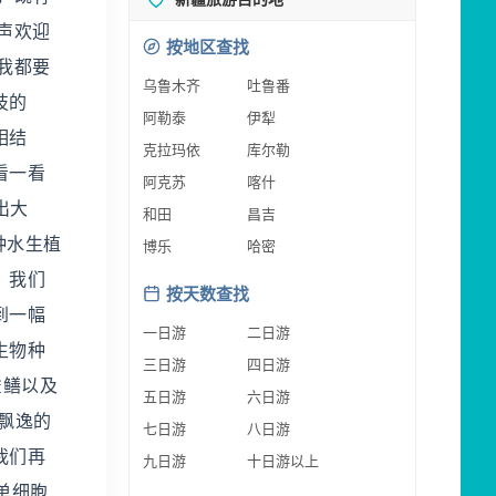
声欢迎
按地区查找
我都要
乌鲁木齐
吐鲁番
技的
阿勒泰
伊犁
相结
克拉玛依
库尔勒
看一看
阿克苏
喀什
出大
和田
昌吉
种水生植
博乐
哈密
，我们
按天数查找
到一幅
一日游
二日游
生物种
三日游
四日游
雀鳝以及
五日游
六日游
飘逸的
七日游
八日游
我们再
九日游
十日游以上
等单细胞