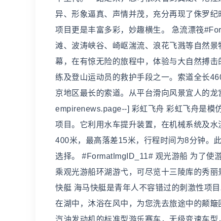
异、形象逼真、声情并茂，充分再现了侏罗纪
项目更是丰富多彩，妙趣横生。 急流漂筏#For
滩、波涛峡谷、崎岖湍流、浪花飞溅等自然景
幕，在有惊无险的旅程中，体验与大自然搏击的乐趣
练及登山运动员的救护手段之一。索道全长460
京地区最长的索道。从平台滑向风景宜人的龙宫
empirenews.page--] 彩虹飞舟 
项目。它利用水车提升装置，在机械系统及水
400米，最高落差15米，行程时间为8分钟
选择。 #FormatImgID_11# 观光游
乘观光游船环湖游弋，可尽览十三陵库的秀丽
快艇 海马快艇是青年人不容错过的刺激性项
在湖中，沐浴在风中，为您洗去旅途中的颠簸困
汽油发动机的标准型游乐赛车，无级变速车型，便 [!-