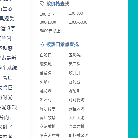
按价格查找
持生态
100-300
100以下
具观赏
300-1000
1000-5000
运“8字
5000元以上
天兰闪
按热门景点查找
下动感
白哈巴
五彩滩
代表最新
魔鬼城
果子沟
整个系统
葡萄沟
坎儿井
、高山
火焰山
香妃墓
动感巨
莲花湖
喀纳斯
越时光
禾木村
可可托海
赏型游乐项
库尔德宁
赛里木湖
谷内，
南山牧场
天山天池
交河故城
高昌古城
来到了
罗布人村寨
胡杨林公园
神态各