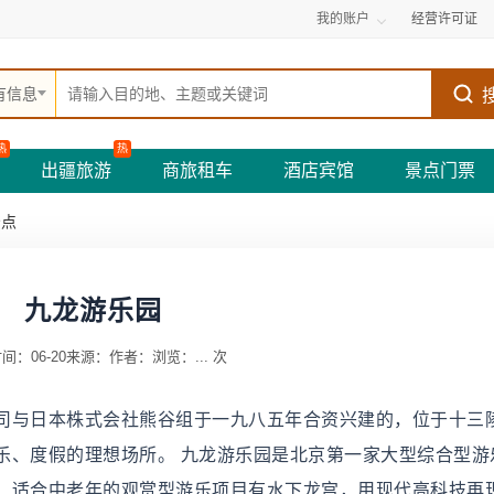
我的账户
经营许可证
有信息
热
热
出疆旅游
商旅租车
酒店宾馆
景点门票
景点
九龙游乐园
间：06-20
来源：
作者：
浏览：
...
次
司与日本株式会社熊谷组于一九八五年合资兴建的，位于十三
乐、度假的理想场所。 九龙游乐园是北京第一家大型综合型游
。适合中老年的观赏型游乐项目有水下龙宫，用现代高科技再