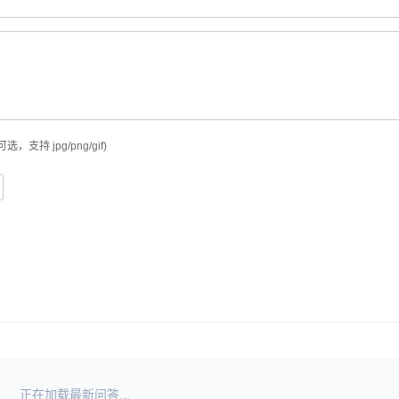
可选，支持 jpg/png/gif)
正在加载最新问答...