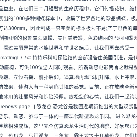
是益虫，在它们三个月短暂的生命历程中，它们传播花粉、维
出的1000多种蝴蝶标本中，收集了世界各地的珍品蝴蝶，极
达300mm，因此制成一只完美的标本极为不易;产于巴西的幸
带动物图形的秘鲁猫头鹰蝶、美国猫脸蝶，色彩绚丽的巴西国蝶
。看过美丽异常的水族世界和举世名蝶后，让我们再去感受一
matImgID_5# 特特乐科幻探险馆的全部设备由美国引进，是
动座椅，可供100位游人同时观看。所谓动感电影简言之就是
颠簸、左倾右摇、前扑后仰，逼真地再现飞机升降、水上冲浪
响效果，使游人有一种身临其境的感觉。目前，正在放映全新
地冰川的壮丽风光和惊险滑翔。放松您的心情，让我们一起跨
renews.page--] 恐龙谷 恐龙谷是我园近期新推出的大型观
游乐、动感、参与于一体的一座现代新型恐龙乐园。 进入恐龙
建筑相映成辉，这里完全仿真恐龙生活时代的地貌，好象您已
龙、恐爪龙、马门溪龙、三角龙、霸王龙等十几种恐龙，它们