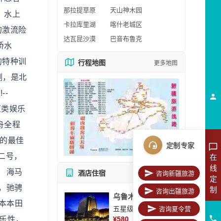
那拉提草原
天山神木园
，水上
卡拉库里湖
喀什老城区
的激流险
达瓦昆沙漠
巴音布鲁克
桥水
的特种训
行程地图
更多地图
测，是北
--
道类娱乐
舟全程
激的最佳
定制专家
龙二号，
在
线
 海马
酒店住宿
咨询新疆旅游
所有酒店
定
，驰骋
制
咨询出疆旅游
乌鲁木齐美丽华大酒
本本田
五星级酒店
咨询夏令营
娱乐性，
¥
580