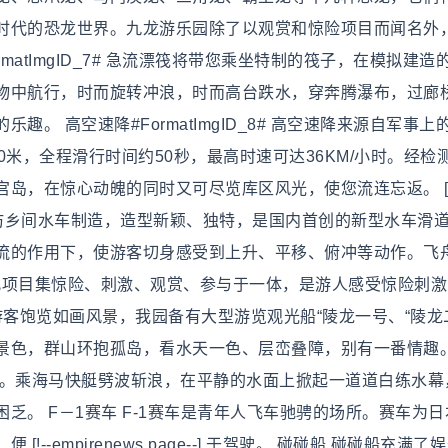
时代的恐龙世界。九龙游乐园除了以观赏和惊险项目而闻名外
matImgID_7# 急流漂筏将带您乘坐特制的筏子，在模拟建造
物中航行，时而旋转冲浪，时而高台跌水，穿奔腾瀑布，过廊
。 高空速降#FormatImgID_8# 高空速降来源自军事上
米，全程滑行时间约50秒，最高时速可达36KM/小时。经检
岛，在惊心动魄的同时又可尽览库区风光，使您流连忘返。 [!
彩虹飞舟是模仿乡间水车制造，造型新颖、独特，是国内首创的新型水车滑
流的作用下，使游客切身感受到上升、平移、俯冲等动作。飞
。此项目集惊险、刺激、观赏、参与于一体，是游人感受惊险刺
船 为了使游客饱览如画风景，我园备有大型游览观光船“陵龙一号、“陵
景色，群山环抱孤岛，看水天一色、层峦叠障，别有一番情趣。
目。乘海马快艇劈波斩浪，在平静的水面上掀起一道道白练水幕
乏。 F－1赛车 F-1赛车是青年人飞车驰骋的场所。赛车为日
-empirenews.page--] 于驾驶。 碰碰船 碰碰船充满了