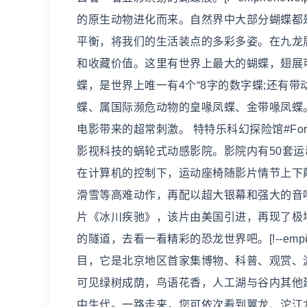
的原生动物进化而来。自然界中大部分蝴蝶都
平衡，将我们的生活装点的多彩多姿。在九龙展
和收藏价值。这里有世界上最大的蝴蝶，翅展可
蝶，是世界上唯一有4个“8字的数字蝶;还有
蝶、属国际濒危动物的皇喙凤蝶、金带喙凤蝶
电影带来的超常刺激。 特特乐科幻探险馆#For
影视科技的蜗轮式动感影院。影院内有50套运
在计算机的控制下，运动座椅随影片情节上下
滑雪等高难动作，再配以超大银幕和强大的音
片《冰川疾驰》，该片由美国引进，再现了极
的隧道，去看一看精彩的恐龙世界吧。[!--empi
目，它是北京地区首家集博物、科普、观赏、
可见绿树成荫，鸟语花香，人工湖与谷内其他
中生代。一路走来，您可依次看到翼龙、沱江