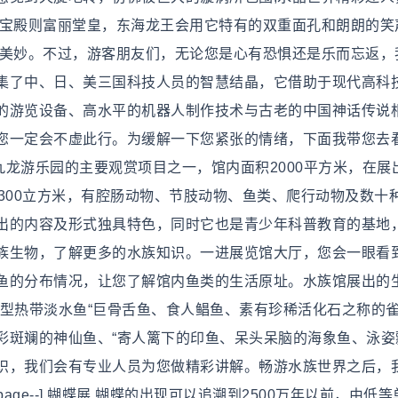
宫宝殿则富丽堂皇，东海龙王会用它特有的双重面孔和朗朗的笑
与美妙。不过，游客朋友们，无论您是心有恐惧还是乐而忘返，
集了中、日、美三国科技人员的智慧结晶，它借助于现代高科
的游览设备、高水平的机器人制作技术与古老的中国神话传说
您一定会不虚此行。为缓解一下您紧张的情绪，下面我带您去
水族馆是九龙游乐园的主要观赏项目之一，馆内面积2000平方米，在展
300立方米，有腔肠动物、节肢动物、鱼类、爬行动物及数十
出的内容及形式独具特色，同时它也是青少年科普教育的基地
族生物，了解更多的水族知识。一进展览馆大厅，您会一眼看
鱼的分布情况，让您了解馆内鱼类的生活原址。水族馆展出的
大型热带淡水鱼“巨骨舌鱼、食人鲳鱼、素有珍稀活化石之称的
彩斑斓的神仙鱼、“寄人篱下的印鱼、呆头呆脑的海象鱼、泳姿
识，我们会有专业人员为您做精彩讲解。畅游水族世界之后，
s.page--] 蝴蝶展 蝴蝶的出现可以追溯到2500万年以前，由低