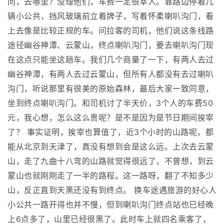
问，去哪里？没理他们，车费一定很宰人。靠路边停着几
辆小公共，挡风玻璃前立着牌子，写着怀柔喇叭沟门，看
上去像是比较正规的车。问拉客的司机，他们说这条线路
途径幽谷神潭、云蒙山，终点喇叭沟门，要去喇叭沟门现
在这点只能坐这趟车。我们几个商量了一下，有两人去过
幽谷神潭，有两人去过云蒙山，但所有人都没有去过喇叭
沟门，听说那里有很美的原始森林，最后大家一致同意，
坐到终点喇叭沟门。和司机讨了半天价，3个人的车费50
元，我心想，怎么这么贵呢？是不是因为是节日期间挨宰
了？ 事实证明，挨宰也算值了，近3个小时的山路呢，都
能从北京到天津了，真没有想到会是这么远。上次去云蒙
山，走了九曲十八弯的山路就觉得很远了，不曾想，到云
蒙山也就刚刚走了一半的路程。这一路呀，翻了不知多少
山，反正直到天黑还没有到终点。 换车途遇旅游的好心人
小公共一路开得也并不慢，但到喇叭沟门终点站也已经晚
上6点多了，山里已经很黑了。此时车上就四名乘客了，