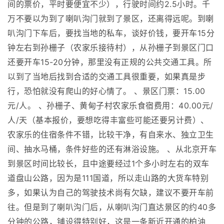
间的票价，平时要便宜不少），行驶时间约2.5小时。千
万不要以为到了喇叭沟门就到了景区，还离得远呢。到喇
叭沟门下车后，要找当地的私车，谈好价钱，要开车15分
钟左右到孙栅子（农家乐接待村），从孙栅子到景区门口
还要开车15-20分钟，那里没有正规的公共交通工具。所
以到了当地后找到合适的交通工具很重要，如果真是步
行，恐怕就没有爬山的好心情了。 、景区门票：15.00
元/人。 、孙栅子、黄甸子村农家乐食宿费用：40.00元/
人/天（基本报价，要想吃得丰富些可能还要另计费）、
农家乐的住宿条件不错，比较干净，有自来水、独立卫生
间、抽水马桶，条件好些的还有淋浴设施。 、从北京开车
到景区时间比较长，且中途要经过1个多小时左右的双车
道盘山公路，因为是111国道，所以走山路的大货车特别
多，如果认为自己的驾驶技术尚有欠缺，建议不要开车前
往。但是到了喇叭沟门后，从喇叭沟门直达景区的约40多
分钟的公路，铺设得特别好，这是一条新近开通的柏油