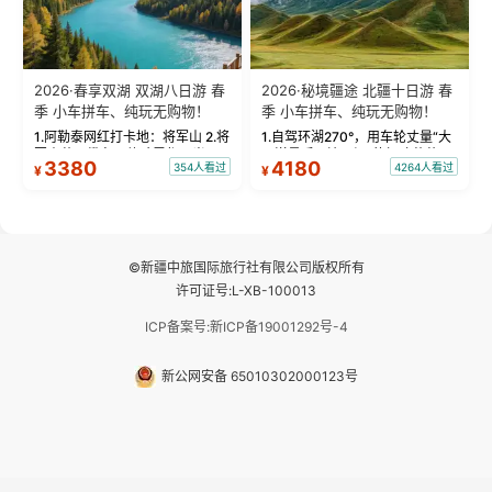
2026·春享双湖 双湖八日游 春
2026·秘境疆途 北疆十日游 春
季 小车拼车、纯玩无购物！
季 小车拼车、纯玩无购物！
1.阿勒泰网红打卡地：将军山 2.将
1.自驾环湖270°，用车轮丈量“大
军山落日缆车，体验雪都风光 3.
西洋最后一滴眼泪”的极致蔚蓝，
3380
4180
354人看过
4264人看过
¥
¥
将军山，夕阳派对，蹦迪party 4.
让雪山、花海与深邃湖水在转弯
自驾赛里木湖360°环湖 5.二进赛
间连成自由的画卷。 2.特别赠送
湖随心游，邂逅湖畔日出浪漫...
那拉提景区3公里内，落地窗三钻
民宿 3.那...
©新疆中旅国际旅行社有限公司版权所有
许可证号:L-XB-100013
ICP备案号:新ICP备19001292号-4
新公网安备 65010302000123号