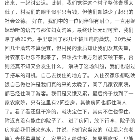
出来，一起讨公道。此刻，我们觉得这个村子整体素质太
低了，村民们的眼里似乎只有钱，但他们却缺少了起码的
社会公德。 好在，我们中的一位同伴很有耐心，一直用娓
娓动听的语言与那位妇女沟通，最终让她无理可辩，我们
赔了她20元，手里拿回了那几个被压扁的蘑菇。20元买
回几个蘑菇不算便宜，但村民的素质却让我们及其失望，
对农家乐也乐不起来了，只想找个地方赶紧安顿下来，否
则还真不知又会发生什么。 解决了这场纠纷，我们也谢过
了搭车的司机，自己去找住的地方了。 入住农家乐想吃晚
饭自己做也许是我们真的来的太晚了，问了几家农家院，
都已经住满了游客。我们是又饿又累，最后终于找到了一
家农家院，只有这里有2间空房，其他房间也都住满人
了。看了看还挺干净的，就决定住下，其实不住也得住，
附近真没有能住的院子了。 进了房间，放下行李，院子的
房东给我们送来热水，并说，他们家当家的（就是房东老
婆）去怀柔县城了，家里没人给做饭，如果要吃饭，只能