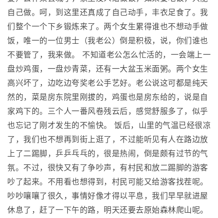
自己做。呵，到这里还真成了自己动手，丰衣足食了。我
们整个一个下乡锻炼来了。两个女生累得谁也不想动手做
饭，唯一的一位男士（我老公）倒是积极，说，你们谁也
不要管了，我来做。 不知道老公怎么忙活的，一会端上一
盘炒鸡蛋，一盘炒青菜，还有一大盆玉米面粥。两个女生
高兴坏了，边吃边夸奖老公手艺好。老公说这可都是纯天
然的，菜是房东院里刚拔的，鸡蛋也是房东给的，说是自
家鸡下的。三个人一番风卷残云后，感觉舒服多了，似乎
也忘记了刚才发生的不愉快。 饭后，山里的气温已经很凉
了，我们也不想再到街上逛了，不过能听见有人在路边放
上了二踢脚，乒乒乓乓的，很是热闹，倒是颇有过节的气
氛。不过，很快又有了争吵声，有村民和放二踢脚的游客
吵了起来。不用看也想得到，村民可能又给游客找茬呢。
吵吵嚷嚷了很久，事情好像才得以平息，我们早早就进屋
休息了，赶了一下午的路，明天还要去原始森林爬山呢。