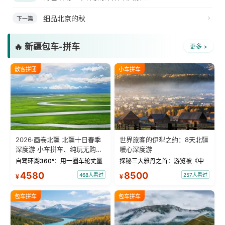
细品北京的秋
下一篇
🔥 新疆包车-拼车
更多 >
散客拼团
小车拼车
2026·画卷北疆 北疆十日春季
世界旅客的伊犁之约：8天北疆
深度游 小车拼车、纯玩无购
暖心深度游
物！
自驾环湖360°：用一圈车轮丈量
探秘三大雅丹之首：游览被《中
“大西洋最后一滴眼泪”的极致蔚
国国家地理》评选为“中国最美的
4580
8500
468人看过
257人看过
¥
¥
蓝。 赛湖旅拍：甄选多款风格服
三大雅丹”第一名的克拉玛依魔鬼
饰，9张精修美照，定格赛里木湖
城。 中国第一村：探访仅存的图
绝美瞬间。 赛湖坦克300跟车视
瓦人最大村落——禾木村，欣赏
包车拼车
包车拼车
频：专业摄影师...
晨雾与小木...