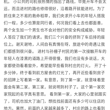
机。 小公共的司机很热情的指出了路线，毕竟开车不会太
远，而且进村的路也修得很好，沿着路开就能进村。为了
抓住来之不易的救命稻草，我们央求开小车的年轻人搭我
们一程，多少也算是同行者，何况我们看上去也都面善，
两个女生加一个男生也不会对他们的安全构成威胁，年轻
人答应了我们的请求。我们三个兴奋的挤到了车后排的座
位上。谢天谢地，人间自有真情在呀，旅途中的奇遇让我
们都感到很兴奋。 进村与孙栅子村民的第一次接触开车的
年轻人在漆黑的道路上开得很慢，我们也没有多说话，大
家都使劲看着窗外，希望能早些看到村庄的灯火。 开了十
多分钟，终于看到前方屋舍的灯光了，再开近些看到房子
的招牌上写着第一家。有意思，到了第一家，就意味着里
面会有第二家，第三家，就说明到村子了。这个第一家农
家院起的名字真有意思。 看到第一家，大家的心里就踏实
了，司机也加大了油门，想找找前面还有多少可以住店的
地方。果然，前面的人家越来越多了，村庄的路上也看到