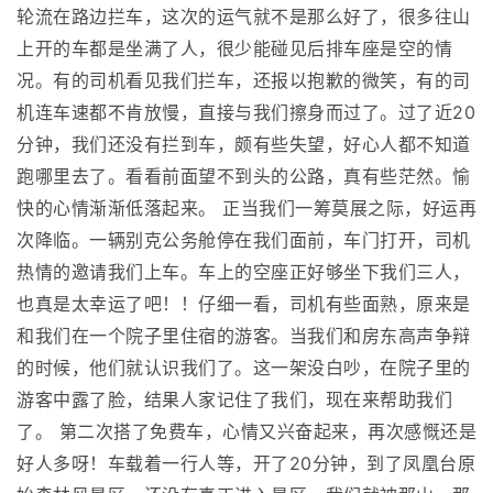
轮流在路边拦车，这次的运气就不是那么好了，很多往山
上开的车都是坐满了人，很少能碰见后排车座是空的情
况。有的司机看见我们拦车，还报以抱歉的微笑，有的司
机连车速都不肯放慢，直接与我们擦身而过了。过了近20
分钟，我们还没有拦到车，颇有些失望，好心人都不知道
跑哪里去了。看看前面望不到头的公路，真有些茫然。愉
快的心情渐渐低落起来。 正当我们一筹莫展之际，好运再
次降临。一辆别克公务舱停在我们面前，车门打开，司机
热情的邀请我们上车。车上的空座正好够坐下我们三人，
也真是太幸运了吧！！仔细一看，司机有些面熟，原来是
和我们在一个院子里住宿的游客。当我们和房东高声争辩
的时候，他们就认识我们了。这一架没白吵，在院子里的
游客中露了脸，结果人家记住了我们，现在来帮助我们
了。 第二次搭了免费车，心情又兴奋起来，再次感慨还是
好人多呀！车载着一行人等，开了20分钟，到了凤凰台原