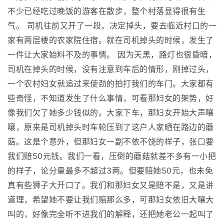
不少已经吃过晚饭的游客在散步，整个村落显得很有生
气。 司机往前又开了一段，决定掉头，要去临近村口的一
家有两层楼的农家院住宿。就在司机掉头的时候，发生了
一件让大家始料不及的事情。 因为天黑，路灯也很昏暗，
司机在掉头的时候，没有注意到车后的情形，刚掉过头，
一个农村妇女就追过来使劲的拍打我们的车门。大家都有
些奇怪，不知道发生了什么事情，可看那妇女的架势，好
像我们欠了她多少钱似的。大家下车，那妇女开始大声嚷
嚷，原来是司机掉头时车轮压到了这户人家晒在路边的蘑
菇。这是个意外，但那妇女一副不依不饶的样子，张口要
我们赔50元钱。我们一看，压倒的蘑菇就差不多有一小把
的样子，论分量最多不超过3两。但要赔她50元，也未免
真有些狮子大开口了。我们和那妇女又是赔不是，又是讲
道理，希望她不要让我们赔那么多，可那妇女依旧大嚷大
叫的，好像完全听不进我们的解释，还把她老公一起叫了