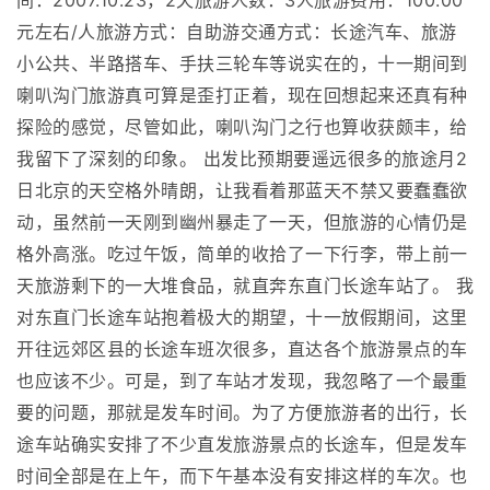
间：2007.10.23，2天旅游人数：3人旅游费用：100.00
元左右/人旅游方式：自助游交通方式：长途汽车、旅游
小公共、半路搭车、手扶三轮车等说实在的，十一期间到
喇叭沟门旅游真可算是歪打正着，现在回想起来还真有种
探险的感觉，尽管如此，喇叭沟门之行也算收获颇丰，给
我留下了深刻的印象。 出发比预期要遥远很多的旅途月2
日北京的天空格外晴朗，让我看着那蓝天不禁又要蠢蠢欲
动，虽然前一天刚到幽州暴走了一天，但旅游的心情仍是
格外高涨。吃过午饭，简单的收拾了一下行李，带上前一
天旅游剩下的一大堆食品，就直奔东直门长途车站了。 我
对东直门长途车站抱着极大的期望，十一放假期间，这里
开往远郊区县的长途车班次很多，直达各个旅游景点的车
也应该不少。可是，到了车站才发现，我忽略了一个最重
要的问题，那就是发车时间。为了方便旅游者的出行，长
途车站确实安排了不少直发旅游景点的长途车，但是发车
时间全部是在上午，而下午基本没有安排这样的车次。也