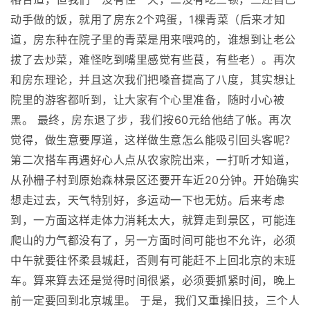
动手做的饭，就用了房东2个鸡蛋，1棵青菜（后来才知
道，房东种在院子里的青菜是用来喂鸡的，谁想到让老公
拔了去炒菜，难怪吃到嘴里感觉有些茛，有些老）。再次
和房东理论，并且这次我们把嗓音提高了八度，其实想让
院里的游客都听到，让大家有个心里准备，随时小心被
黑。 最终，房东退了步，我们按60元给他结了帐。再次
觉得，做生意要厚道，这样做生意怎么能吸引回头客呢？
第二次搭车再遇好心人点从农家院出来，一打听才知道，
从孙栅子村到原始森林景区还要开车近20分钟。开始确实
想走过去，天气特别好，多运动一下也无妨。后来考虑
到，一方面这样走体力消耗太大，就算走到景区，可能连
爬山的力气都没有了，另一方面时间可能也不允许，必须
中午就要往怀柔县城赶，否则有可能赶不上回北京的末班
车。算来算去还是觉得时间很紧，必须要抓紧时间，晚上
前一定要回到北京城里。 于是，我们又重操旧技，三个人