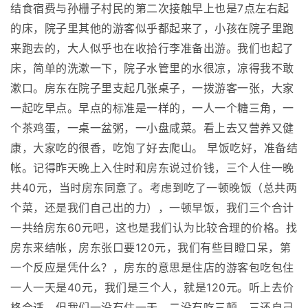
结食宿费与孙栅子村民的第二次接触早上也是7点左右起
的床，院子里其他的游客似乎都起来了，小孩在院子里跑
来跑去的，大人似乎也在收拾行李准备出游。我们也起了
床，简单的洗漱一下，院子水管里的水很凉，凉得我不敢
漱口。房东在院子里支起几张桌子，一拨游客一张，大家
一起吃早点。早点的标准是一样的，一人一个糖三角，一
个茶鸡蛋，一桌一盆粥，一小盘咸菜。看上去又营养又健
康，大家吃的很香，吃饱了好去爬山。 早饭吃好，准备结
帐。记得昨天晚上入住时和房东说过价钱，三个人住一晚
共40元，当时房东同意了。考虑到吃了一顿晚饭（总共两
个菜，还是我们自己出的力），一顿早饭，我们三个合计
一共给房东60元吧，这也是我们认为比较合理的价格。找
房东来结帐，房东张口要120元，我们有些目瞪口呆，第
一个反应是凭什么？，房东的意思是住店的游客包吃包住
一人一天是40元，我们是三个人，就是120元。听上去价
格合适，但我们一没有住一天，二没有吃三顿，三还自己