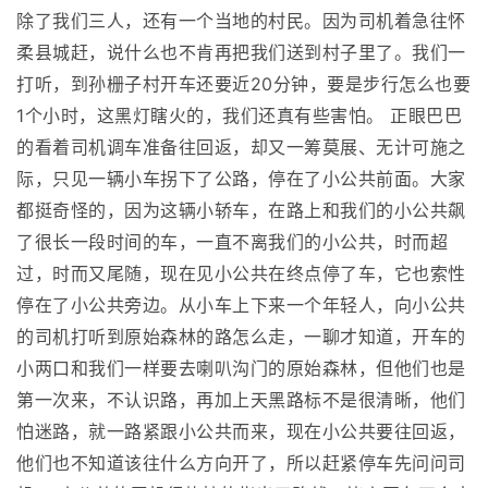
除了我们三人，还有一个当地的村民。因为司机着急往怀
柔县城赶，说什么也不肯再把我们送到村子里了。我们一
打听，到孙栅子村开车还要近20分钟，要是步行怎么也要
1个小时，这黑灯瞎火的，我们还真有些害怕。 正眼巴巴
的看着司机调车准备往回返，却又一筹莫展、无计可施之
际，只见一辆小车拐下了公路，停在了小公共前面。大家
都挺奇怪的，因为这辆小轿车，在路上和我们的小公共飙
了很长一段时间的车，一直不离我们的小公共，时而超
过，时而又尾随，现在见小公共在终点停了车，它也索性
停在了小公共旁边。从小车上下来一个年轻人，向小公共
的司机打听到原始森林的路怎么走，一聊才知道，开车的
小两口和我们一样要去喇叭沟门的原始森林，但他们也是
第一次来，不认识路，再加上天黑路标不是很清晰，他们
怕迷路，就一路紧跟小公共而来，现在小公共要往回返，
他们也不知道该往什么方向开了，所以赶紧停车先问问司