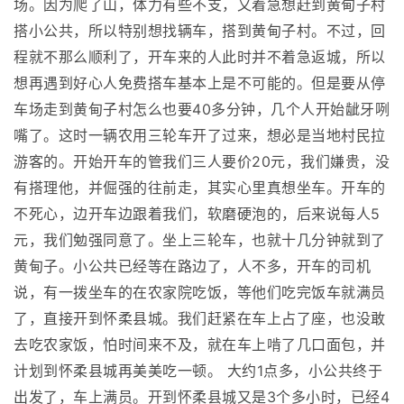
场。因为爬了山，体力有些不支，又着急想赶到黄甸子村
搭小公共，所以特别想找辆车，搭到黄甸子村。不过，回
程就不那么顺利了，开车来的人此时并不着急返城，所以
想再遇到好心人免费搭车基本上是不可能的。但是要从停
车场走到黄甸子村怎么也要40多分钟，几个人开始龇牙咧
嘴了。这时一辆农用三轮车开了过来，想必是当地村民拉
游客的。开始开车的管我们三人要价20元，我们嫌贵，没
有搭理他，并倔强的往前走，其实心里真想坐车。开车的
不死心，边开车边跟着我们，软磨硬泡的，后来说每人5
元，我们勉强同意了。坐上三轮车，也就十几分钟就到了
黄甸子。小公共已经等在路边了，人不多，开车的司机
说，有一拨坐车的在农家院吃饭，等他们吃完饭车就满员
了，直接开到怀柔县城。我们赶紧在车上占了座，也没敢
去吃农家饭，怕时间来不及，就在车上啃了几口面包，并
计划到怀柔县城再美美吃一顿。 大约1点多，小公共终于
出发了，车上满员。开到怀柔县城又是3个多小时，已经4