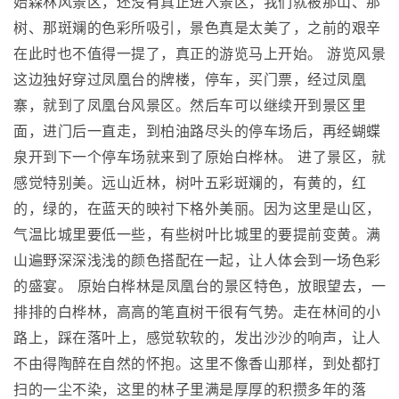
始森林风景区，还没有真正进入景区，我们就被那山、那
树、那斑斓的色彩所吸引，景色真是太美了，之前的艰辛
在此时也不值得一提了，真正的游览马上开始。 游览风景
这边独好穿过凤凰台的牌楼，停车，买门票，经过凤凰
寨，就到了凤凰台风景区。然后车可以继续开到景区里
面，进门后一直走，到柏油路尽头的停车场后，再经蝴蝶
泉开到下一个停车场就来到了原始白桦林。 进了景区，就
感觉特别美。远山近林，树叶五彩斑斓的，有黄的，红
的，绿的，在蓝天的映衬下格外美丽。因为这里是山区，
气温比城里要低一些，有些树叶比城里的要提前变黄。满
山遍野深深浅浅的颜色搭配在一起，让人体会到一场色彩
的盛宴。 原始白桦林是凤凰台的景区特色，放眼望去，一
排排的白桦林，高高的笔直树干很有气势。走在林间的小
路上，踩在落叶上，感觉软软的，发出沙沙的响声，让人
不由得陶醉在自然的怀抱。这里不像香山那样，到处都打
扫的一尘不染，这里的林子里满是厚厚的积攒多年的落