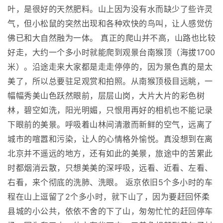
叶，是很好的天然肥料。山上因为没有水而缺少了些许灵
气，但小松鼠的突然出现和各种欢快的鸟叫，让人感觉仿
佛已和大自然融为一体。 真正的爬山并不高，山路也比较
好走，大约一个多小时就能爬到观景台南猴顶（海拔1700
米）。沿途走来大家都是走走停停的，因为景色真的是太
美了，所以总要驻足观赏和拍照。从南猴顶极目远眺，一
幅幅秀美山色跃然眼前，层层山岗，大片大片的彩色树
林，碧空如洗，阳光明媚，只恨用再好的相机也不能记录
下眼前的美景。呼吸着山林间清澈而新鲜的空气，远离了
城市的喧嚣和污染，让人的心情格外愉悦。真没想到在离
北京并不遥远的地方，还有如此的美景，旅途中的苦累此
时都烟消云散，只想美美的深呼吸，远看、近看、左看、
右看，来个彻底的洗肺、洗眼。 返京依旧5个多小时的车
程在山上逗留了2个多小时，就下山了，因为要赶回怀柔
县城的小公共，依依不舍的下了山，匆匆忙忙的赶回停车