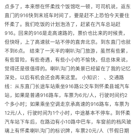
点多了，本来想在怀柔找个饭馆吃一顿，可司机说，返东
直门的916快到末班车时间了，要是赶不上恐怕今天要住
怀柔了。我们吃饭的计划泡汤了，赶紧在汽车总站赶
916。回来的916是走高速路的，票价也比来的时候贵，
但快呀，上了高速就一站不停的直奔北京。到东直门也就
不到6点。 结束了一天半的喇叭沟门旅游，虽然有些累，
有些冒险，有些奇遇，有些小小的不愉快，但总体来说，
觉得还是很值得的。喇叭沟门的美景已经留在了我的记忆
深处，以后有机会还会再来这里。 小知识： 、交通路
线：从东直门长途车站乘坐916路公交车到怀柔县城汽车
站，如果是普通916路车，车票为6元/人，行驶时间约2
个多小时；如果乘坐空调走京承高速的916路车，车票为
12元/人，行驶时间为1个小时，中途基本不停车。到怀柔
汽车站下车后，在路边有小10路中巴车，车窗前的档风玻
璃上有怀柔喇叭沟门的标识牌，车票20元/人（节假日期