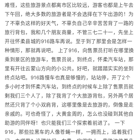
难怪，这些旅游景点都离市区比较远，游客也都是上午去
下午回，绝大多数的旅游者是不会选择在下午出游的！为
了不辜负这样的好天气，不辜负自己辛辛苦苦背了一路的
旅行背包，我和几个朋友商量，不管三七二十一，先坐上
开往怀柔县城的916路车再说。至于到了那里会是怎样一
种情形，那就再说吧。 上了916，向售票员打听在哪里换
乘到景区的旅游车，售票员说，到终点，怀柔汽车站，那
里有开往云蒙山方向的小公共。好吧，就踏踏实实的坐到
终点站吧。916路慢车也真是够慢的，站站停，开了2个
多小时才到怀柔汽车站，到终点的时候车上除了售票员就
剩我们三个人了，除了我背了个大旅游背包，另外两个居
然还只背了个小双肩背，这哪里像是去旅游的，倒像是走
亲戚的。可也奇怪了，大黄金周的，怎么也没碰到其他自
助游的同伴呀！也只能我们三个探索着前进了。 一下
916，那些拉黑车的人像苍蝇一样，一拥而上，追着我们