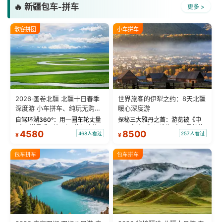
🔥 新疆包车-拼车
更多 >
散客拼团
小车拼车
2026·画卷北疆 北疆十日春季
世界旅客的伊犁之约：8天北疆
深度游 小车拼车、纯玩无购
暖心深度游
物！
自驾环湖360°：用一圈车轮丈量
探秘三大雅丹之首：游览被《中
“大西洋最后一滴眼泪”的极致蔚
国国家地理》评选为“中国最美的
4580
8500
468人看过
257人看过
¥
¥
蓝。 赛湖旅拍：甄选多款风格服
三大雅丹”第一名的克拉玛依魔鬼
饰，9张精修美照，定格赛里木湖
城。 中国第一村：探访仅存的图
绝美瞬间。 赛湖坦克300跟车视
瓦人最大村落——禾木村，欣赏
包车拼车
包车拼车
频：专业摄影师...
晨雾与小木...