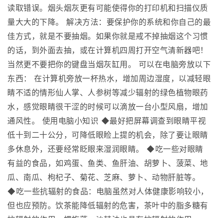
读取错误。烟头烟灰更有可能使得你的打印机和扫描仪质
量大大的下降。 解决方法：要保护你的系统和你自己的最
佳方式，就是不要抽烟。如果你就是戒不掉抽烟这个习惯
的话，到外面去抽，或在计算机四周打开空气清新器吧！
当然更不要把你的键盘当烟灰缸用。 可以在电脑旁放以下
东西： 在计算机旁放一杯热水，增加周边湿度，以减轻眼
睛不适的情形仙人掌、人参树等减少辐射的绿色植物眼药
水，感觉眼睛很干涩的时候可以滴放一台小型风扇，增加
通风性。 使用电脑小知识 ◆最好把屏幕调查到眼睛平视
低十到二十公分，可降低眼睑上提的机会，除了要让眼睛
多休息外，还要经常眨眼来湿润眼睛。 ◆吃一些对眼睛
有益的食品，如鸡蛋、鱼类、鱼肝油、胡萝卜、菠菜、地
瓜、南瓜、枸杞子、菊花、芝麻、萝卜、动物肝脏等。
◆吃一些抗辐射的食品：电脑虽然对人体健康影响较小，
但也应预防。饮茶能降低辐射的危害，茶叶中的脂多糖有