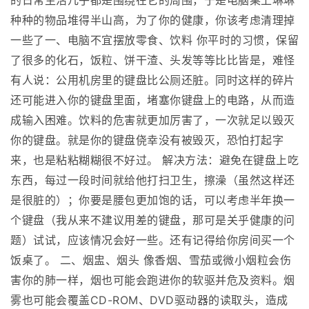
的日常生活几乎都是围绕在它的周围，于是电脑桌上琳琳
种种的物品堆得半山高，为了你的健康，你该考虑清理掉
一些了一、电脑不宜摆放零食、饮料 你平时的习惯，保留
了很多的化石，饭粒、饼干渣、头发等等比比皆是，难怪
有人说：公用机房里的键盘比公厕还脏。同时这样的碎片
还可能进入你的键盘里面，堵塞你键盘上的电路，从而造
成输入困难。饮料的危害就更加厉害了，一次就足以毁灭
你的键盘。就是你的键盘侥幸没有被毁灭，恐怕打起字
来，也是粘粘糊糊很不好过。 解决方法：避免在键盘上吃
东西，每过一段时间就给他打扫卫生，擦澡（虽然这样还
是很脏的）；你要是腰包更加饱的话，可以考虑半年换一
个键盘（我从来不建议用差的键盘，那可是关乎健康的问
题）试试，应该情况会好一些。还有记得给你房间买一个
饭桌了。 二、烟盅、烟头 像香烟、雪茄或微小烟粒会伤
害你的肺一样，烟也可能会跑进你的软驱并危及资料。烟
雾也可能会覆盖CD-ROM、DVD驱动器的读取头，造成