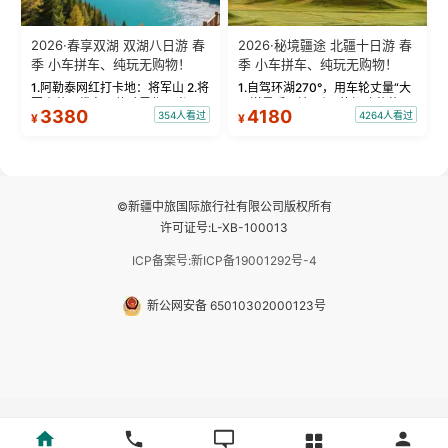
2026·春享双湖 双湖八日游 春
2026·秘境疆途 北疆十日游 春
季 小车拼车、纯玩无购物！
季 小车拼车、纯玩无购物！
1.阿勒泰网红打卡地：将军山 2.将
1.自驾环湖270°，用车轮丈量“大
军山落日缆车，体验雪都风光 3.
西洋最后一滴眼泪”的极致蔚蓝，
3380
4180
354人看过
4264人看过
¥
¥
将军山，夕阳派对，蹦迪party 4.
让雪山、花海与深邃湖水在转弯
自驾赛里木湖360°环湖 5.二进赛
间连成自由的画卷。 2.特别赠送
湖随心游，邂逅湖畔日出浪漫...
那拉提景区3公里内，落地窗三钻
民宿 3.那...
©新疆中旅国际旅行社有限公司版权所有
许可证号:L-XB-100013
ICP备案号:新ICP备19001292号-4
新公网安备 65010302000123号