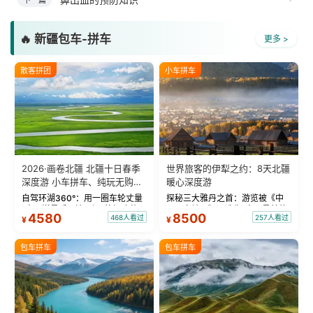
下一篇
🔥 新疆包车-拼车
更多 >
散客拼团
小车拼车
2026·画卷北疆 北疆十日春季
世界旅客的伊犁之约：8天北疆
深度游 小车拼车、纯玩无购
暖心深度游
物！
自驾环湖360°：用一圈车轮丈量
探秘三大雅丹之首：游览被《中
“大西洋最后一滴眼泪”的极致蔚
国国家地理》评选为“中国最美的
4580
8500
468人看过
257人看过
¥
¥
蓝。 赛湖旅拍：甄选多款风格服
三大雅丹”第一名的克拉玛依魔鬼
饰，9张精修美照，定格赛里木湖
城。 中国第一村：探访仅存的图
绝美瞬间。 赛湖坦克300跟车视
瓦人最大村落——禾木村，欣赏
包车拼车
包车拼车
频：专业摄影师...
晨雾与小木...