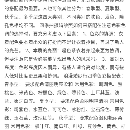
摄婚纱照也有不尽相同的注意事项，尤其以婚纱主体色彩
的搭配最为重要。人也可依其性分为：春季型、夏季型、
秋季型、冬季型这四大类别，不同类别的肤色、发色、瞳
孔色相均不同。 四季拍摄婚纱照如何来搭配在注意色彩色
调的选择时，要充分考虑以下因素： 1、色彩的协调：衣
着配色要本着出众的打扮而不是让衣着抢目，盖过了新人
的光芒。 2、本质的亮丽：暖色系衣着穿起来更为协调，
但要注意它是否确实能呈现出新人的风采吗。 3、高对比
亮度：色彩亮度因人而异，有些人适合高对比度，而有些
人低对比度更显柔和协调。 浪漫婚纱行四季色彩搭配表：
春季型： 要求配色清丽明亮柔和 常用色彩：珊瑚色、蜜
桃色、米黄色、柠檬色、绿色、薄荷色、土耳其蓝、浅
蓝、象牙白等。 夏季型： 要求配色柔丽明艳清丽 常用色
彩：粉紫色、水蓝色、可可色、冰粉红、宝石绿色、薄荷
绿、玉石蓝、玫瑰红等。 秋季型： 要求配色温和艳丽柔
丽 常用色彩：枫叶红、南瓜红、叶绿、豆纱色、黄色、桔