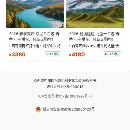
2026·春享双湖 双湖八日游 春
2026·秘境疆途 北疆十日游 春
季 小车拼车、纯玩无购物！
季 小车拼车、纯玩无购物！
1.阿勒泰网红打卡地：将军山 2.将
1.自驾环湖270°，用车轮丈量“大
军山落日缆车，体验雪都风光 3.
西洋最后一滴眼泪”的极致蔚蓝，
3380
4180
354人看过
4264人看过
¥
¥
将军山，夕阳派对，蹦迪party 4.
让雪山、花海与深邃湖水在转弯
自驾赛里木湖360°环湖 5.二进赛
间连成自由的画卷。 2.特别赠送
湖随心游，邂逅湖畔日出浪漫...
那拉提景区3公里内，落地窗三钻
民宿 3.那...
©新疆中旅国际旅行社有限公司版权所有
许可证号:L-XB-100013
ICP备案号:新ICP备19001292号-4
新公网安备 65010302000123号