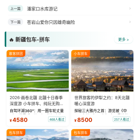
潘家口水库游记
上一篇
苍岩山爱你只因雄奇幽险
下一篇
🔥 新疆包车-拼车
更多 >
散客拼团
小车拼车
2026·画卷北疆 北疆十日春季
世界旅客的伊犁之约：8天北疆
深度游 小车拼车、纯玩无购
暖心深度游
物！
自驾环湖360°：用一圈车轮丈量
探秘三大雅丹之首：游览被《中
“大西洋最后一滴眼泪”的极致蔚
国国家地理》评选为“中国最美的
4580
8500
468人看过
257人看过
¥
¥
蓝。 赛湖旅拍：甄选多款风格服
三大雅丹”第一名的克拉玛依魔鬼
饰，9张精修美照，定格赛里木湖
城。 中国第一村：探访仅存的图
绝美瞬间。 赛湖坦克300跟车视
瓦人最大村落——禾木村，欣赏
包车拼车
包车拼车
频：专业摄影师...
晨雾与小木...