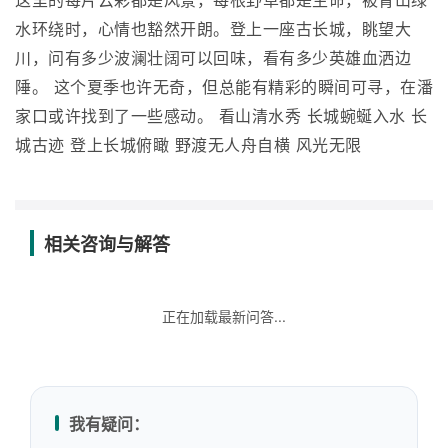
这里的每片云彩都是风景，每根野草都是生命，被青山绿
水环绕时，心情也豁然开朗。登上一座古长城，眺望大
川，问有多少波澜壮阔可以回味，看有多少英雄血洒边
陲。 这个夏季也许无奇，但总能有精彩的瞬间可寻，在潘
家口或许找到了一些感动。 看山清水秀 长城蜿蜒入水 长
城古迹 登上长城俯瞰 野渡无人舟自横 风光无限
相关咨询与解答
正在加载最新问答...
我有疑问：