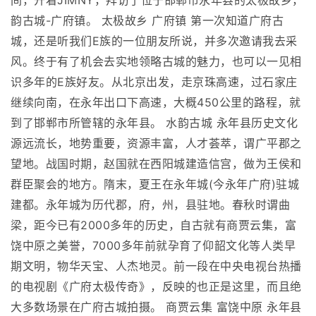
间，开着JIMNY，拜访了位于邯郸市永年县的太极故乡，
韵古城-广府镇。 太极故乡 广府镇 第一次知道广府古
城，还是听我们E族的一位朋友所说，并多次邀请我去采
风。终于有了机会去实地领略古城的魅力，也可以一见相
识多年的E族好友。从北京出发，走京珠高速，过石家庄
继续向南，在永年出口下高速，大概450公里的路程，就
到了邯郸市所管辖的永年县。 水韵古城 永年县历史文化
源远流长，地势重要，资源丰富，人才荟萃，谓广平郡之
望地。战国时期，赵国就在西阳城建造信宫，做为王侯和
群臣聚会的地方。隋末，夏王在永年城(今永年广府)驻城
建都。永年城为历代郡，府，州，县驻地。春秋时谓曲
梁，距今已有2000多年的历史，自古就有商贾云集，富
饶中原之美誉，7000多年前就孕育了仰韶文化等人类早
期文明，物华天宝、人杰地灵。前一段在中央电视台热播
的电视剧《广府太极传奇》，反映的也正是这里，而且绝
大多数场景在广府古城拍摄。 商贾云集 富饶中原 永年县