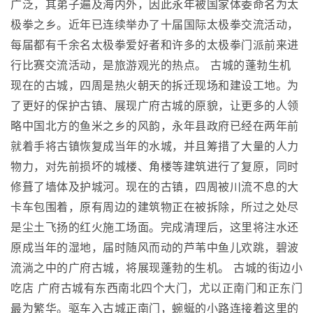
广泛，其弟子遍及海内外，因此永年被国家体委命名为太
极拳之乡。近年已连续举办了十届国际太极拳交流活动，
每届都有千余名太极拳爱好者和许多的太极拳门派前来进
行比赛交流活动，是旅游观光的热点。 古城的蓬勃生机
现在的古城，四周是热火朝天的拆迁现场和建设工地。为
了更好的保护古镇、展现广府古城的原貌，让更多的人领
略中国北方的鱼米之乡的风韵，永年县政府已经在两年前
就着手将古镇恢复成当年的水城，并且筹措了大量的人力
物力，对先前损坏的城楼、角楼等建筑进行了复原，同时
修葺了墙体及护城河。现在的古镇，四周被川流不息的大
卡车包围着，原有周边的建筑物正在被拆除，所过之处尽
是尘土飞扬的红火施工场面。完成清理后，这里将注水还
原成当年的湿地，届时随风而动的芦苇中鱼儿欢跳，碧波
流淌之中的广府古城，将展现蓬勃的生机。 古城的街边小
吃店 广府古城有东西南北四个大门，尤以正南门和正东门
最为繁华。驱车入古城正南门，蜿蜒的小路连接着这里的