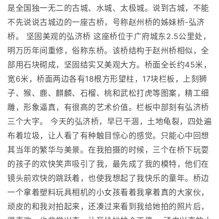
是全国独一无二的古城、水城、太极城。说到古城，不能
不先说说古城边的一座古桥，号称赵州桥的姊妹桥-弘济
桥。 坚固美观的弘济桥 这座桥位于广府城东2.5公里处，
明万历年间重修，俗称东桥。该桥结构于赵州桥相似，全
部用石块砌成，坚固结实又美观大方。桥面全长约45米，
宽6米，桥面两边各有18根方形望柱，17块栏板，上刻狮
子、猴、鹿、麒麟、石榴、桃和武松打虎等图案，精工细
雕，形象逼真，有很高的艺术价值。栏板中部刻有弘济桥
三个大字。 今天的弘济桥，早已干涸，土地龟裂，四处遍
布着垃圾，让人看了有种触目惊心的感觉。只能心中回想
其当年的繁华与美景。在我拍摄的时候，三个在桥下玩耍
的孩子的欢快笑声吸引了我，最先成了我的模特，他们在
镜头前欢快的跳跃着，也使我想起了我快乐的童年。桥边
一个拿着塑料玩具相机的小女孩看着我拿着真的大家伙，
顽皮的和我对拍起来，还凑过来看到我给她拍的照片后，