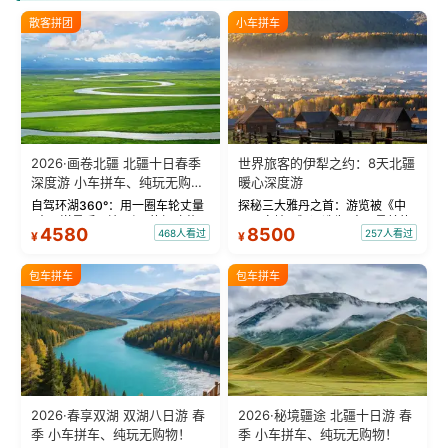
散客拼团
小车拼车
2026·画卷北疆 北疆十日春季
世界旅客的伊犁之约：8天北疆
深度游 小车拼车、纯玩无购
暖心深度游
物！
自驾环湖360°：用一圈车轮丈量
探秘三大雅丹之首：游览被《中
“大西洋最后一滴眼泪”的极致蔚
国国家地理》评选为“中国最美的
4580
8500
468人看过
257人看过
¥
¥
蓝。 赛湖旅拍：甄选多款风格服
三大雅丹”第一名的克拉玛依魔鬼
饰，9张精修美照，定格赛里木湖
城。 中国第一村：探访仅存的图
绝美瞬间。 赛湖坦克300跟车视
瓦人最大村落——禾木村，欣赏
包车拼车
包车拼车
频：专业摄影师...
晨雾与小木...
2026·春享双湖 双湖八日游 春
2026·秘境疆途 北疆十日游 春
季 小车拼车、纯玩无购物！
季 小车拼车、纯玩无购物！