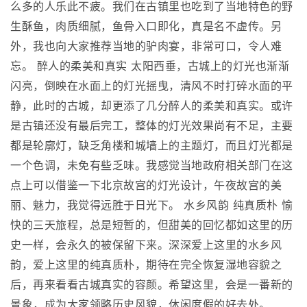
么多的人乐此不疲。我们在古镇里也吃到了当地特色的野
生酥鱼，肉质细腻，鱼骨入口即化，真是名不虚传。另
外，我也向大家推荐当地的驴肉宴，非常可口，令人难
忘。 醉人的柔美和真实 太阳西垂，古城上的灯光也渐渐
闪亮，倒映在水面上的灯光摇曳，清风不时打碎水面的平
静，此时的古城，却更添了几分醉人的柔美和真实。或许
是古镇还没有最后完工，整体的灯光效果尚有不足，主要
都是轮廓灯，缺乏角楼和城墙上的主题灯，而且灯光都是
一个色调，未免有些乏味。我感觉当地政府相关部门在这
点上可以借鉴一下北京故宫的灯光设计，午夜故宫的美
丽、魅力，我觉得远胜于日光下。 水乡风韵 纯真质朴 愉
快的三天旅程，总是短暂的，但甜美的回忆都如这里的历
史一样，会永久的被保留下来。深深爱上这里的水乡风
韵，爱上这里的纯真质朴，期待在完全恢复湿地容貌之
后，再来看看古城真实的容颜。希望这里，会是一番新的
景象，成为大家领略历史风貌，休闲度假的好去处。