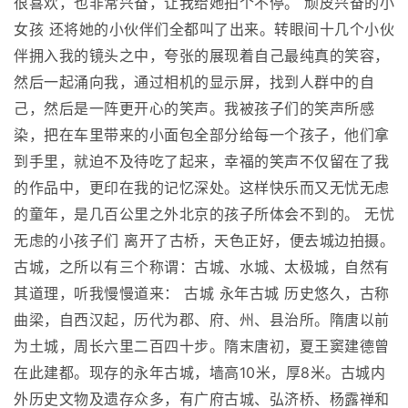
很喜欢，也非常兴奋，让我给她拍个不停。 顽皮兴奋的小
女孩 还将她的小伙伴们全都叫了出来。转眼间十几个小伙
伴拥入我的镜头之中，夸张的展现着自己最纯真的笑容，
然后一起涌向我，通过相机的显示屏，找到人群中的自
己，然后是一阵更开心的笑声。我被孩子们的笑声所感
染，把在车里带来的小面包全部分给每一个孩子，他们拿
到手里，就迫不及待吃了起来，幸福的笑声不仅留在了我
的作品中，更印在我的记忆深处。这样快乐而又无忧无虑
的童年，是几百公里之外北京的孩子所体会不到的。 无忧
无虑的小孩子们 离开了古桥，天色正好，便去城边拍摄。
古城，之所以有三个称谓：古城、水城、太极城，自然有
其道理，听我慢慢道来： 古城 永年古城 历史悠久，古称
曲梁，自西汉起，历代为郡、府、州、县治所。隋唐以前
为土城，周长六里二百四十步。隋末唐初，夏王窦建德曾
在此建都。现存的永年古城，墙高10米，厚8米。古城内
外历史文物及遗存众多，有广府古城、弘济桥、杨露禅和