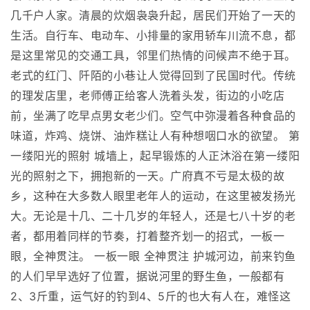
几千户人家。清晨的炊烟袅袅升起，居民们开始了一天的
生活。自行车、电动车、小排量的家用轿车川流不息，都
是这里常见的交通工具，邻里们热情的问候声不绝于耳。
老式的红门、阡陌的小巷让人觉得回到了民国时代。传统
的理发店里，老师傅正给客人洗着头发，街边的小吃店
前，坐满了吃早点男女老少们。空气中弥漫着各种食品的
味道，炸鸡、烧饼、油炸糕让人有种想咽口水的欲望。 第
一缕阳光的照射 城墙上，起早锻炼的人正沐浴在第一缕阳
光的照射之下，拥抱新的一天。广府真不亏是太极的故
乡，这种在大多数人眼里老年人的运动，在这里被发扬光
大。无论是十几、二十几岁的年轻人，还是七八十岁的老
者，都用着同样的节奏，打着整齐划一的招式，一板一
眼，全神贯注。 一板一眼 全神贯注 护城河边，前来钓鱼
的人们早早选好了位置，据说河里的野生鱼，一般都有
2、3斤重，运气好的钓到4、5斤的也大有人在，难怪这