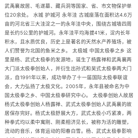
武禹襄故居、毛遂墓、藏兵洞等国家、省、市文物保护单
位20余处。 水城 护城河 永年洼 古城座落在面积达4.6万
亩的河北省三大洼淀之一的永年洼中央，围绕古城墙四周
是长约5公里的护城河。永年洼平均海拔41米，淀内长年
积水，且水质优良，历史上是著名的天然水产养殖场，被
人们赞誉为北国的鱼米之乡。 太极城 中国太极拳之乡 这
里是杨、武式太极拳的发源地，诞生了杨露禅和武禹襄两
大门派太极拳创始人，并衍生出孙式和吴式太极拳两大门
派，自1991年以来，成功举办了十一届国际太极拳联谊
会，大力弘扬了太极文化。2005年，永年县被命名为中
国太极拳之乡、中国太极拳研究中心。 太极拳创始人故居
杨式太极拳创始人杨露禅、武式太极拳创始人武禹襄的故
居保存完好。杨式太极舒展大方，武式太极小巧紧凑，两
种拳式均以柔中寓刚、刚柔相济见长，被称为活的雕塑，
流动的音乐，体育运动的阳春白雪。杨、武式太极拳影响