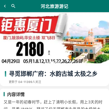
河北旅游游记
寻觅邯郸广府：水韵古城 太极之乡
更新于 04-11
399人关注
内容详情
又是一年的初春时节，赶上了清明小长假，用上3天的时