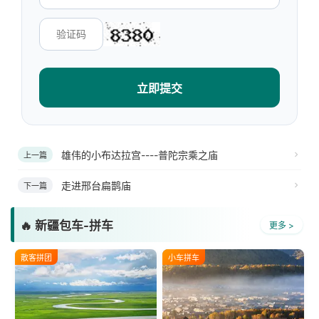
立即提交
雄伟的小布达拉宫----普陀宗乘之庙
上一篇
走进邢台扁鹊庙
下一篇
🔥 新疆包车-拼车
更多 >
散客拼团
小车拼车