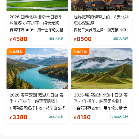
2026·画卷北疆 北疆十日春季
世界旅客的伊犁之约：8天北疆
深度游 小车拼车、纯玩无购
暖心深度游
物！
自驾环湖360°：用一圈车轮丈量
探秘三大雅丹之首：游览被《中
“大西洋最后一滴眼泪”的极致蔚
国国家地理》评选为“中国最美的
4580
8500
468人看过
257人看过
¥
¥
蓝。 赛湖旅拍：甄选多款风格服
三大雅丹”第一名的克拉玛依魔鬼
饰，9张精修美照，定格赛里木湖
城。 中国第一村：探访仅存的图
绝美瞬间。 赛湖坦克300跟车视
瓦人最大村落——禾木村，欣赏
包车拼车
包车拼车
频：专业摄影师...
晨雾与小木...
2026·春享双湖 双湖八日游 春
2026·秘境疆途 北疆十日游 春
季 小车拼车、纯玩无购物！
季 小车拼车、纯玩无购物！
1.阿勒泰网红打卡地：将军山 2.将
1.自驾环湖270°，用车轮丈量“大
军山落日缆车，体验雪都风光 3.
西洋最后一滴眼泪”的极致蔚蓝，
3380
4180
354人看过
4264人看过
¥
¥
将军山，夕阳派对，蹦迪party 4.
让雪山、花海与深邃湖水在转弯
自驾赛里木湖360°环湖 5.二进赛
间连成自由的画卷。 2.特别赠送
湖随心游，邂逅湖畔日出浪漫...
那拉提景区3公里内，落地窗三钻
民宿 3.那...