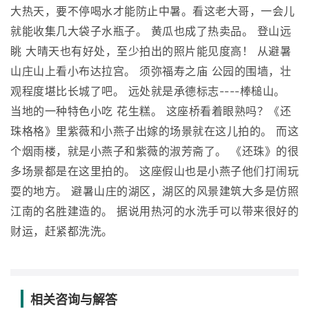
大热天，要不停喝水才能防止中暑。看这老大哥，一会儿
就能收集几大袋子水瓶子。 黄瓜也成了热卖品。 登山远
眺 大晴天也有好处，至少拍出的照片能见度高！ 从避暑
山庄山上看小布达拉宫。 须弥福寿之庙 公园的围墙，壮
观程度堪比长城了吧。 远处就是承德标志----棒槌山。
当地的一种特色小吃 花生糕。 这座桥看着眼熟吗？《还
珠格格》里紫薇和小燕子出嫁的场景就在这儿拍的。 而这
个烟雨楼，就是小燕子和紫薇的淑芳斋了。 《还珠》的很
多场景都是在这里拍的。 这座假山也是小燕子他们打闹玩
耍的地方。 避暑山庄的湖区，湖区的风景建筑大多是仿照
江南的名胜建造的。 据说用热河的水洗手可以带来很好的
财运，赶紧都洗洗。
相关咨询与解答