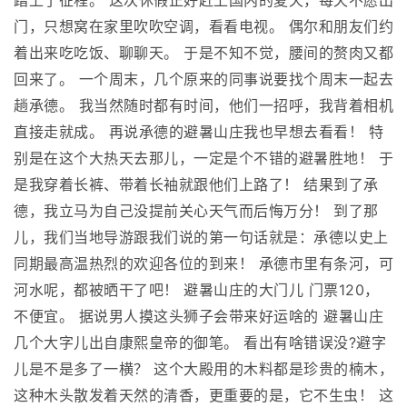
踏上了征程。 这次休假正好赶上国内的夏天，每天不愿出
门，只想窝在家里吹吹空调，看看电视。 偶尔和朋友们约
着出来吃吃饭、聊聊天。 于是不知不觉，腰间的赘肉又都
回来了。 一个周末，几个原来的同事说要找个周末一起去
趟承德。 我当然随时都有时间，他们一招呼，我背着相机
直接走就成。 再说承德的避暑山庄我也早想去看看！ 特
别是在这个大热天去那儿，一定是个不错的避暑胜地！ 于
是我穿着长裤、带着长袖就跟他们上路了！ 结果到了承
德，我立马为自己没提前关心天气而后悔万分！ 到了那
儿，我们当地导游跟我们说的第一句话就是：承德以史上
同期最高温热烈的欢迎各位的到来！ 承德市里有条河，可
河水呢，都被晒干了吧！ 避暑山庄的大门儿 门票120，
不便宜。 据说男人摸这头狮子会带来好运啥的 避暑山庄
几个大字儿出自康熙皇帝的御笔。 看出有啥错误没?避字
儿是不是多了一横？ 这个大殿用的木料都是珍贵的楠木，
这种木头散发着天然的清香，更重要的是，它不生虫！ 这