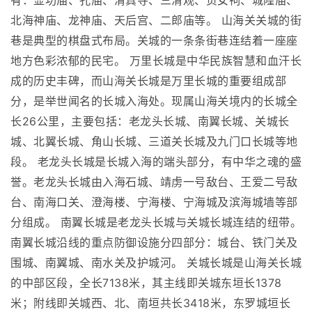
有：显功庙、孔庙、清真寺、三清观、贞女祠、城隍庙、
北海神庙、龙神庙、天后宫、二郎庙等。 山海关关城的街
巷是典型的棋盘式布局。关城的一条条街巷连结着一座座
地方色彩浓郁的民宅。 万里长城是中华民族智慧和血汗长
成的历史丰碑，而山海关长城是万里长城的重要组成部
分，是举世闻名的长城入海处。现属山海关境内的长城全
长26公里，主要包括：老龙头长城、南翼长城、关城长
城、北翼长城、角山长城、三道关长城及九门口长城等地
段。 老龙头长城是长城入海的端头部分，有中华之魂的盛
誉。老龙头长城由入海石城、靖虏一号敌台、王爱二号敌
台、南海口关、澄海楼、宁海楼、宁海城及滨海城墙等部
分组成。 南翼长城是老龙头长城与关城长城连结的纽带。
南翼长城沿线的重点防御设施分四部分：城台、铁门关及
围城、南翼城、南水关及护城河。 关城长城是山海关长城
的中部区段，全长7138米，其主线即关城东垣长1378
米；附线即关城西、北、南垣共长3418米，东罗城垣长