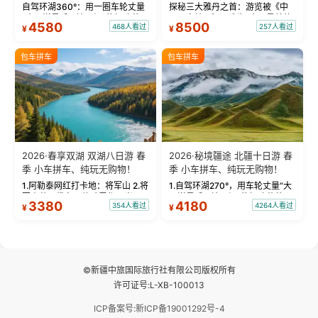
物！
自驾环湖360°：用一圈车轮丈量
探秘三大雅丹之首：游览被《中
“大西洋最后一滴眼泪”的极致蔚
国国家地理》评选为“中国最美的
4580
8500
468人看过
257人看过
¥
¥
蓝。 赛湖旅拍：甄选多款风格服
三大雅丹”第一名的克拉玛依魔鬼
饰，9张精修美照，定格赛里木湖
城。 中国第一村：探访仅存的图
绝美瞬间。 赛湖坦克300跟车视
瓦人最大村落——禾木村，欣赏
包车拼车
包车拼车
频：专业摄影师...
晨雾与小木...
2026·春享双湖 双湖八日游 春
2026·秘境疆途 北疆十日游 春
季 小车拼车、纯玩无购物！
季 小车拼车、纯玩无购物！
1.阿勒泰网红打卡地：将军山 2.将
1.自驾环湖270°，用车轮丈量“大
军山落日缆车，体验雪都风光 3.
西洋最后一滴眼泪”的极致蔚蓝，
3380
4180
354人看过
4264人看过
¥
¥
将军山，夕阳派对，蹦迪party 4.
让雪山、花海与深邃湖水在转弯
自驾赛里木湖360°环湖 5.二进赛
间连成自由的画卷。 2.特别赠送
湖随心游，邂逅湖畔日出浪漫...
那拉提景区3公里内，落地窗三钻
民宿 3.那...
©新疆中旅国际旅行社有限公司版权所有
许可证号:L-XB-100013
ICP备案号:新ICP备19001292号-4