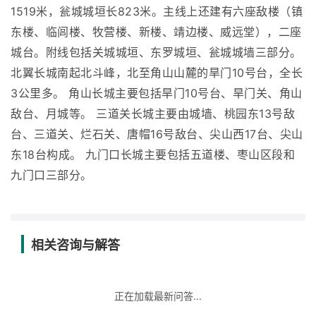
1519米，瓮城城垣长823米。主线上还建有六座敌楼（镇
东楼、临闾楼、牧营楼、新楼、靖边楼、威远堂），二座
城台。附线包括关城城垣、东罗城垣、瓮城城墙三部分。
北翼长城南起北斗峰，北至角山山麓的旱门10号台，全长
3公里多。 角山长城主要包括旱门10号台、旱门关、角山
敌台、月城等。 三道关长城主要由城墙、桃园东13号敌
台、三道关、烂石关、唐帽16号敌台、尖山西17台、尖山
东18台构成。 九门口长城主要包括五道楼、枣山区段和
九门口三部分。
相关咨询与解答
正在加载最新问答...