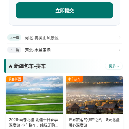
立即提交
河北-雾灵山风景区
上一篇
河北-木兰围场
下一篇
🔥 新疆包车-拼车
更多 >
散客拼团
小车拼车
2026·画卷北疆 北疆十日春季
世界旅客的伊犁之约：8天北疆
深度游 小车拼车、纯玩无购
暖心深度游