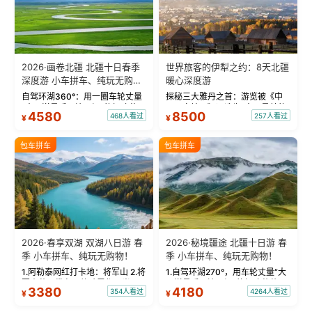
2026·画卷北疆 北疆十日春季
世界旅客的伊犁之约：8天北疆
深度游 小车拼车、纯玩无购
暖心深度游
物！
自驾环湖360°：用一圈车轮丈量
探秘三大雅丹之首：游览被《中
“大西洋最后一滴眼泪”的极致蔚
国国家地理》评选为“中国最美的
4580
8500
468人看过
257人看过
¥
¥
蓝。 赛湖旅拍：甄选多款风格服
三大雅丹”第一名的克拉玛依魔鬼
饰，9张精修美照，定格赛里木湖
城。 中国第一村：探访仅存的图
绝美瞬间。 赛湖坦克300跟车视
瓦人最大村落——禾木村，欣赏
包车拼车
包车拼车
频：专业摄影师...
晨雾与小木...
2026·春享双湖 双湖八日游 春
2026·秘境疆途 北疆十日游 春
季 小车拼车、纯玩无购物！
季 小车拼车、纯玩无购物！
1.阿勒泰网红打卡地：将军山 2.将
1.自驾环湖270°，用车轮丈量“大
军山落日缆车，体验雪都风光 3.
西洋最后一滴眼泪”的极致蔚蓝，
3380
4180
354人看过
4264人看过
¥
¥
将军山，夕阳派对，蹦迪party 4.
让雪山、花海与深邃湖水在转弯
自驾赛里木湖360°环湖 5.二进赛
间连成自由的画卷。 2.特别赠送