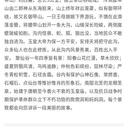
带山）的西麓，总长3公里，由五条山谷组成。 传说腰带
山由二郎神从东海担来，山上终年祥云笼罩，似有御带环
绕，故又名御带山。一日王母娘娘下界游玩，不慎在此滑
落金簪，将腰带山划开一条大沟，山缝深长险峻，两侧崖
壁陡峻如削。沟内怪兽、蛇、狐、狼出没，当地民众不敢
独自进沟。玉皇大帝为保一方平安，安排天将把守此沟，
众多仙人也在此修炼，从此沟内风景秀美，百姓出入平
安。 聚仙谷一年四季皆有景：阳春山花烂漫，草木欣欣；
盛夏阴翳风清，鸟鸣逾静；仲秋色彩缤纷，层林尽染；严
冬青松积雪，石径含霜。谷内有保护山神石像、常燃香、
石榴石、点仙台等惟妙惟肖的形象石，南甜北苦的龙眼圣
泉，始建于唐朝至今香火不衰的玉皇庙，以及抗日战争时
期保护革命群众立下不朽功勋的爬爬洞和妈妈洞。每个景
致都会向您讲诉一段美丽的故事。