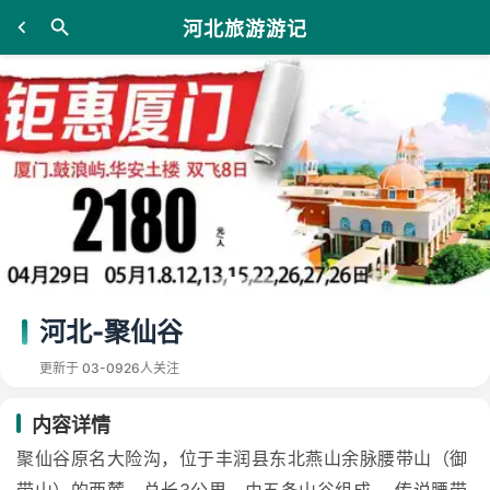
河北旅游游记
河北-聚仙谷
更新于 03-09
26人关注
内容详情
聚仙谷原名大险沟，位于丰润县东北燕山余脉腰带山（御