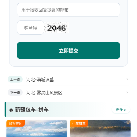
立即提交
河北-满城汉墓
上一篇
河北-雾灵山风景区
下一篇
🔥 新疆包车-拼车
更多 >
散客拼团
小车拼车