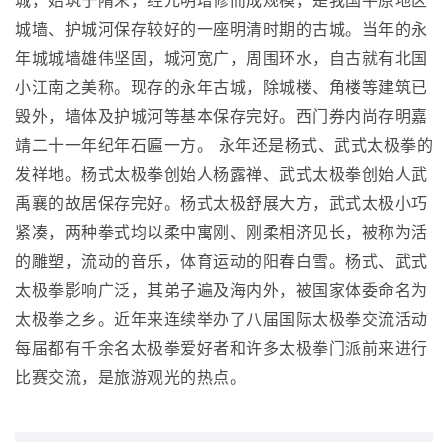
城，始筑于隋末，经元明增修而成规模，是我国平原地区
城墙、护城河保存较好的一座明清时期的古城。当年的永
年城城墙雄伟坚固，城河宽广，周围环水，自古就有北国
小江南之美称。现存的永年古城，除城楼、角楼等建筑已
毁外，墙体及护城河等基本保存完好。西门券内尚存明嘉
靖二十一年纪年石匾一方。 永年还是杨式、武式太极拳的
发祥地。杨式太极拳创始人杨露禅、武式太极拳创始人武
禹襄的故居保存完好。杨式太极舒展大方，武式太极小巧
紧凑，两种拳式均以柔中寓刚、刚柔相济见长，被称为活
的雕塑，流动的音乐，体育运动的阳春白雪。杨式、武式
太极拳影响广泛，其弟子遍及海内外，被国家体委命名为
太极拳之乡。近年来连续举办了八届国际太极拳交流活动
每届都有千余名太极拳爱好者和许多太极拳门派前来进行
比赛交流，是旅游观光的热点。