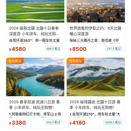
2026·画卷北疆 北疆十日春季
世界旅客的伊犁之约：8天北疆
深度游 小车拼车、纯玩无购
暖心深度游
物！
自驾环湖360°：用一圈车轮丈量
探秘三大雅丹之首：游览被《中
“大西洋最后一滴眼泪”的极致蔚
国国家地理》评选为“中国最美的
4580
8500
468人看过
257人看过
¥
¥
蓝。 赛湖旅拍：甄选多款风格服
三大雅丹”第一名的克拉玛依魔鬼
饰，9张精修美照，定格赛里木湖
城。 中国第一村：探访仅存的图
绝美瞬间。 赛湖坦克300跟车视
瓦人最大村落——禾木村，欣赏
包车拼车
包车拼车
频：专业摄影师...
晨雾与小木...
2026·春享双湖 双湖八日游 春
2026·秘境疆途 北疆十日游 春
季 小车拼车、纯玩无购物！
季 小车拼车、纯玩无购物！
1.阿勒泰网红打卡地：将军山 2.将
1.自驾环湖270°，用车轮丈量“大
军山落日缆车，体验雪都风光 3.
西洋最后一滴眼泪”的极致蔚蓝，
3380
4180
354人看过
4264人看过
¥
¥
将军山，夕阳派对，蹦迪party 4.
让雪山、花海与深邃湖水在转弯
自驾赛里木湖360°环湖 5.二进赛
间连成自由的画卷。 2.特别赠送