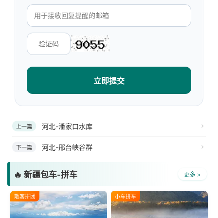
立即提交
河北-潘家口水库
上一篇
河北-邢台峡谷群
下一篇
🔥 新疆包车-拼车
更多 >
散客拼团
小车拼车