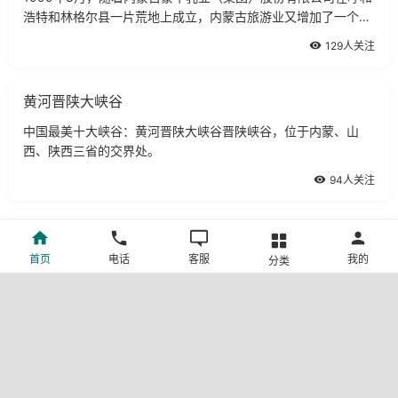
浩特和林格尔县一片荒地上成立，内蒙古旅游业又增加了一个亮
点。
129人关注
黄河晋陕大峡谷
中国最美十大峡谷：黄河晋陕大峡谷晋陕峡谷，位于内蒙、山
西、陕西三省的交界处。
94人关注
塔王府
首页
电话
客服
我的
分类
塔王府位于阿拉善盟额济纳旗达来呼布镇东2公里处，是塔旺嘉
布王爷官郏始建于1938年，总面积1900平方米，文革时期曾遭
到破坏，1983年修复。
58人关注
金帐汗蒙古部落