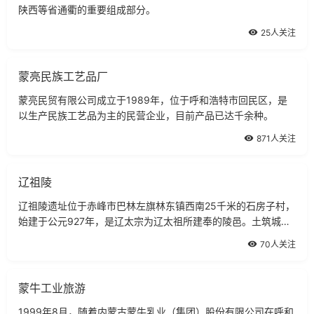
陕西等省通衢的重要组成部分。
25人关注
蒙亮民族工艺品厂
蒙亮民贸有限公司成立于1989年，位于呼和浩特市回民区，是
以生产民族工艺品为主的民营企业，目前产品已达千余种。
871人关注
辽祖陵
辽祖陵遗址位于赤峰市巴林左旗林东镇西南25千米的石房子村，
始建于公元927年，是辽太宗为辽太祖所建奉的陵邑。土筑城墙
略成五边形，周长1785米，内城两侧有黑龙、清秘二殿遗址，
70人关注
中为供奉太祖先人遗像的两明殿和二仪殿遗址;内城外侧台地保存
有一座由七块石板搭建的石屋。祖陵位于城西2.5千米一袋状山
谷中，泉水
蒙牛工业旅游
1999年8月，随着内蒙古蒙牛乳业（集团）股份有限公司在呼和