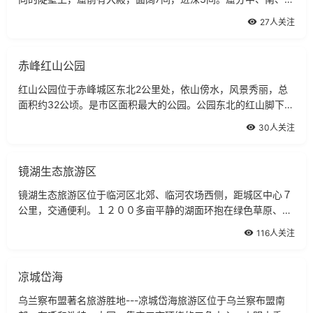
三窟，均较完整。中窟正中为释迦佛涅
27人关注
赤峰红山公园
红山公园位于赤峰城区东北2公里处，依山傍水，风景秀丽，总
面积约32公顷。是市区面积最大的公园。公园东北的红山脚下，
是微波荡漾的月牙湖。湖的东西侧分别建有赏月桥和姊妹桥。
30人关注
镜湖生态旅游区
镜湖生态旅游区位于临河区北郊、临河农场西侧，距城区中心７
公里，交通便利。１２００多亩平静的湖面环抱在绿色草原、金
色沙漠、美丽农田之中，湖内绿树成荫、芳草青青、鱼跃鸟翔、
116人关注
芦苇丛生
凉城岱海
乌兰察布盟著名旅游胜地---凉城岱海旅游区位于乌兰察布盟南