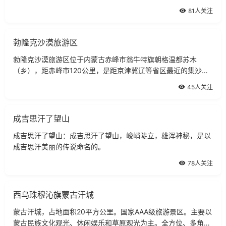
81人关注
勃隆克沙漠旅游区
勃隆克沙漠旅游区位于内蒙古赤峰市翁牛特旗朝格温都苏木
（乡），距赤峰市120公里，是距京津冀辽等省区最近的集沙
漠、草原、奇山、怪石、湖泊、原始次生林于一体的旅游景区。
45人关注
成吉思汗了望山
成吉思汗了望山：成吉思汗了望山，峻峭陡立，雄浑神秘，是以
成吉思汗美丽的传说命名的。
78人关注
西乌珠穆沁旗蒙古汗城
蒙古汗城，占地面积20平方公里。国家AAA级旅游景区。主要以
蒙古民族文化观光、休闲娱乐和草原观光为主。全方位、多角度