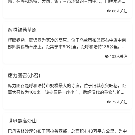
部，在呼和浩特，大同，集宁三市环绕的三角中心，山明水秀，
风景极佳。岱海南北长10公里，东西宽35公里。
66人关注
辉腾锡勒草原
辉腾锡勒，蒙语意为寒冷的高原。位于乌兰察布盟察右中旗中南
部辉腾锡勒草原上，距集宁市80公里，距呼和浩特135公里。这
里土地肥沃、降水充沛，每到五月至九月间，鲜花遍地，成为花
102人关注
的海洋。
席力图召(小召)
席力图召是呼和浩特市规模最大的寺庙，位于旧城东兴旺巷，距
离大召仅为100米。该处原是一座小庙，后经清代的重修与扩
建，才成了现在的规模。
72人关注
世界最高沙山
巴丹吉林沙漠分布于阿拉善西部，总面积4.43万平方公里，为中